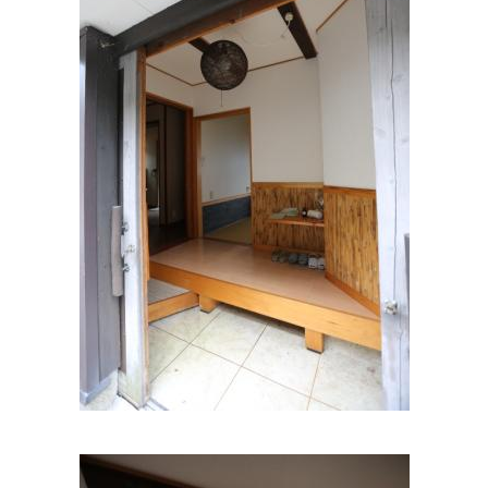
さかぐち医院
住所:
和歌山県和歌山市宇治袋町１３
マップで見る
久村医院
住所:
和歌山県和歌山市東紺屋町８８−８８
マップで見る
じょうはたクリニック
住所:
和歌山県和歌山市神前３２２−６
マップで見る
小池クリニック
住所:
和歌山県和歌山市太田２丁目１３−２５
マップで見る
岩橋内科
住所:
和歌山県和歌山市北中島１丁目７−１２
マップで見る
楽クリニック
住所:
和歌山県和歌山市築港３丁目２１−２
マップで見る
松本医院
住所:
和歌山県和歌山市北島１００
マップで見る
島循環器・内科
住所:
和歌山県和歌山市堀止東１丁目２−２７
マップで見る