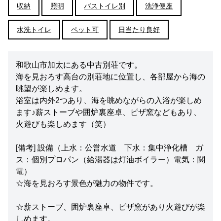
収納
照明
バストイレ別
洗浄便座
水洗トイレ
ペット可
日当たり良好
和歌山市加太にある中古別荘です。
海を見おろす高台の別荘地に位置し、各部屋から海の
眺望が楽しめます。
浴室は内外2つあり、海を眺めながらの入浴が楽しめ
ます♪薪ストーブや囲炉裏座卓、ピザ窯などもあり、
火遊びも楽しめます（笑）
[備考] 設備（上水：公営水道 下水：集中浄化槽 ガ
ス：個別プロパン（給湯器は灯油ボイラー）電気：関
電）
☆海を見おろす景色が魅力の物件です。
☆薪ストーブ、囲炉裏座卓、ピザ窯があり火遊びが楽
しめます。