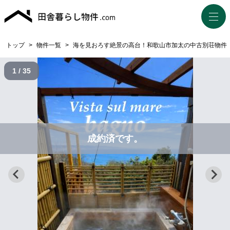
トップ
>
物件一覧
>
海を見おろす絶景の高台！和歌山市加太の中古別荘物件
1 / 35
成約済です。