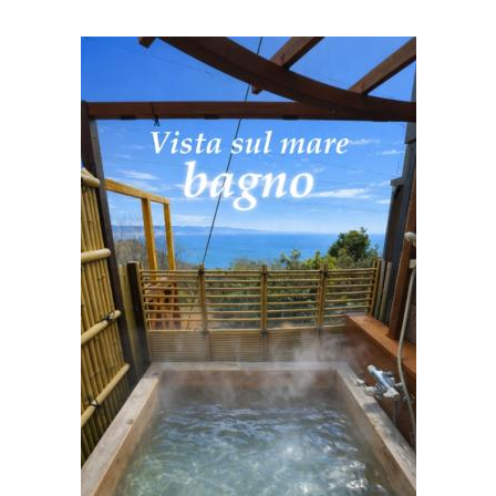
プで見る
嶋病院
住所:
和歌山県和歌山市西仲間町１丁目３０
マップで見る
和歌山労災病院
住所:
和歌山県和歌山市木ノ本９３番１
マップで見る
稲田病院
住所:
和歌山県和歌山市和田１１７５ 稲祥会 稲田病院
マッ
プで見る
児玉病院
住所:
和歌山県和歌山市友田町４丁目130番地 アトラスタワ
ー和歌山
マップで見る
医療法人 西村会 向陽病院
住所:
和歌山県和歌山市津秦４０
マップで見る
須佐病院
住所:
和歌山県和歌山市吹屋町４丁目３０
マップで見る
飯沼内科医院