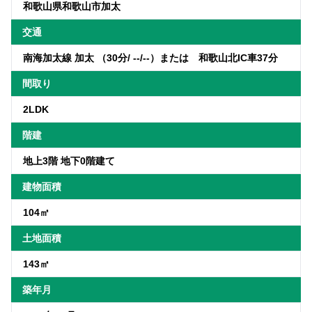
和歌山県和歌山市加太
交通
南海加太線 加太 （30分/ --/--）または 和歌山北IC車37分
間取り
2LDK
階建
地上3階 地下0階建て
建物面積
104㎡
土地面積
143㎡
築年月