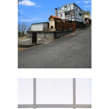
内科・生活習慣病 くらしクリニック
住所:
和歌山県和歌山市東蔵前丁３９ キーノ和歌山 3階
マ
ップで見る
ありた内科・循環器内科クリニック
住所:
和歌山県和歌山市梶取 1番26
マップで見る
坂本内科
住所:
和歌山県和歌山市今福４丁目１−９
マップで見る
西川内科診療所
住所:
和歌山県和歌山市匠町２９ 小山ビル
マップで見る
本多内科クリニック
住所:
和歌山県和歌山市東長町６丁目33番地
マップで見る
みつばクリニック
住所:
和歌山県和歌山市広道３８
マップで見る
北山クリニック
住所:
和歌山県和歌山市次郎丸７８−３
マップで見る