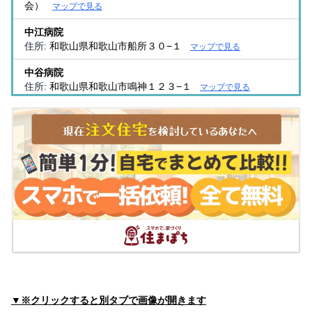
会）
マップで見る
中江病院
住所:
和歌山県和歌山市船所３０−１
マップで見る
中谷病院
住所:
和歌山県和歌山市鳴神１２３−１
マップで見る
和歌浦中央病院
住所:
和歌山県和歌山市塩屋６丁目２−７０
マップで見る
医療法人 青松会 河西田村病院
住所:
和歌山県和歌山市島橋東ノ丁１−１１
マップで見る
有井医院
住所:
和歌山県和歌山市湊２丁目７−８ 有井医院
マップで見
る
医療法人 良友会 西和歌山病院
住所:
和歌山県和歌山市土入１７６
マップで見る
神谷医院
▼※クリックすると別タブで画像が開きます
住所:
和歌山県和歌山市堀止西２丁目２−１４ 神谷医院
マッ