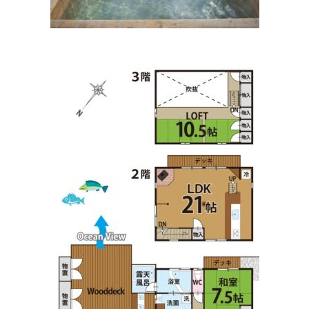
住所:
和歌山県和歌山市１２９７
マップで見る
奥本医院
住所:
和歌山県和歌山市福島５６１
マップで見る
堀口記念病院
住所:
和歌山県和歌山市湊本町３丁目４−１
マップで見る
今村病院
住所:
和歌山県和歌山市砂山南２丁目４−２１
マップで見る
医療法人 橋本病院
住所:
和歌山県和歌山市堀止南ノ丁４−３１
マップで見る
得津医院
住所:
和歌山県和歌山市新大工町７
マップで見る
古梅記念病院
住所:
和歌山県和歌山市新生町５−３７
マップで見る
児玉病院
住所:
和歌山県和歌山市友田町４丁目130番地 アトラスタワ
ー和歌山
マップで見る