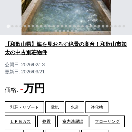
【和歌山県】海を見おろす絶景の高台！和歌山市加
太の中古別荘物件
公開日:
2026/02/13
更新日:
2026/03/21
-
万円
価格:
別荘・リゾート
電気
水道
浄化槽
ＬＰＧガス
物置
室内洗濯場
フローリング