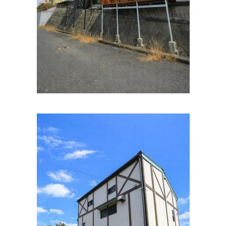
住所:
和歌山県和歌山市田尻１２５−３ 角田医院
マップで見
る
宮本医院
住所:
和歌山県和歌山市西高松１丁目５−３６
マップで見る
大河内医院
住所:
和歌山県和歌山市中島４２９−１
マップで見る
太田内科医院
住所:
和歌山県和歌山市山吹丁３４
マップで見る
医療法人 田村病院
住所:
和歌山県和歌山市小倉６４５ 田村病院
マップで見る
喜多クリニック
住所:
和歌山県和歌山市小松原通１丁目１−１１
マップで見
る
和田医院
住所:
和歌山県和歌山市北ノ新地上六軒丁１
マップで見る
野村内科医院