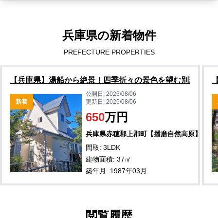
兵庫県の新着物件
PREFECTURE PROPERTIES
【兵庫県】湯船から絶景！四季折々の景色を望む別荘物件
公開日:
2026/08/06
新着
更新日:
2026/08/06
650
万円
兵庫県赤穂郡上郡町【播磨自然高原】
間取: 3LDK
建物面積: 37㎡
築年月: 1987年03月
閲覧履歴