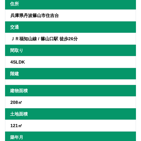
住所
兵庫県丹波篠山市住吉台
交通
ＪＲ福知山線 / 篠山口駅 徒歩26分
間取り
4SLDK
階建
建物面積
208㎡
土地面積
121㎡
築年月