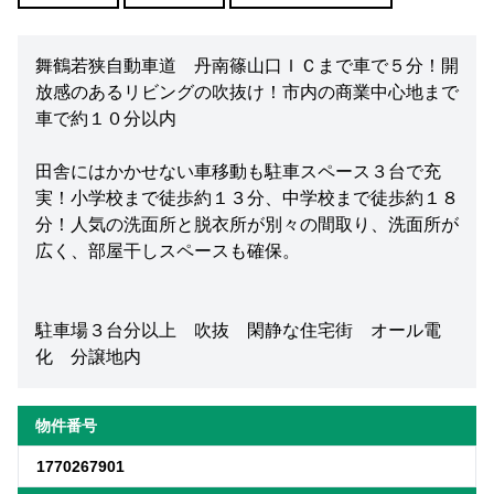
舞鶴若狭自動車道 丹南篠山口ＩＣまで車で５分！開
放感のあるリビングの吹抜け！市内の商業中心地まで
車で約１０分以内
田舎にはかかせない車移動も駐車スペース３台で充
実！小学校まで徒歩約１３分、中学校まで徒歩約１８
分！人気の洗面所と脱衣所が別々の間取り、洗面所が
広く、部屋干しスペースも確保。
駐車場３台分以上 吹抜 閑静な住宅街 オール電
化 分譲地内
物件番号
1770267901