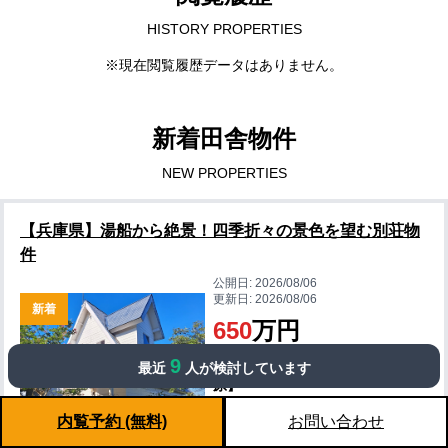
HISTORY PROPERTIES
※現在閲覧履歴データはありません。
新着田舎物件
NEW PROPERTIES
【兵庫県】湯船から絶景！四季折々の景色を望む別荘物
件
公開日:
2026/08/06
更新日:
2026/08/06
新着
650
万円
9
兵庫県赤穂郡上郡町【播磨自然高
最近
人が検討しています
原】
間取: 3LDK
内覧予約 (無料)
お問い合わせ
建物面積: 37㎡