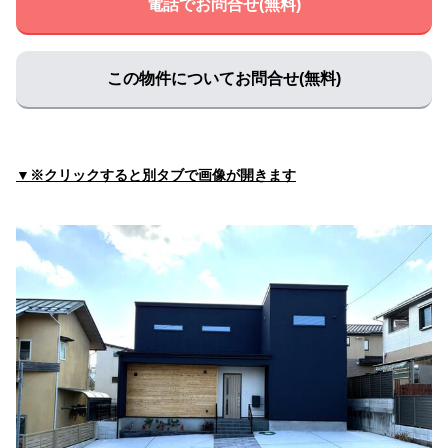
電話でお問合せ(無料)
住所:
兵庫県丹波篠山市黒岡３６
マップで見る
きど動物病院
住所:
兵庫県丹波篠山市谷山
マップで見る
この物件についてお問合せ(無料)
ごまり接骨院
住所:
兵庫県丹波篠山市１６５
マップで見る
兵庫医科大学ささやま医療センター ヘリポート
▼※クリックすると別タブで画像が開きます
住所:
兵庫県丹波篠山市黒岡５
マップで見る
河合整形外科
住所:
兵庫県丹波篠山市黒岡１８２
マップで見る
そうごう薬局 ささやま医療センター前店
住所:
兵庫県丹波篠山市黒岡４１−１
マップで見る
小嶋医院
住所:
兵庫県丹波篠山市北４５−４
マップで見る
医療法人社団タマル産婦人科
住所:
兵庫県丹波篠山市東吹４０４−１
マップで見る