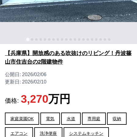
【兵庫県】開放感のある吹抜けのリビング！丹波篠
山市住吉台の2階建物件
公開日:
2026/02/06
更新日:
2026/02/10
3,270
万円
価格:
家庭菜園OK
電気
水道
専用庭
収納
エアコン
洗浄便座
システムキッチン