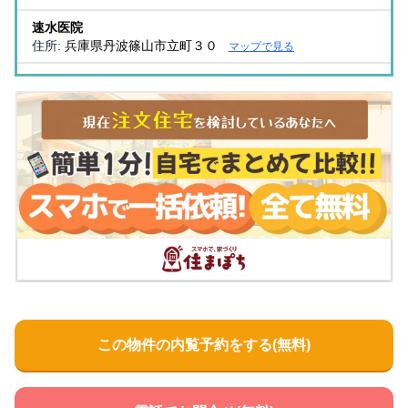
速水医院
住所:
兵庫県丹波篠山市立町３０
マップで見る
細見クリニック
住所:
兵庫県丹波篠山市大熊６４
マップで見る
兵庫医科大学ささやま医療センター
住所:
兵庫県丹波篠山市黒岡5番地
マップで見る
栖田内科
住所:
兵庫県丹波篠山市黒岡１８４
マップで見る
篠山市休日診療所
住所:
兵庫県丹波篠山市黒岡１９１−１
マップで見る
ＫＧＣ
住所:
兵庫県丹波篠山市小枕１３６−１
マップで見る
この物件の内覧予約をする(無料)
砂山内科クリニック
住所:
兵庫県丹波篠山市東吹１８２８−１
マップで見る
兵庫医科大学 ささやま老人保健施設