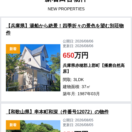
NEW PROPERTIES
【兵庫県】湯船から絶景！四季折々の景色を望む別荘物
件
公開日:
2026/08/06
更新日:
2026/08/06
新着
650
万円
兵庫県赤穂郡上郡町【播磨自然高
原】
間取: 3LDK
建物面積: 37㎡
築年月: 1987年03月
【和歌山県】串本町和深（件番号12072）の物件
公開日:
2026/08/05
新着
更新日:
2026/08/05