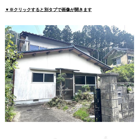
荻野歯科医院
▼※クリックすると別タブで画像が開きます
住所:
兵庫県丹波市氷上町成松３７０
マップで見る
わく歯科医院
住所:
兵庫県丹波市氷上町成松４６０−１
マップで見る
大森デンタルクリニック
住所:
兵庫県丹波市氷上町石生２５１４−１
マップで見る
小森獣医科病院
住所:
兵庫県丹波市氷上町市辺２０７−１
マップで見る
ＪＡ丹波ひかみ 畜産センター・家畜診療所
住所:
兵庫県丹波市氷上町石生５５０
マップで見る
大塚病院前（バス）
住所:
兵庫県丹波市氷上町絹山
マップで見る
大塚病院 居宅介護支援事業所
住所:
兵庫県丹波市氷上町絹山５１３
マップで見る
近藤歯科医院
住所:
兵庫県丹波市氷上町石生１６６４
マップで見る