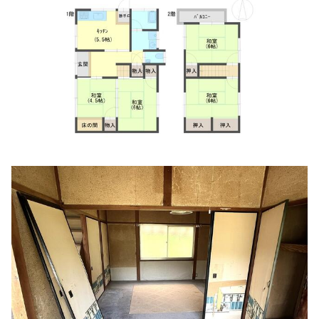
わく歯科医院
住所:
兵庫県丹波市氷上町成松４６０−１
マップで見る
保尾歯科医院
住所:
兵庫県丹波市氷上町成松２３５
マップで見る
平坂眼科医院
住所:
兵庫県丹波市柏原町母坪３８５−１ F
マップで見る
さくら眼科
住所:
兵庫県丹波市氷上町本郷３１８−１
マップで見る
前田クリニック
住所:
兵庫県丹波市柏原町母坪３５６−１
マップで見る
あせい歯科
住所:
兵庫県丹波市氷上町市辺２０８−５
マップで見る
前田クリニック
住所:
兵庫県丹波市柏原町母坪３５３−１
マップで見る
前田クリニック 通所リハビリテーション（短時間型デイケ