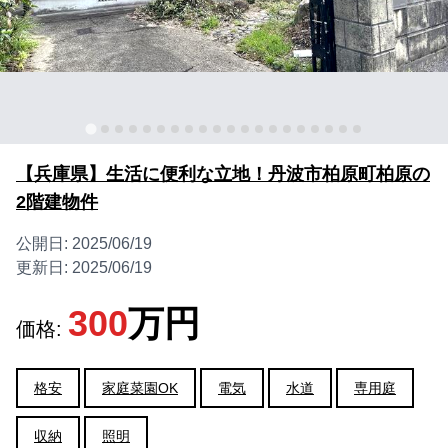
【兵庫県】生活に便利な立地！丹波市柏原町柏原の
2階建物件
公開日:
2025/06/19
更新日:
2025/06/19
300
万円
価格:
格安
家庭菜園OK
電気
水道
専用庭
収納
照明