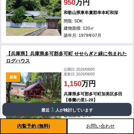
950
万円
和歌山県東牟婁郡串本町和深
間取: 5DK
建物面積: 120㎡
築年月: 1979年07月
【兵庫県】兵庫県多可郡多可町 せせらぎと緑に包まれた
ログハウス
公開日:
2026/08/05
更新日:
2026/08/05
新着
1,150
万円
兵庫県多可郡多可町加美区多田
【春蘭の里1-28】
間取: 1LDK
1
最近
人が検討しています
建物面積: 27㎡
築年月: 1991年07月
内覧予約 (無料)
お問い合わせ