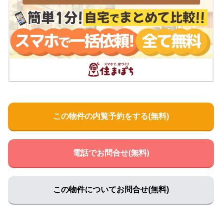
兵庫県丹波認知症疾患医療センター
住所:
兵庫県丹波市氷上町絹山５１３
マップで見る
沢村誠四郎医院
住所:
兵庫県丹波市氷上町横田３３４−２
マップで見る
カドノ診療所
住所:
兵庫県丹波市氷上町上新庄５３６
マップで見る
田中歯科クリニック
住所:
兵庫県丹波市氷上町成松５１７−３
マップで見る
この物件の内覧予約をする(無料)
ひかみシルバーホーム
住所:
兵庫県丹波市氷上町絹山１
マップで見る
ひかみ訪問看護ステーション
電話でお問合せ(無料)
住所:
兵庫県丹波市氷上町絹山５１３
マップで見る
里皮フ科クリニック
住所:
兵庫県丹波市氷上町横田６２７−１
マップで見る
この物件についてお問合せ(無料)
海動物病院 丹波往診所
住所:
兵庫県丹波市氷上町本郷４９２−１
マップで見る