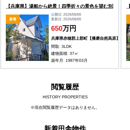
【兵庫県】湯船から絶景！四季折々の景色を望む別荘物件
公開日:
2026/08/06
新着
更新日:
2026/08/06
650
万円
兵庫県赤穂郡上郡町【播磨自然高原】
間取: 3LDK
建物面積: 37㎡
築年月: 1987年03月
閲覧履歴
HISTORY PROPERTIES
※現在閲覧履歴データはありません。
新着田舎物件