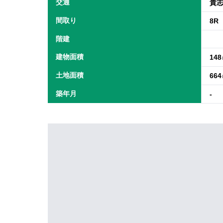
交通
貴志
間取り
8R
階建
建物面積
14
土地面積
66
築年月
-