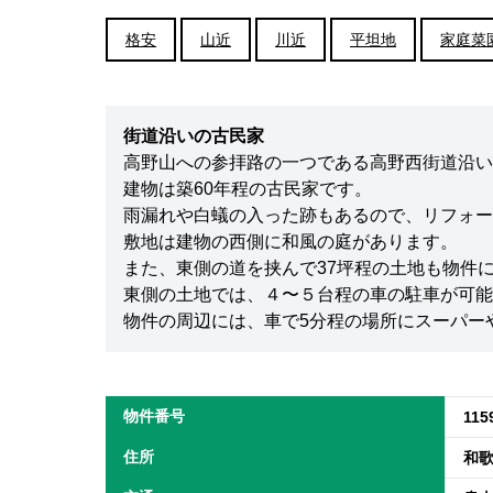
格安
山近
川近
平坦地
家庭菜
街道沿いの古民家
高野山への参拝路の一つである高野西街道沿い
建物は築60年程の古民家です。
雨漏れや白蟻の入った跡もあるので、リフォー
敷地は建物の西側に和風の庭があります。
また、東側の道を挟んで37坪程の土地も物件
東側の土地では、４〜５台程の車の駐車が可能
物件の周辺には、車で5分程の場所にスーパー
物件番号
115
住所
和