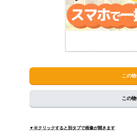
住所:
和歌山県紀美野町下佐々１０３５−４
マップ
厚生病院
住所:
和歌山県紀美野町小畑
マップで見る
吉村皮膚科野上分院
住所:
和歌山県紀美野町動木８０
マップで見る
この物
この物
▼※クリックすると別タブで画像が開きます