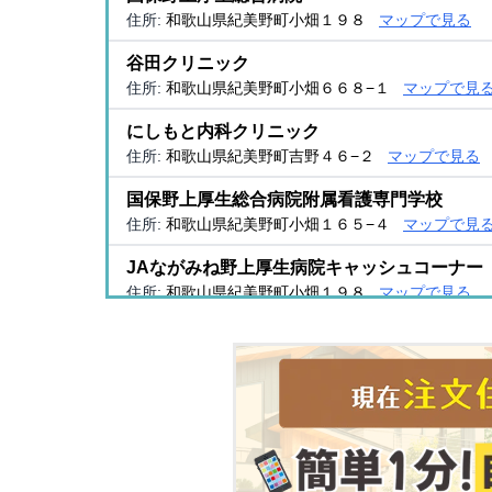
住所:
和歌山県紀美野町小畑１９８
マップで見る
谷田クリニック
住所:
和歌山県紀美野町小畑６６８−１
マップで見
にしもと内科クリニック
住所:
和歌山県紀美野町吉野４６−２
マップで見る
国保野上厚生総合病院附属看護専門学校
住所:
和歌山県紀美野町小畑１６５−４
マップで見
JAながみね野上厚生病院キャッシュコーナー
住所:
和歌山県紀美野町小畑１９８
マップで見る
吉村歯科診療所
住所:
和歌山県紀美野町動木８０
マップで見る
野上厚生総合病院専用駐車場
住所:
和歌山県紀美野町小畑２３４
マップで見る
西田歯科医院