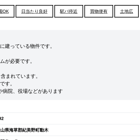
園OK
日当たり良好
駅バ停近
買物便有
土地広
に建っている物件です。
ムが必要です。
に含まれています。
です。
や病院、役場などがあります
92
歌山県海草郡紀美野町動木