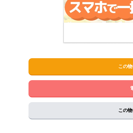
田辺市医師会館
住所:
和歌山県田辺市新屋敷町１−８
マップで見る
紀南病院救急受付
住所:
和歌山県田辺市新庄町４６−７０
マップで見
紀南病院 医事課
住所:
和歌山県田辺市新庄町４６−７０
マップで見
まろクリニック
この物
住所:
和歌山県田辺市下万呂３９３−５
マップで見
中西内科胃腸科
住所:
和歌山県田辺市下屋敷町１４−２
マップで見
山西内科胃腸科眼科医院
住所:
和歌山県田辺市湊１−７
マップで見る
この物
国立病院機構 南和歌山医療センター
住所:
和歌山県田辺市たきない町２７−１
マップで