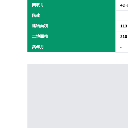
間取り
4D
階建
建物面積
11
土地面積
21
築年月
-