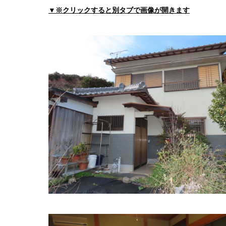
紀南病院 会計課
▼※クリックすると別タブで画像が開きます
住所:
和歌山県田辺市新庄町４６−７０
マップで見
堅田内科循環器科
住所:
和歌山県田辺市秋津町１０２−１
マップで見
紀南病院防災センター 守衛室
住所:
和歌山県田辺市新庄町４６−７０
マップで見
たなべクリニック
住所:
和歌山県田辺市上の山１丁目１４−３８
マッ
えのもと内科クリニック
住所:
和歌山県田辺市たきない町２−１
マップで見
紀南こころの医療センター
住所:
和歌山県田辺市たきない町２５−１号
マップ
神島心療内科
住所:
和歌山県田辺市たきない町１−８
マップで見
真寿苑クリニック