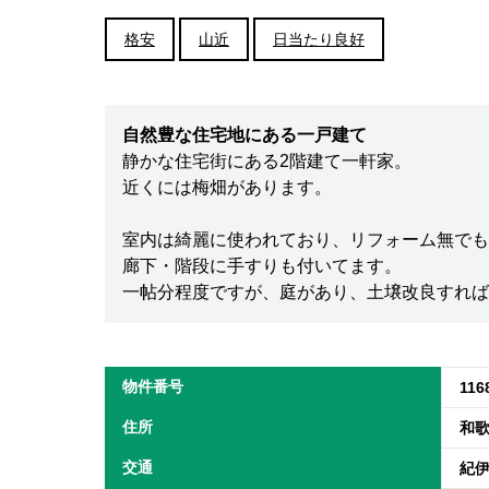
格安
山近
日当たり良好
自然豊な住宅地にある一戸建て
静かな住宅街にある2階建て一軒家。
近くには梅畑があります。
室内は綺麗に使われており、リフォーム無でも
廊下・階段に手すりも付いてます。
一帖分程度ですが、庭があり、土壌改良すれば
物件番号
116
住所
和
交通
紀伊