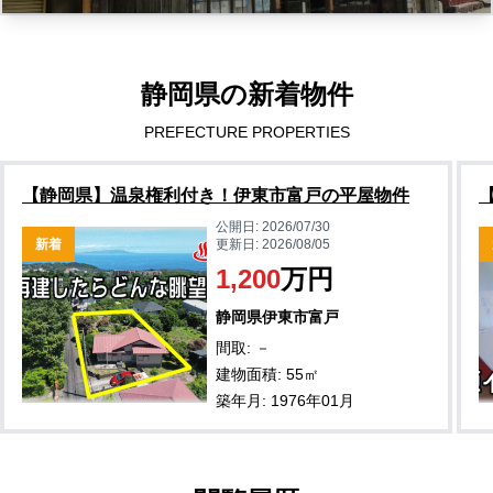
静岡県の新着物件
PREFECTURE PROPERTIES
【静岡県】温泉権利付き！伊東市富戸の平屋物件
公開日:
2026/07/30
新着
更新日:
2026/08/05
1,200
万円
静岡県伊東市富戸
間取: －
建物面積: 55㎡
築年月: 1976年01月