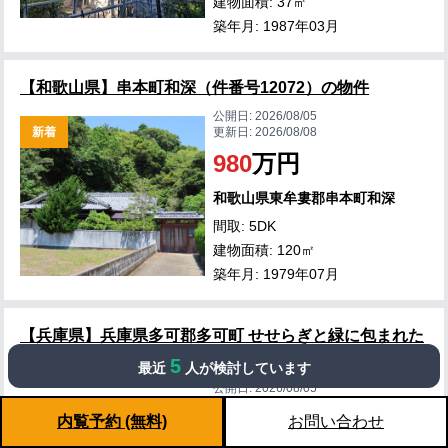
建物面積: 37㎡
築年月: 1987年03月
【和歌山県】串本町和深（件番号12072）の物件
公開日:
2026/08/05
新着
更新日:
2026/08/08
980
万円
和歌山県東牟婁郡串本町和深
間取: 5DK
建物面積: 120㎡
築年月: 1979年07月
【兵庫県】兵庫県多可郡多可町 せせらぎと緑に包まれた
ログハウス
5
最近
人が検討しています
公開日:
2026/08/05
更新日:
2026/08/05
新着
内覧予約 (無料)
お問い合わせ
1,150
万円