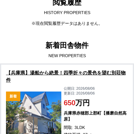
閲覧履歴
HISTORY PROPERTIES
※現在閲覧履歴データはありません。
新着田舎物件
NEW PROPERTIES
【兵庫県】湯船から絶景！四季折々の景色を望む別荘物
件
公開日:
2026/08/06
更新日:
2026/08/06
新着
650
万円
兵庫県赤穂郡上郡町【播磨自然高
原】
間取: 3LDK