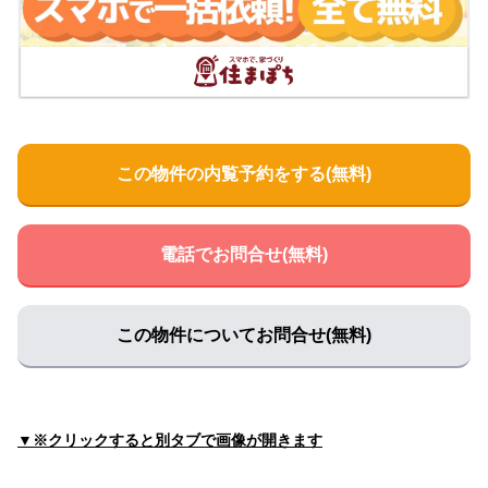
住所:
静岡県伊豆市小立野１００−２
マップで見る
遠藤歯科医院
住所:
静岡県伊豆市小立野
マップで見る
斉藤獣医科医院
住所:
静岡県伊豆市修善寺７５９−１４
マップで見る
この物件の内覧予約をする(無料)
宮内歯科医院
住所:
静岡県伊豆市大平１６０−１３
マップで見る
柿宇土歯科医院(かきうど歯科医院)
電話でお問合せ(無料)
住所:
静岡県伊豆市修善寺７６３−１
マップで見る
堀越動物病院
住所:
静岡県伊豆市柏久保１２５０−３
マップで見る
この物件についてお問合せ(無料)
あぶの歯科医院
住所:
静岡県伊豆市修善寺２６
マップで見る
石井歯科医院
▼※クリックすると別タブで画像が開きます
住所:
静岡県伊豆市柏久保１３０２
マップで見る