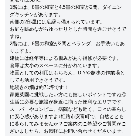
1階には、8畳の和室と4.5畳の和室が2間、ダイニン
グキッチンがあります。
南側の2部屋には広縁も備えられています。
お庭を眺めながらゆったりとした時間を過ごせそうで
すね。
2階には、8畳の和室が2間とベランダ、お手洗いもあ
りますよ。
建物には経年等による傷みがあり補修が必要です。
倉庫は大小のスペースに分かれています。
物置としての利用はもちろん、DIYや趣味の作業場と
しても活用できそうです。
地続きの畑は約71坪です！
家庭菜園に挑戦したい方にも嬉しいポイントですね◎
生活に必要な施設が身近に揃った便利なエリアです。
スーパーやコンビニ、病院なども近く、日々の暮らし
に安心感がありますよ♪姫路市安富町で、自然ととも
に暮らしてみませんか？ご案内のご希望やご質問がご
ざいましたら、お気軽にお問い合わせくださいませ。