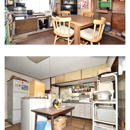
奥新クリニック
住所:
兵庫県姫路市東今宿３丁目６−３９
マップで見る
網干駅前味木クリニック
住所:
兵庫県姫路市網干区和久４６２−５
マップで見る
泉内科医院
住所:
兵庫県姫路市飾磨区妻鹿９２０ 泉内科
マップで見る
金澤医院
住所:
兵庫県姫路市飾磨区構４丁目１２３１−２７ 金澤医院
マップで見る
白井医院
住所:
兵庫県姫路市東雲町２丁目２−１ 白井医院
マップで見
る
清水医院
住所:
兵庫県姫路市飾磨区天神９−９ 清水医院
マップで見る
小見山医院
住所:
兵庫県姫路市若菜町２丁目１８−２ 小宮山医院
マップ
で見る