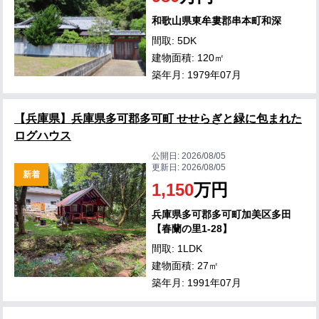
和歌山県東牟婁郡串本町和深
間取: 5DK
建物面積: 120㎡
築年月: 1979年07月
【兵庫県】兵庫県多可郡多可町 せせらぎと緑に包まれた
ログハウス
公開日:
2026/08/05
更新日:
2026/08/05
新着
1,150
万円
兵庫県多可郡多可町加美区多田
【春蘭の里1-28】
間取: 1LDK
建物面積: 27㎡
築年月: 1991年07月