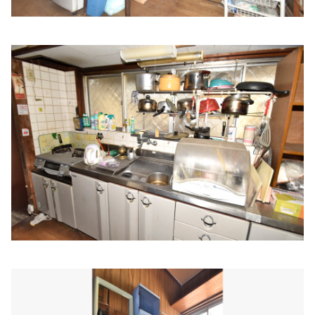
河野医院
住所:
兵庫県姫路市岡田６０７−１
マップで見る
石川医院
住所:
兵庫県姫路市古二階町１３５ 石川医院
マップで見る
ナカムラ医院
住所:
兵庫県姫路市下寺町１１１ 優雅 III
マップで見る
相仁
住所:
兵庫県姫路市東雲町３丁目１３
マップで見る
野里ファミリークリニック
住所:
兵庫県姫路市野里１７６−６
マップで見る
藤戸内科
住所:
兵庫県姫路市飾磨区恵美酒２１３−７
マップで見る
森田内科・循環器科
住所:
兵庫県姫路市余部区上余部７５８−１
マップで見る
きむら内科クリニック