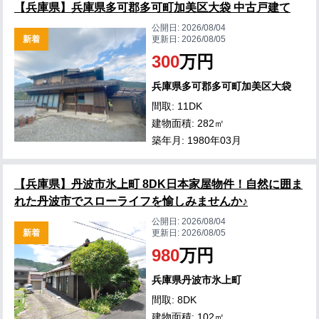
【兵庫県】兵庫県多可郡多可町加美区大袋 中古戸建て
公開日:
2026/08/04
新着
更新日:
2026/08/05
300
万円
兵庫県多可郡多可町加美区大袋
間取: 11DK
建物面積: 282㎡
築年月: 1980年03月
【兵庫県】丹波市氷上町 8DK日本家屋物件！自然に囲ま
れた丹波市でスローライフを愉しみませんか♪
公開日:
2026/08/04
新着
更新日:
2026/08/05
980
万円
兵庫県丹波市氷上町
間取: 8DK
建物面積: 102㎡