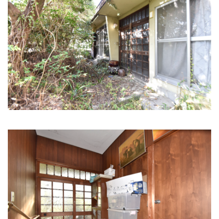
姫路医療生活協同組合 ヘルスコープあぼし診療所
住所:
兵庫県姫路市網干区和久２−２
マップで見る
藤田クリニック
住所:
兵庫県姫路市東今宿４丁目１−１０
マップで見る
光寿会クリニック
住所:
兵庫県姫路市北条１丁目３８５ 光寿会クリニック
マ
ップで見る
姫路中央病院付属クリニックＰＥＴ画像センター
住所:
兵庫県姫路市飾磨区三宅２丁目３６
マップで見る
兵庫県立はりま姫路総合医療センター
住所:
兵庫県姫路市神屋町３丁目264番地
マップで見る
木村病院
住所:
兵庫県姫路市南八代町５−３
マップで見る
空地内科院
住所:
兵庫県姫路市呉服町８
マップで見る
リコルスクリニック