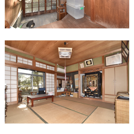
住所:
兵庫県姫路市駅前町２７−１ リコルスビル２Ｆ
マップ
で見る
阿保クリニック
住所:
兵庫県姫路市東駅前町７５−１
マップで見る
ツカザキ病院
住所:
兵庫県姫路市網干区和久６８−１
マップで見る
八木外科
住所:
兵庫県姫路市網干区坂出２５７−８
マップで見る
高畑接骨院
住所:
兵庫県小松島市芝生町網干
マップで見る
西庵医院
住所:
兵庫県姫路市紺屋町３７ 西庵医院
マップで見る
とのもとクリニック
住所:
兵庫県姫路市手柄158−１
マップで見る
西川内科医院
住所:
兵庫県姫路市南町５ モルティひめじ
マップで見る