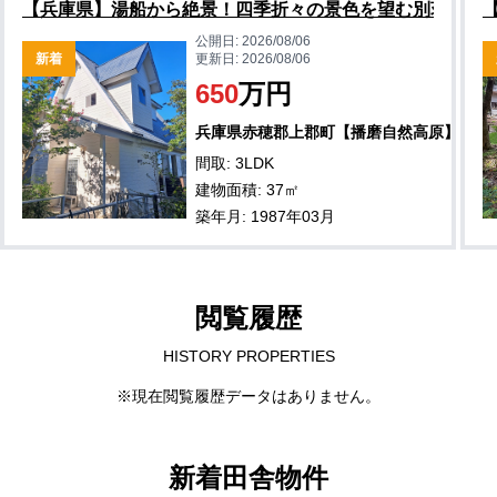
【兵庫県】湯船から絶景！四季折々の景色を望む別荘物件
公開日:
2026/08/06
新着
更新日:
2026/08/06
650
万円
兵庫県赤穂郡上郡町【播磨自然高原】
間取: 3LDK
建物面積: 37㎡
築年月: 1987年03月
閲覧履歴
HISTORY PROPERTIES
※現在閲覧履歴データはありません。
新着田舎物件