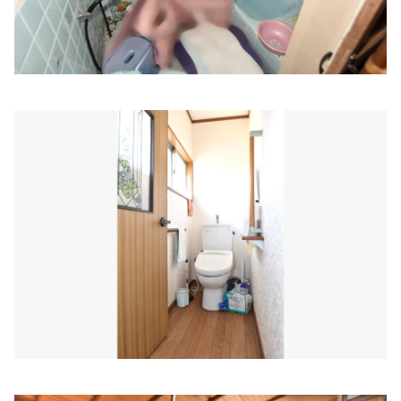
住所:
兵庫県姫路市南駅前町５９
マップで見る
さわだ内科・呼吸器クリニック
住所:
兵庫県姫路市日出町３丁目３８−１
マップで見る
八家病院
住所:
兵庫県姫路市西今宿２丁目９−５０
マップで見る
医療法人藤森医療財団 小国病院
住所:
兵庫県姫路市南条２丁目２３
マップで見る
やはた歯科
住所:
兵庫県姫路市勝原区大谷８−１
マップで見る
板垣歯科クリニック
住所:
兵庫県姫路市余部区上余部２２８−４
マップで見る
AGAスキンクリニック姫路院
住所:
兵庫県姫路市駅前町２３２ しらさぎ駅前ビル 5F
マッ
プで見る
村上歯科
住所:
兵庫県姫路市南今宿５−６
マップで見る