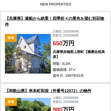
NEW PROPERTIES
【兵庫県】湯船から絶景！四季折々の景色を望む別荘物
件
公開日:
2026/08/06
更新日:
2026/08/06
新着
650
万円
兵庫県赤穂郡上郡町【播磨自然高
原】
間取: 3LDK
建物面積: 37㎡
築年月: 1987年03月
【和歌山県】串本町和深（件番号12072）の物件
公開日:
2026/08/05
新着
更新日:
2026/08/08
980
万円