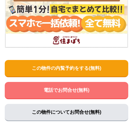
マップで見る
辰巳内科医院
住所:
兵庫県姫路市飯田３丁目９７
マップで見る
城南病院
住所:
兵庫県姫路市本町２３１
マップで見る
空地医院
住所:
兵庫県姫路市十二所前町７２ 空地医院
マップで見る
寺西医院
この物件の内覧予約をする(無料)
住所:
兵庫県姫路市飾磨区清水１０８
マップで見る
神野病院
住所:
兵庫県姫路市飾磨区下野田２丁目５３３−３
マップで
電話でお問合せ(無料)
見る
国部医院
住所:
兵庫県姫路市車崎３丁目３−１３
マップで見る
この物件についてお問合せ(無料)
水田クリニック
住所:
兵庫県姫路市飾磨区細江６５０−１ 水田クリニック
マップで見る