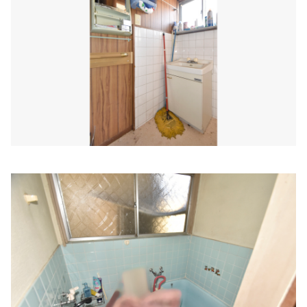
住所:
兵庫県姫路市飾磨区上野田６丁目３−１
マップで見る
三和内科医院
住所:
兵庫県姫路市東延末５丁目８６
マップで見る
なかむら内科クリニック
住所:
兵庫県姫路市南今宿３−１
マップで見る
姫路市の内科 もりたファミリークリニック
住所:
兵庫県姫路市北条宮の町２２１
マップで見る
にしあんクリニック内科外科
住所:
兵庫県姫路市亀井町１６
マップで見る
井上内科医院
住所:
兵庫県姫路市博労町７７
マップで見る
松島クリニック
住所:
兵庫県姫路市岩端町
マップで見る
おがさ内科
住所:
兵庫県姫路市飾磨区加茂南８２４−１４
マップで見る
南駅前町 内科 胃腸内科 水野クリニック