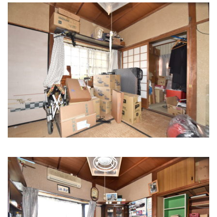
小山内科・消化器内科・循環器内科医院
住所:
兵庫県姫路市北条口２丁目１５
マップで見る
上川ぺインクリニック
住所:
兵庫県姫路市本町２３９
マップで見る
中谷病院 総合健診室
住所:
兵庫県姫路市飾磨区細江
マップで見る
大島内科クリニック
住所:
兵庫県姫路市飾磨区構３丁目２３３
マップで見る
山陽内科クリニック
住所:
兵庫県姫路市飾磨区清水２丁目３１
マップで見る
かいほつ内科クリニック
住所:
兵庫県姫路市白銀町36番地1 中ノ門シャポービル 2階
マップで見る
深津内科診療所
住所:
兵庫県姫路市飾磨区中島７
マップで見る