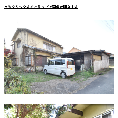
▼※クリックすると別タブで画像が開きます
川崎医院
住所:
兵庫県姫路市北条口５丁目８１
マップで見る
独立行政法人国立病院機構 姫路医療センター
住所:
兵庫県姫路市本町６８
マップで見る
医療法人社団健裕会中谷病院
住所:
兵庫県姫路市飾磨区細江２５０１
マップで見る
三谷内科医院
住所:
兵庫県姫路市飾磨区今在家３丁目２６８
マップで見る
てらおクリニック
住所:
兵庫県姫路市飾磨区構２丁目２０２ てらおクリニック
マップで見る
白枝医院
住所:
兵庫県姫路市白銀町３５
マップで見る
仁恵病院
住所:
兵庫県姫路市野里２７５
マップで見る