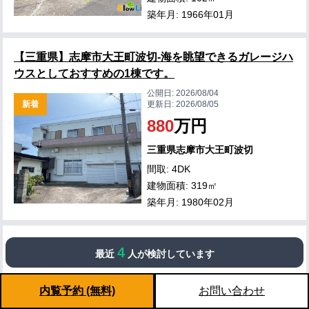
築年月: 1966年01月
【三重県】志摩市大王町波切-海を眺望できるガレージハ
ウスとしておすすめの1棟です。
公開日:
2026/08/04
新着
更新日:
2026/08/05
880
万円
三重県志摩市大王町波切
間取: 4DK
建物面積: 319㎡
築年月: 1980年02月
【滋賀県】滋賀県高島市マキノ町 メタセコイヤ並木から
4
最近
人が検討しています
ほど近い庭付きログハウス
公開日:
2026/08/04
内覧予約 (無料)
お問い合わせ
新着
更新日:
2026/08/05