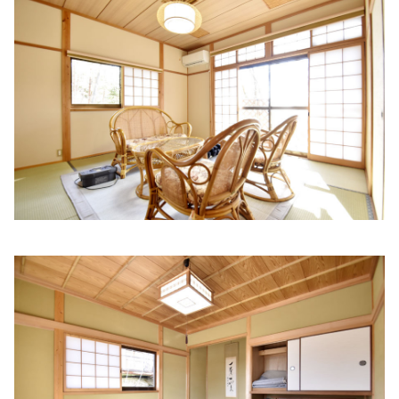
ナカムラ医院
住所:
兵庫県姫路市下寺町１１１ 優雅 III
マップで見る
相仁
住所:
兵庫県姫路市東雲町３丁目１３
マップで見る
野里ファミリークリニック
住所:
兵庫県姫路市野里１７６−６
マップで見る
藤戸内科
住所:
兵庫県姫路市飾磨区恵美酒２１３−７
マップで見る
森田内科・循環器科
住所:
兵庫県姫路市余部区上余部７５８−１
マップで見る
きむら内科クリニック
住所:
兵庫県姫路市飾磨区上野田６丁目３−１
マップで見る
三和内科医院
住所:
兵庫県姫路市東延末５丁目８６
マップで見る
なかむら内科クリニック
住所:
兵庫県姫路市南今宿３−１
マップで見る