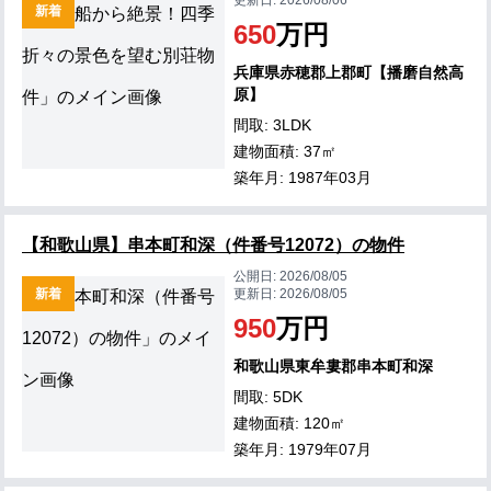
更新日:
2026/08/06
新着
650
万円
兵庫県赤穂郡上郡町【播磨自然高
原】
間取: 3LDK
建物面積: 37㎡
築年月: 1987年03月
【和歌山県】串本町和深（件番号12072）の物件
公開日:
2026/08/05
新着
更新日:
2026/08/05
950
万円
和歌山県東牟婁郡串本町和深
間取: 5DK
建物面積: 120㎡
築年月: 1979年07月