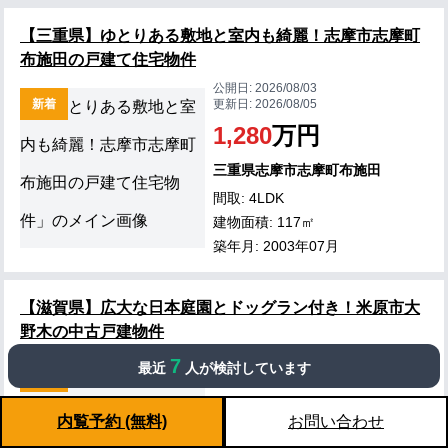
【三重県】ゆとりある敷地と室内も綺麗！志摩市志摩町
布施田の戸建て住宅物件
公開日:
2026/08/03
新着
更新日:
2026/08/05
1,280
万円
三重県志摩市志摩町布施田
間取: 4LDK
建物面積: 117㎡
築年月: 2003年07月
【滋賀県】広大な日本庭園とドッグラン付き！米原市大
野木の中古戸建物件
公開日:
2026/08/02
7
最近
人が検討しています
新着
更新日:
2026/08/05
1,980
万円
内覧予約 (無料)
お問い合わせ
滋賀県米原市大野木