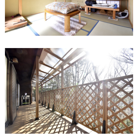
姫路市の内科 もりたファミリークリニック
住所:
兵庫県姫路市北条宮の町２２１
マップで見る
にしあんクリニック内科外科
住所:
兵庫県姫路市亀井町１６
マップで見る
井上内科医院
住所:
兵庫県姫路市博労町７７
マップで見る
松島クリニック
住所:
兵庫県姫路市岩端町
マップで見る
おがさ内科
住所:
兵庫県姫路市飾磨区加茂南８２４−１４
マップで見る
南駅前町 内科 胃腸内科 水野クリニック
住所:
兵庫県姫路市南駅前町５９
マップで見る
さわだ内科・呼吸器クリニック
住所:
兵庫県姫路市日出町３丁目３８−１
マップで見る
八家病院