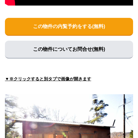
医療法人社団健裕会中谷病院
住所:
兵庫県姫路市飾磨区細江２５０１
マップで見る
三谷内科医院
この物件の内覧予約をする(無料)
住所:
兵庫県姫路市飾磨区今在家３丁目２６８
マップで見る
てらおクリニック
この物件についてお問合せ(無料)
住所:
兵庫県姫路市飾磨区構２丁目２０２ てらおクリニック
マップで見る
白枝医院
住所:
兵庫県姫路市白銀町３５
マップで見る
▼※クリックすると別タブで画像が開きます
仁恵病院
住所:
兵庫県姫路市野里２７５
マップで見る
姫路医療生活協同組合 ヘルスコープあぼし診療所
住所:
兵庫県姫路市網干区和久２−２
マップで見る
藤田クリニック
住所:
兵庫県姫路市東今宿４丁目１−１０
マップで見る