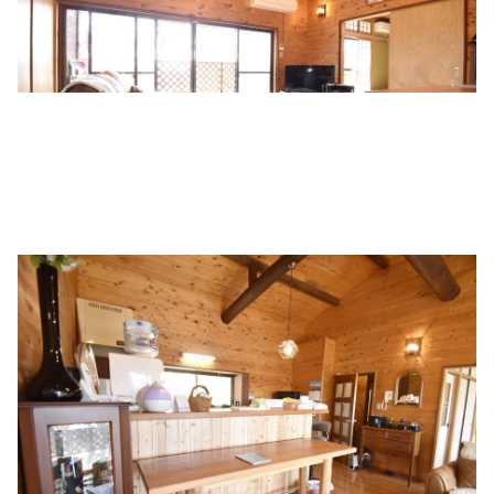
中谷病院 総合健診室
住所:
兵庫県姫路市飾磨区細江
マップで見る
大島内科クリニック
住所:
兵庫県姫路市飾磨区構３丁目２３３
マップで見る
山陽内科クリニック
住所:
兵庫県姫路市飾磨区清水２丁目３１
マップで見る
かいほつ内科クリニック
住所:
兵庫県姫路市白銀町36番地1 中ノ門シャポービル 2階
マップで見る
深津内科診療所
住所:
兵庫県姫路市飾磨区中島７
マップで見る
奥新クリニック
住所:
兵庫県姫路市東今宿３丁目６−３９
マップで見る
網干駅前味木クリニック
住所:
兵庫県姫路市網干区和久４６２−５
マップで見る
泉内科医院