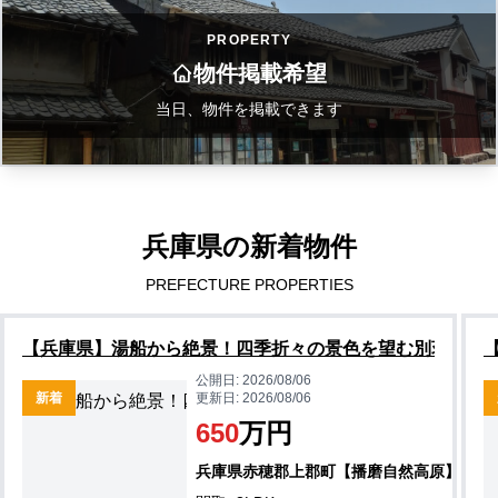
PROPERTY
物件掲載希望
当日、物件を掲載できます
兵庫県の新着物件
PREFECTURE PROPERTIES
【兵庫県】湯船から絶景！四季折々の景色を望む別荘物件
公開日:
2026/08/06
新着
更新日:
2026/08/06
650
万円
兵庫県赤穂郡上郡町【播磨自然高原】