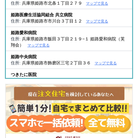
住所:
兵庫県姫路市北条１丁目２７９
マップで見る
姫路医療生活協同組合 共立病院
住所:
兵庫県姫路市市川台３丁目１２
マップで見る
姫路愛和病院
住所:
兵庫県姫路市飯田３丁目２１９−１ 姫路愛和病院（芙
翔会）
マップで見る
姫路中央病院
住所:
兵庫県姫路市飾磨区三宅２丁目３６
マップで見る
つきたに医院
住所:
兵庫県姫路市久保町１２３
マップで見る
松浦病院
住所:
兵庫県姫路市城東町京口台１
マップで見る
辰巳内科医院
住所:
兵庫県姫路市飯田３丁目９７
マップで見る
城南病院
住所:
兵庫県姫路市本町２３１
マップで見る