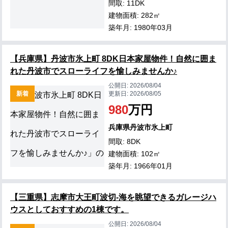
間取: 11DK
建物面積: 282㎡
築年月: 1980年03月
【兵庫県】丹波市氷上町 8DK日本家屋物件！自然に囲ま
れた丹波市でスローライフを愉しみませんか♪
公開日:
2026/08/04
新着
更新日:
2026/08/05
980
万円
兵庫県丹波市氷上町
間取: 8DK
建物面積: 102㎡
築年月: 1966年01月
【三重県】志摩市大王町波切-海を眺望できるガレージハ
ウスとしておすすめの1棟です。
公開日:
2026/08/04