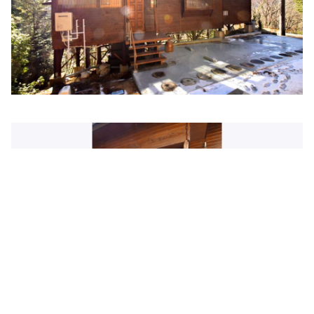
光寿会クリニック
住所:
兵庫県姫路市北条１丁目３８５ 光寿会クリニック
マ
ップで見る
姫路中央病院付属クリニックＰＥＴ画像センター
住所:
兵庫県姫路市飾磨区三宅２丁目３６
マップで見る
兵庫県立はりま姫路総合医療センター
住所:
兵庫県姫路市神屋町３丁目264番地
マップで見る
木村病院
住所:
兵庫県姫路市南八代町５−３
マップで見る
空地内科院
住所:
兵庫県姫路市呉服町８
マップで見る
リコルスクリニック
住所:
兵庫県姫路市駅前町２７−１ リコルスビル２Ｆ
マップ
で見る
阿保クリニック
住所:
兵庫県姫路市東駅前町７５−１
マップで見る