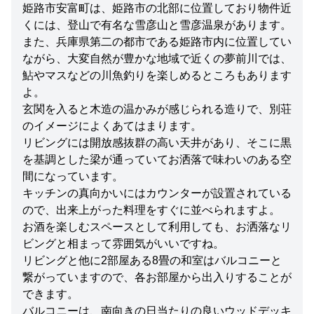
姫路市安富町は、姫路市の北部に位置しており物件近
くには、登山で有名な雪彦山と雪彦温泉があります。
また、兵庫県第二の都市である姫路市内に位置してい
ながら、大変自然が豊かな地域で近くの夢前川では、
鮎やマスなどの川魚釣りを楽しめるところもあります
よ。
玄関を入ると木造の温かみが感じられる造りで、別荘
のイメージによくあてはまります。
リビングには開放感抜群の高い天井があり、そこに黒
を基調とした梁が通っていてお洒落で味わいのある空
間になっています。
キッチンの真向かいにはカウンターが設置されている
ので、出来上がった料理をすぐに並べられますよ。
お酒を楽しむスペースとして利用しても、お洒落なリ
ビングと相まって雰囲気がいいですね。
リビングと他に2部屋ある8畳の和室はバルコニーと
繋がっていますので、各お部屋から出入りすることが
できます。
バルコニーは、南向きの日当たりの良いウッドデッキ