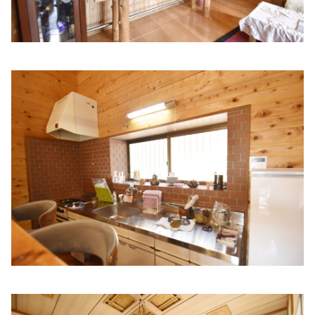
住所:
兵庫県姫路市飾磨区妻鹿９２０ 泉内科
マップで見る
金澤医院
住所:
兵庫県姫路市飾磨区構４丁目１２３１−２７ 金澤医院
マップで見る
白井医院
住所:
兵庫県姫路市東雲町２丁目２−１ 白井医院
マップで見
る
清水医院
住所:
兵庫県姫路市飾磨区天神９−９ 清水医院
マップで見る
小見山医院
住所:
兵庫県姫路市若菜町２丁目１８−２ 小宮山医院
マップ
で見る
河野医院
住所:
兵庫県姫路市岡田６０７−１
マップで見る
石川医院
住所:
兵庫県姫路市古二階町１３５ 石川医院
マップで見る