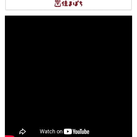
空地医院
住所:
兵庫県姫路市十二所前町７２ 空地医院
マップで見る
寺西医院
住所:
兵庫県姫路市飾磨区清水１０８
マップで見る
神野病院
住所:
兵庫県姫路市飾磨区下野田２丁目５３３−３
マップで
見る
国部医院
住所:
兵庫県姫路市車崎３丁目３−１３
マップで見る
水田クリニック
住所:
兵庫県姫路市飾磨区細江６５０−１ 水田クリニック
マップで見る
川崎医院
住所:
兵庫県姫路市北条口５丁目８１
マップで見る
独立行政法人国立病院機構 姫路医療センター
住所:
兵庫県姫路市本町６８
マップで見る