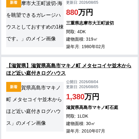
新着
更新日:
2026/08/05
880
万円
三重県志摩市大王町波切
間取: 4DK
建物面積: 319㎡
築年月: 1980年02月
【滋賀県】滋賀県高島市マキノ町 メタセコイヤ並木から
ほど近い庭付きログハウス
公開日:
2026/08/04
新着
更新日:
2026/08/05
1,380
万円
滋賀県高島市マキノ町石庭
間取: 1LDK
建物面積: 30㎡
築年月: 2010年07月