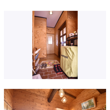
ツカザキ病院
住所:
兵庫県姫路市網干区和久６８−１
マップで見る
八木外科
住所:
兵庫県姫路市網干区坂出２５７−８
マップで見る
高畑接骨院
住所:
兵庫県小松島市芝生町網干
マップで見る
西庵医院
住所:
兵庫県姫路市紺屋町３７ 西庵医院
マップで見る
とのもとクリニック
住所:
兵庫県姫路市手柄158−１
マップで見る
西川内科医院
住所:
兵庫県姫路市南町５ モルティひめじ
マップで見る
小山内科・消化器内科・循環器内科医院
住所:
兵庫県姫路市北条口２丁目１５
マップで見る
上川ぺインクリニック
住所:
兵庫県姫路市本町２３９
マップで見る