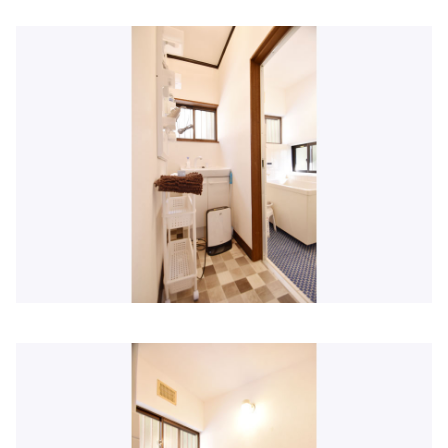
住所:
兵庫県姫路市西今宿２丁目９−５０
マップで見る
医療法人藤森医療財団 小国病院
住所:
兵庫県姫路市南条２丁目２３
マップで見る
やはた歯科
住所:
兵庫県姫路市勝原区大谷８−１
マップで見る
板垣歯科クリニック
住所:
兵庫県姫路市余部区上余部２２８−４
マップで見る
AGAスキンクリニック姫路院
住所:
兵庫県姫路市駅前町２３２ しらさぎ駅前ビル 5F
マッ
プで見る
村上歯科
住所:
兵庫県姫路市南今宿５−６
マップで見る
東ひめじ腎泌尿器科クリニック
住所:
兵庫県姫路市日出町３丁目３８−１
マップで見る