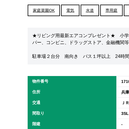
家庭菜園OK
電気
水道
専用庭
★リビング用最新エアコンプレゼント★ 小学
パー、コンビニ、ドラッグストア、金融機関等
駐車場２台分 南向き バス１坪以上 24時
物件番号
171
住所
兵
交通
ＪＲ
間取り
3S
階建
-