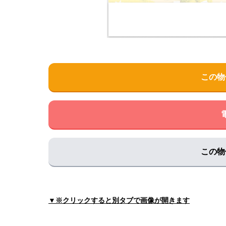
田中歯科クリニック
住所:
兵庫県丹波市氷上町成松５１７−３
マップで
ひかみシルバーホーム
住所:
兵庫県丹波市氷上町絹山１
マップで見る
ひかみ訪問看護ステーション
この物
住所:
兵庫県丹波市氷上町絹山５１３
マップで見る
里皮フ科クリニック
住所:
兵庫県丹波市氷上町横田６２７−１
マップで
海動物病院 丹波往診所
住所:
兵庫県丹波市氷上町本郷４９２−１
マップで
この物
荻野歯科医院
住所:
兵庫県丹波市氷上町成松３７０
マップで見る
わく歯科医院
▼※クリックすると別タブで画像が開きます
住所:
兵庫県丹波市氷上町成松４６０−１
マップで
大森デンタルクリニック