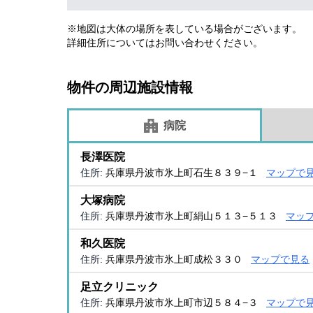
※地図は大体の場所を表している場合がございます。
詳細住所についてはお問い合わせください。
物件の周辺施設情報
病院
長澤医院
住所:
兵庫県丹波市氷上町石生８３９−１
マップで
大塚病院
住所:
兵庫県丹波市氷上町絹山５１３−５１３
マッ
和久医院
住所:
兵庫県丹波市氷上町成松３３０
マップで見る
足立クリニック
住所:
兵庫県丹波市氷上町市辺５８４−３
マップで