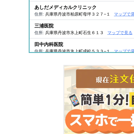
あしだメディカルクリニック
住所:
兵庫県丹波市柏原町母坪３２７−１
マップで
三浦医院
住所:
兵庫県丹波市氷上町石生６１３
マップで見る
田中内科医院
住所:
兵庫県丹波市氷上町成松５３３−１
マップで
吉積クリニック
住所:
兵庫県丹波市氷上町成松４９４−１
マップで
兵庫県丹波認知症疾患医療センター
住所:
兵庫県丹波市氷上町絹山５１３
マップで見る
沢村誠四郎医院
住所:
兵庫県丹波市氷上町横田３３４−２
マップで
カドノ診療所
住所:
兵庫県丹波市氷上町上新庄５３６
マップで見