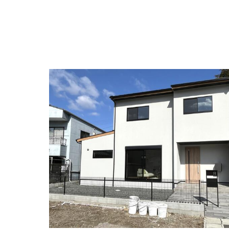
住所:
兵庫県丹波市氷上町石生２５１４−１
マップ
小森獣医科病院
住所:
兵庫県丹波市氷上町市辺２０７−１
マップで
ＪＡ丹波ひかみ 畜産センター・家畜診療所
住所:
兵庫県丹波市氷上町石生５５０
マップで見る
大塚病院前（バス）
住所:
兵庫県丹波市氷上町絹山
マップで見る
大塚病院 居宅介護支援事業所
住所:
兵庫県丹波市氷上町絹山５１３
マップで見る
近藤歯科医院
住所:
兵庫県丹波市氷上町石生１６６４
マップで見
わく歯科医院
住所:
兵庫県丹波市氷上町成松４６０−１
マップで
保尾歯科医院