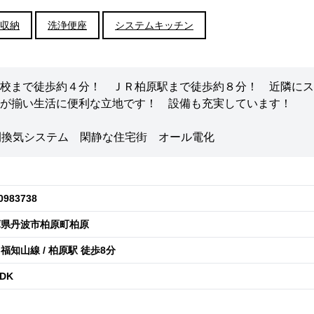
収納
洗浄便座
システムキッチン
校まで徒歩約４分！ ＪＲ柏原駅まで徒歩約８分！ 近隣にス
が揃い生活に便利な立地です！ 設備も充実しています！
間換気システム 閑静な住宅街 オール電化
0983738
庫県丹波市柏原町柏原
福知山線 / 柏原駅 徒歩8分
LDK