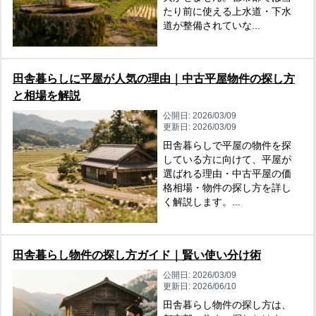
たり前に使える上水道・下水
道が整備されていな...
田舎暮らしに平屋が人気の理由｜中古平屋物件の探し方
と相場を解説
公開日:
2026/03/09
更新日:
2026/03/09
田舎暮らしで平屋の物件を探
している方に向けて、平屋が
選ばれる理由・中古平屋の価
格相場・物件の探し方を詳し
く解説します。...
田舎暮らし物件の探し方ガイド｜賢い使い分け術
公開日:
2026/03/09
更新日:
2026/06/10
田舎暮らし物件の探し方は、