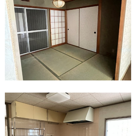
住所:
三重県津市北丸之内１２５ 武内病院北丸之内寮
マッ
プで見る
武内病院藤美寮
住所:
三重県津市北丸之内１４７−２ 武内病院看護師寮藤美
寮
マップで見る
医療法人碧会
住所:
三重県津市乙部５−４−１０
マップで見る
Mieken japan
住所:
三重県津市広明町３２８
マップで見る
アイルコンタクト
住所:
三重県津市乙部５−３ フェニックスメディカルセンタ
ービル
マップで見る
丸の内ジャスティス
住所:
三重県津市西丸之内２１−１９
マップで見る
さいとう内科
住所:
三重県津市新東町塔世２３
マップで見る