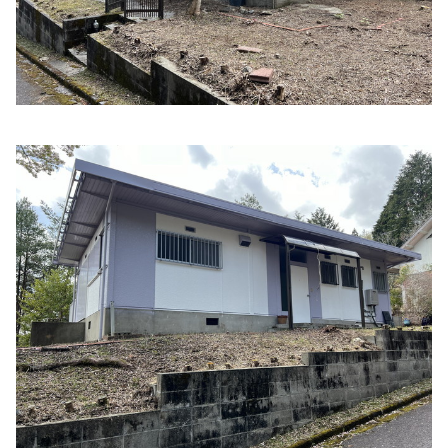
住所:
三重県津市神納５７−１６
マップで見る
寺田医院
住所:
三重県津市野田７７８−１
マップで見る
倉本内科病院
住所:
三重県津市下弁財町津興３０４０
マップで見る
津さくらばしクリニック
住所:
三重県津市桜橋３丁目４４６−２０
マップで見る
中根医院
住所:
三重県津市西古河町１４−１１
マップで見る
津ファミリークリニック
住所:
三重県津市押加部町１６−４６
マップで見る
つおき高橋クリニック
住所:
三重県津市三重町津興４３３−８７
マップで見る
中森内科
住所:
三重県津市観音寺町７９９−７
マップで見る
やまもと総合診療クリニック