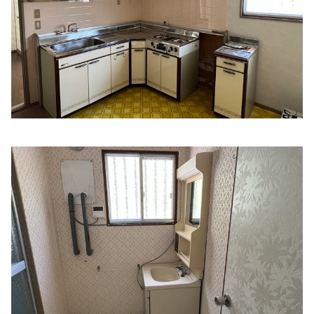
おおにし呼吸器・糖尿病内科 呼春の森診療所
住所:
三重県津市一身田上津部田１５８１−１
マップで見る
あらき内科クリニック
住所:
三重県津市半田２０２−５
マップで見る
津かじわらクリニック
住所:
三重県津市鳥居町２７８−６
マップで見る
金子医院
住所:
三重県津市西丸之内１２−３ サナダビル
マップで見る
津泌尿器科皮フ科診療所 医療法人久藤内科
住所:
三重県津市中央２−１１
マップで見る
坂倉内科
住所:
三重県津市幸町４−６
マップで見る
渡部クリニック
住所:
三重県津市乙部５−３ PMCビル 1F
マップで見る
津市応急クリニック
住所:
三重県津市西丸之内３７−８
マップで見る