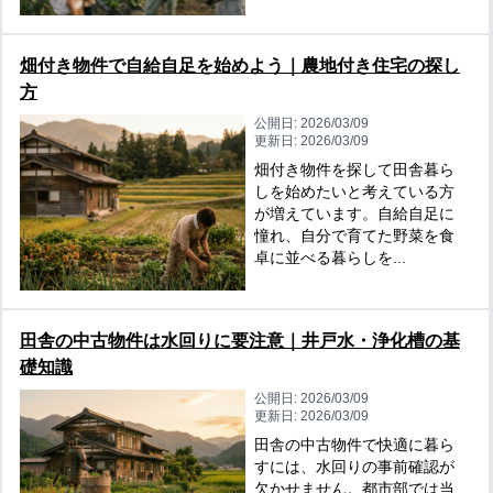
畑付き物件で自給自足を始めよう｜農地付き住宅の探し
方
公開日:
2026/03/09
更新日:
2026/03/09
畑付き物件を探して田舎暮ら
しを始めたいと考えている方
が増えています。自給自足に
憧れ、自分で育てた野菜を食
卓に並べる暮らしを...
田舎の中古物件は水回りに要注意｜井戸水・浄化槽の基
礎知識
公開日:
2026/03/09
更新日:
2026/03/09
田舎の中古物件で快適に暮ら
すには、水回りの事前確認が
欠かせません。都市部では当