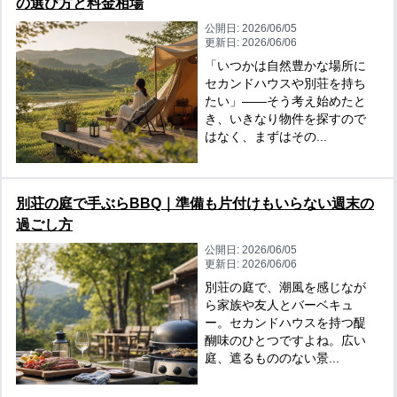
の選び方と料金相場
公開日:
2026/06/05
更新日:
2026/06/06
「いつかは自然豊かな場所に
セカンドハウスや別荘を持ち
たい」——そう考え始めたと
き、いきなり物件を探すので
はなく、まずはその...
別荘の庭で手ぶらBBQ｜準備も片付けもいらない週末の
過ごし方
公開日:
2026/06/05
更新日:
2026/06/06
別荘の庭で、潮風を感じなが
ら家族や友人とバーベキュ
ー。セカンドハウスを持つ醍
醐味のひとつですよね。広い
庭、遮るもののない景...