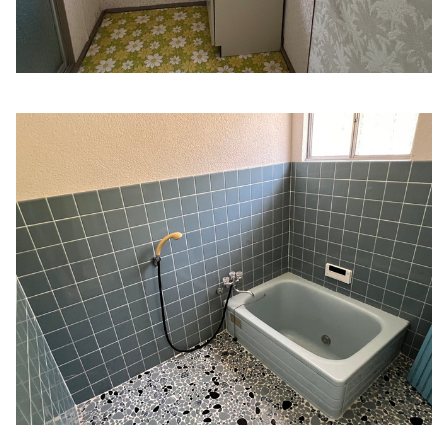
いとう内科胃腸科
住所:
三重県津市丸之内１７−１４
マップで見る
世古口消化器内科
住所:
三重県津市海岸町４−１０
マップで見る
大西内科ハートクリニック
住所:
三重県津市半田３４３１−５
マップで見る
たかはし内科
住所:
三重県津市西丸之内３８−１１
マップで見る
たにクリニック
住所:
三重県津市河辺町３５４７−１
マップで見る
大門病院 時間外
住所:
三重県津市大門２−１
マップで見る
大門病院
住所:
三重県津市大門１−３
マップで見る
藤田内科