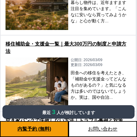
暮らし物件は、近年ますます
注目を集めています。「こん
なに安いなら買ってみようか
な」と心が動く方...
移住補助金・支援金一覧｜最大300万円の制度と申請方
法
公開日:
2026/03/09
更新日:
2026/03/09
田舎への移住を考えたとき、
「補助金や支援金ってどんな
ものがあるの？」と気になる
方は多いのではないでしょう
か。実は、国や自治...
3
最近
人が検討しています
空き家バンクで失敗しない方法｜トラブル事例と対策
内覧予約 (無料)
お問い合わせ
公開日:
2026/03/09
更新日:
2026/03/09