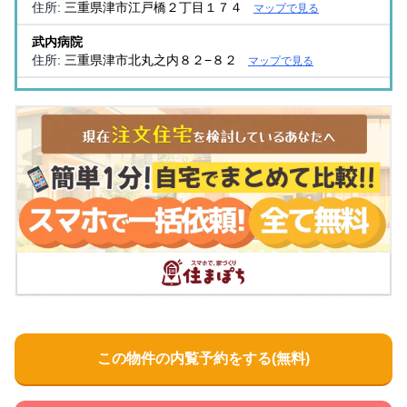
住所:
三重県津市江戸橋２丁目１７４
マップで見る
武内病院
住所:
三重県津市北丸之内８２−８２
マップで見る
奥田医院
住所:
三重県津市半田１４８１−２
マップで見る
緑の街医院
住所:
三重県津市長岡町３０１８−３
マップで見る
津健康クリニック
住所:
三重県津市観音寺町７９９−７
マップで見る
十愛医院
住所:
三重県津市１１
マップで見る
大橋クリニック
住所:
三重県津市桜橋３丁目６１−４
マップで見る
この物件の内覧予約をする(無料)
倉本病院健康管理システム
住所:
三重県津市 津興280−2
マップで見る