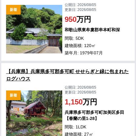
公開日:
2026/08/05
新着
更新日:
2026/08/05
950
万円
和歌山県東牟婁郡串本町和深
間取: 5DK
建物面積: 120㎡
築年月: 1979年07月
【兵庫県】兵庫県多可郡多可町 せせらぎと緑に包まれた
ログハウス
公開日:
2026/08/05
更新日:
2026/08/05
新着
1,150
万円
兵庫県多可郡多可町加美区多田
【春蘭の里1-28】
間取: 1LDK
建物面積: 27㎡