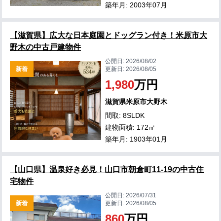
築年月: 2003年07月
【滋賀県】広大な日本庭園とドッグラン付き！米原市大
野木の中古戸建物件
公開日:
2026/08/02
新着
更新日:
2026/08/05
1,980
万円
滋賀県米原市大野木
間取: 8SLDK
建物面積: 172㎡
築年月: 1903年01月
【山口県】温泉好き必見！山口市朝倉町11-19の中古住
宅物件
公開日:
2026/07/31
新着
更新日:
2026/08/05
860
万円