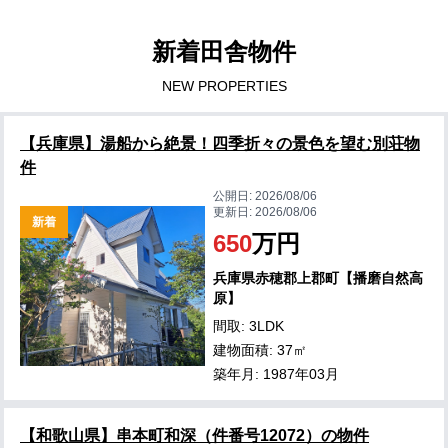
新着田舎物件
NEW PROPERTIES
【兵庫県】湯船から絶景！四季折々の景色を望む別荘物
件
公開日:
2026/08/06
更新日:
2026/08/06
新着
650
万円
兵庫県赤穂郡上郡町【播磨自然高
原】
間取: 3LDK
建物面積: 37㎡
築年月: 1987年03月
【和歌山県】串本町和深（件番号12072）の物件