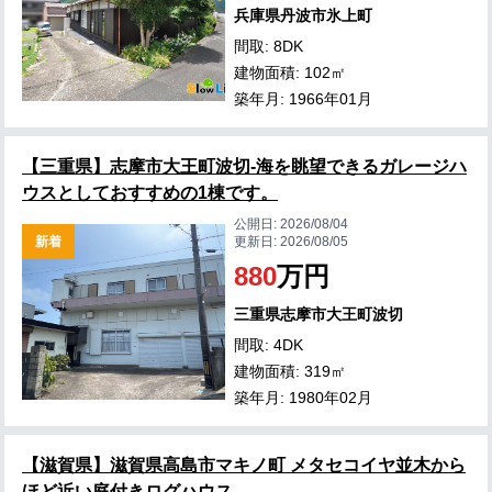
兵庫県丹波市氷上町
間取: 8DK
建物面積: 102㎡
築年月: 1966年01月
【三重県】志摩市大王町波切-海を眺望できるガレージハ
ウスとしておすすめの1棟です。
公開日:
2026/08/04
新着
更新日:
2026/08/05
880
万円
三重県志摩市大王町波切
間取: 4DK
建物面積: 319㎡
築年月: 1980年02月
【滋賀県】滋賀県高島市マキノ町 メタセコイヤ並木から
ほど近い庭付きログハウス