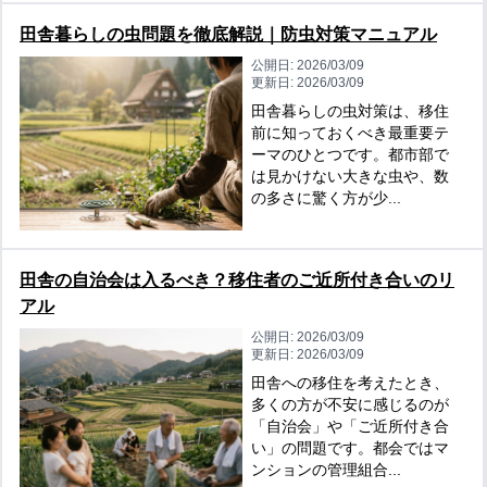
田舎暮らしの虫問題を徹底解説｜防虫対策マニュアル
公開日:
2026/03/09
更新日:
2026/03/09
田舎暮らしの虫対策は、移住
前に知っておくべき最重要テ
ーマのひとつです。都市部で
は見かけない大きな虫や、数
の多さに驚く方が少...
田舎の自治会は入るべき？移住者のご近所付き合いのリ
アル
公開日:
2026/03/09
更新日:
2026/03/09
田舎への移住を考えたとき、
多くの方が不安に感じるのが
「自治会」や「ご近所付き合
い」の問題です。都会ではマ
ンションの管理組合...