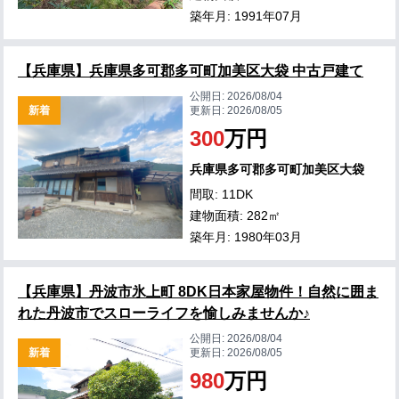
築年月: 1991年07月
【兵庫県】兵庫県多可郡多可町加美区大袋 中古戸建て
公開日:
2026/08/04
新着
更新日:
2026/08/05
300
万円
兵庫県多可郡多可町加美区大袋
間取: 11DK
建物面積: 282㎡
築年月: 1980年03月
【兵庫県】丹波市氷上町 8DK日本家屋物件！自然に囲ま
れた丹波市でスローライフを愉しみませんか♪
公開日:
2026/08/04
新着
更新日:
2026/08/05
980
万円