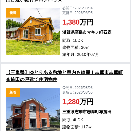
公開日:
2026/08/04
新着
更新日:
2026/08/05
1,380
万円
滋賀県高島市マキノ町石庭
間取: 1LDK
建物面積: 30㎡
築年月: 2010年07月
【三重県】ゆとりある敷地と室内も綺麗！志摩市志摩町
布施田の戸建て住宅物件
公開日:
2026/08/03
新着
更新日:
2026/08/05
1,280
万円
三重県志摩市志摩町布施田
間取: 4LDK
建物面積: 117㎡