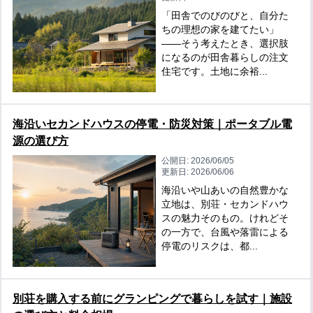
「田舎でのびのびと、自分た
ちの理想の家を建てたい」
——そう考えたとき、選択肢
になるのが田舎暮らしの注文
住宅です。土地に余裕...
海沿いセカンドハウスの停電・防災対策｜ポータブル電
源の選び方
公開日:
2026/06/05
更新日:
2026/06/06
海沿いや山あいの自然豊かな
立地は、別荘・セカンドハウ
スの魅力そのもの。けれどそ
の一方で、台風や落雷による
停電のリスクは、都...
別荘を購入する前にグランピングで暮らしを試す｜施設