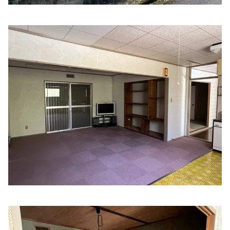
住所:
三重県津市丸之内２１−２０
マップで見る
たなか内科
住所:
三重県津市観音寺町４４６−７７
マップで見る
河村クリニック
住所:
三重県津市津興２９１１−２
マップで見る
飛鳥メディカルクリニック
住所:
三重県津市乙部５−３ フェニックスメディカルセンタ
ービル
マップで見る
カトウ内科
住所:
三重県津市新町３丁目５−１７
マップで見る
Mamãe no kensa de mama
住所:
三重県津市南新町１７−２２ 医療法人 同心会 遠山病院
マップで見る
三重大学医学部 附属病院事務部医療サービス課
住所:
三重県津市江戸橋２丁目
マップで見る
武内病院 北丸之内寮