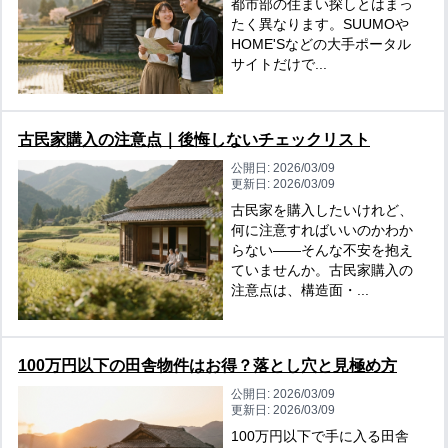
都市部の住まい探しとはまっ
たく異なります。SUUMOや
HOME'Sなどの大手ポータル
サイトだけで...
古民家購入の注意点｜後悔しないチェックリスト
公開日:
2026/03/09
更新日:
2026/03/09
古民家を購入したいけれど、
何に注意すればいいのかわか
らない――そんな不安を抱え
ていませんか。古民家購入の
注意点は、構造面・...
100万円以下の田舎物件はお得？落とし穴と見極め方
公開日:
2026/03/09
更新日:
2026/03/09
100万円以下で手に入る田舎