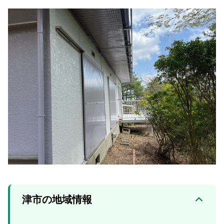
住所:
三重県津市乙部１６−２
マップで見る
イタミ内科・整形外科
住所:
三重県津市本町８−１６
マップで見る
津市の地域情報