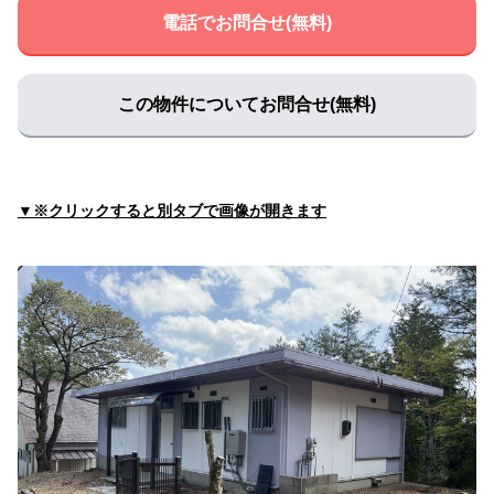
増井内科
電話でお問合せ(無料)
住所:
三重県津市長岡町８００−５０１
マップで見る
大西医院
住所:
三重県津市藤方２２６３−２ 大西医院
マップで見る
この物件についてお問合せ(無料)
山の手内科クリニック
住所:
三重県津市一身田上津部田３０８６−３
マップで見る
箕浦内科
▼※クリックすると別タブで画像が開きます
住所:
三重県津市広明町３４０ 箕浦内科
マップで見る
今中内科小児科医院
住所:
三重県津市栄町１丁目８３５
マップで見る
Tsu
住所:
三重県津市南新町１７−２２ 医療法人 同心会 遠山病院
マップで見る
おくだ内科クリニック
住所:
三重県津市上浜町５丁目５７
マップで見る
いのうえ心身クリニック