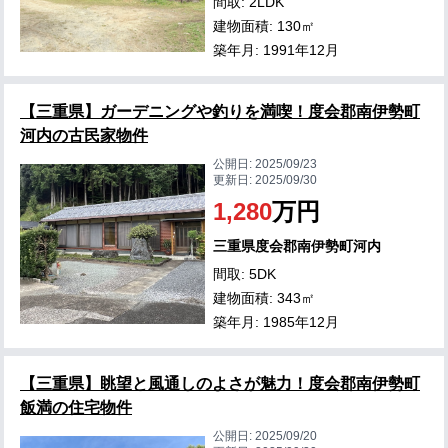
間取: 2LDK
建物面積: 130㎡
築年月: 1991年12月
【三重県】ガーデニングや釣りを満喫！度会郡南伊勢町
河内の古民家物件
公開日:
2025/09/23
更新日:
2025/09/30
1,280
万円
三重県度会郡南伊勢町河内
間取: 5DK
建物面積: 343㎡
築年月: 1985年12月
【三重県】眺望と風通しのよさが魅力！度会郡南伊勢町
飯満の住宅物件
公開日:
2025/09/20