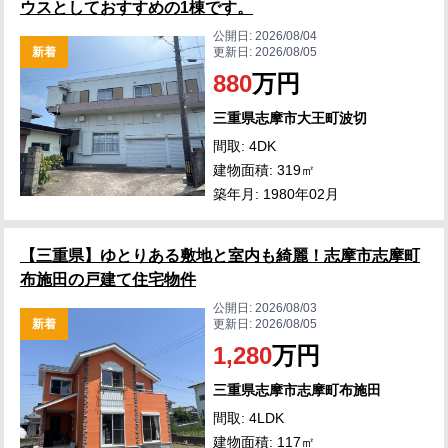
ウスとしておすすめの1棟です。
公開日:
2026/08/04
新着
更新日:
2026/08/05
880
万円
三重県志摩市大王町波切
間取: 4DK
建物面積: 319㎡
築年月: 1980年02月
【三重県】ゆとりある敷地と室内も綺麗！志摩市志摩町
布施田の戸建て住宅物件
公開日:
2026/08/03
新着
更新日:
2026/08/05
1,280
万円
三重県志摩市志摩町布施田
間取: 4LDK
建物面積: 117㎡