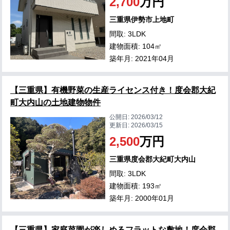
2,700
万円
三重県伊勢市上地町
間取: 3LDK
建物面積: 104㎡
築年月: 2021年04月
【三重県】有機野菜の生産ライセンス付き！度会郡大紀
町大内山の土地建物物件
公開日:
2026/03/12
更新日:
2026/03/15
2,500
万円
三重県度会郡大紀町大内山
間取: 3LDK
建物面積: 193㎡
築年月: 2000年01月
【三重県】家庭菜園が楽しめるフラットな敷地！度会郡