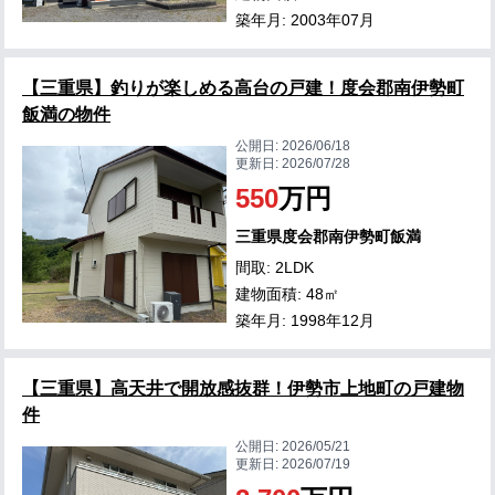
築年月: 2003年07月
【三重県】釣りが楽しめる高台の戸建！度会郡南伊勢町
飯満の物件
公開日:
2026/06/18
更新日:
2026/07/28
550
万円
三重県度会郡南伊勢町飯満
間取: 2LDK
建物面積: 48㎡
築年月: 1998年12月
【三重県】高天井で開放感抜群！伊勢市上地町の戸建物
件
公開日:
2026/05/21
更新日:
2026/07/19