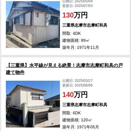
公開日:
2025/05/04
更新日:
2025/07/03
130
万円
三重県志摩市志摩町和具
間取: 4DK
建物面積: 89㎡
築年月: 1971年11月
【三重県】水平線が見える絶景！志摩市志摩町和具の戸
建て物件
公開日:
2025/03/27
更新日:
2025/06/06
140
万円
三重県志摩市志摩町和具
間取: 6DK
建物面積: 120㎡
築年月: 1971年05月