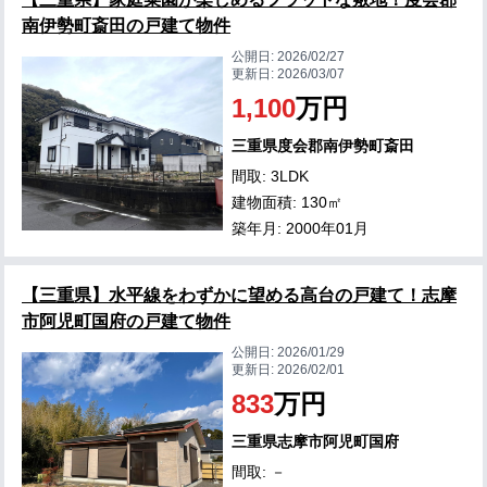
南伊勢町斎田の戸建て物件
公開日:
2026/02/27
更新日:
2026/03/07
1,100
万円
三重県度会郡南伊勢町斎田
間取: 3LDK
建物面積: 130㎡
築年月: 2000年01月
【三重県】水平線をわずかに望める高台の戸建て！志摩
市阿児町国府の戸建て物件
公開日:
2026/01/29
更新日:
2026/02/01
833
万円
三重県志摩市阿児町国府
間取: －