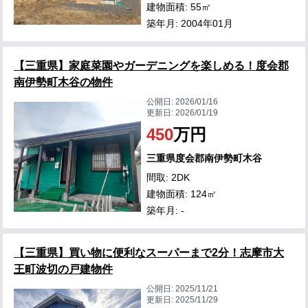
建物面積: 55㎡
築年月: 2004年01月
【三重県】家庭菜園やガーデニングを楽しめる！度会郡
南伊勢町木谷の物件
公開日:
2026/01/16
更新日:
2026/01/19
450
万円
三重県度会郡南伊勢町木谷
間取: 2DK
建物面積: 124㎡
築年月: -
【三重県】買い物に便利なスーパーまで2分！志摩市大
王町波切の戸建物件
公開日:
2025/11/21
更新日:
2025/11/29