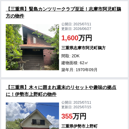
【三重県】賢島カンツリークラブ至近！志摩市阿児町鵜
方の物件
公開日:
2025/07/11
更新日:
2026/06/27
1,600
万円
三重県志摩市阿児町鵜方
間取: 2DK
建物面積: 62㎡
築年月: 1970年09月
【三重県】木々に囲まれ週末のリセットや趣味の拠点
に！伊勢市上野町の物件
公開日:
2025/07/11
更新日:
2025/07/15
355
万円
三重県伊勢市上野町