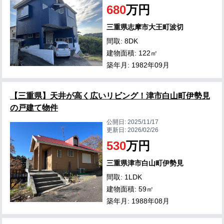
680
万円
三重県志摩市大王町波切
間取: 8DK
建物面積: 122㎡
築年月: 1982年09月
【三重県】天井が高く広いリビング！津市白山町伊勢見
の戸建て物件
公開日:
2025/11/17
更新日:
2026/02/26
530
万円
三重県津市白山町伊勢見
間取: 1LDK
建物面積: 59㎡
築年月: 1988年08月