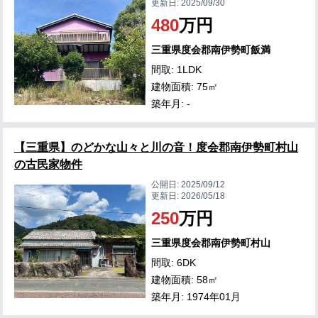
更新日:
2025/09/30
480
万円
三重県度会郡南伊勢町飯満
間取: 1LDK
建物面積: 75㎡
築年月: -
【三重県】のどかな山々と川の音！度会郡南伊勢町村山
の古民家物件
公開日:
2025/09/12
更新日:
2026/05/18
250
万円
三重県度会郡南伊勢町村山
間取: 6DK
建物面積: 58㎡
築年月: 1974年01月