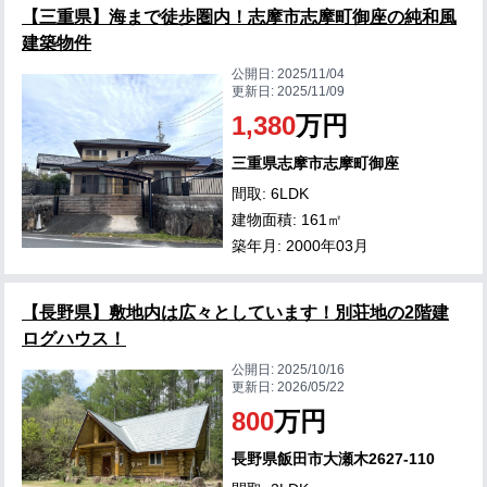
【三重県】海まで徒歩圏内！志摩市志摩町御座の純和風
建築物件
公開日:
2025/11/04
更新日:
2025/11/09
1,380
万円
三重県志摩市志摩町御座
間取: 6LDK
建物面積: 161㎡
築年月: 2000年03月
【長野県】敷地内は広々としています！別荘地の2階建
ログハウス！
公開日:
2025/10/16
更新日:
2026/05/22
800
万円
長野県飯田市大瀬木2627-110