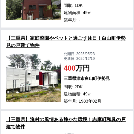
間取: 1DK
建物面積: 49㎡
築年月: -
【三重県】家庭菜園やペットと過ごす休日！白山町伊勢
見の戸建て物件
公開日:
2025/05/23
更新日:
2025/12/19
400
万円
三重県津市白山町伊勢見
間取: 2DK
建物面積: 49㎡
築年月: 1983年02月
【三重県】漁村の風情ある静かな環境！志摩町和具の戸
建て物件