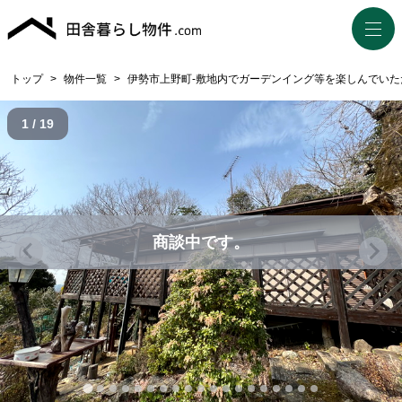
トップ
>
物件一覧
>
伊勢市上野町-敷地内でガーデンイング等を楽しんでいた
1 / 19
商談中です。