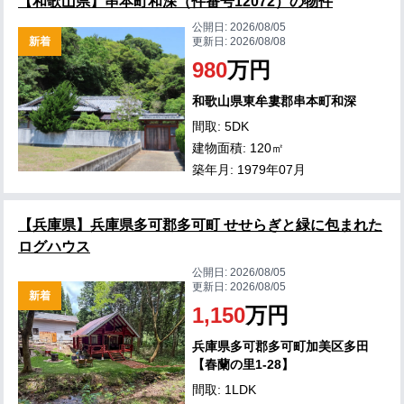
【和歌山県】串本町和深（件番号12072）の物件
公開日:
2026/08/05
新着
更新日:
2026/08/08
980
万円
和歌山県東牟婁郡串本町和深
間取: 5DK
建物面積: 120㎡
築年月: 1979年07月
【兵庫県】兵庫県多可郡多可町 せせらぎと緑に包まれた
ログハウス
公開日:
2026/08/05
更新日:
2026/08/05
新着
1,150
万円
兵庫県多可郡多可町加美区多田
【春蘭の里1-28】
間取: 1LDK