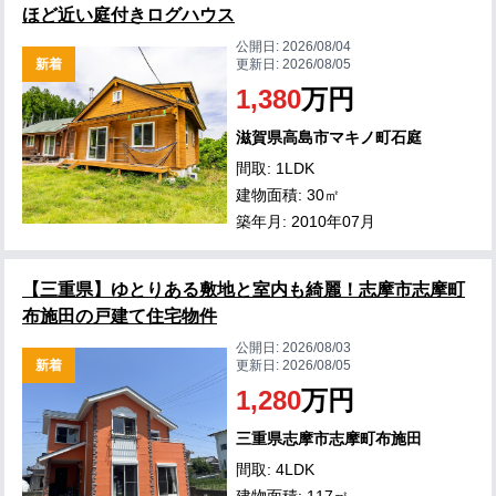
ほど近い庭付きログハウス
公開日:
2026/08/04
新着
更新日:
2026/08/05
1,380
万円
滋賀県高島市マキノ町石庭
間取: 1LDK
建物面積: 30㎡
築年月: 2010年07月
【三重県】ゆとりある敷地と室内も綺麗！志摩市志摩町
布施田の戸建て住宅物件
公開日:
2026/08/03
新着
更新日:
2026/08/05
1,280
万円
三重県志摩市志摩町布施田
間取: 4LDK