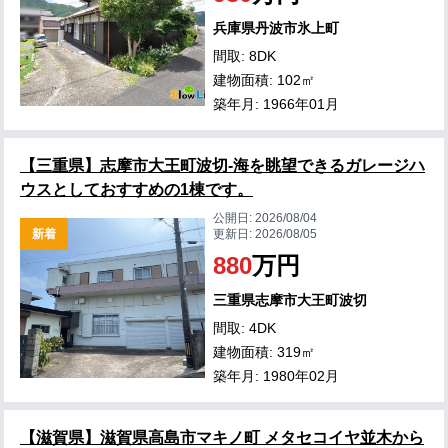
兵庫県丹波市氷上町
間取: 8DK
建物面積: 102㎡
築年月: 1966年01月
【三重県】志摩市大王町波切-海を眺望できるガレージハ
ウスとしておすすめの1棟です。
公開日:
2026/08/04
新着
更新日:
2026/08/05
880
万円
三重県志摩市大王町波切
間取: 4DK
建物面積: 319㎡
築年月: 1980年02月
【滋賀県】滋賀県高島市マキノ町 メタセコイヤ並木から