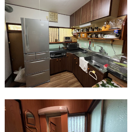
住所:
三重県伊勢市船江３丁目３−９
マップで見る
久保内科
住所:
三重県伊勢市一之木３丁目５−１３
マップで見る
ハートクリニック福井
住所:
三重県伊勢市御薗町長屋１９９７−１
マップで見る