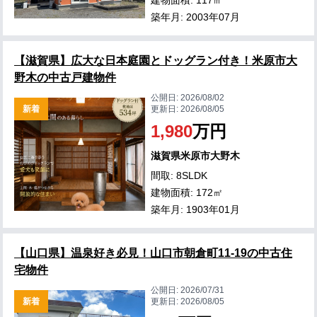
建物面積: 117㎡
築年月: 2003年07月
【滋賀県】広大な日本庭園とドッグラン付き！米原市大
野木の中古戸建物件
公開日:
2026/08/02
新着
更新日:
2026/08/05
1,980
万円
滋賀県米原市大野木
間取: 8SLDK
建物面積: 172㎡
築年月: 1903年01月
【山口県】温泉好き必見！山口市朝倉町11-19の中古住
宅物件
公開日:
2026/07/31
新着
更新日:
2026/08/05