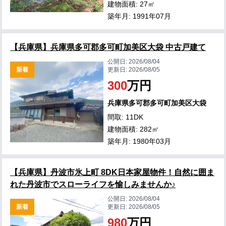
建物面積: 27㎡
築年月: 1991年07月
【兵庫県】兵庫県多可郡多可町加美区大袋 中古戸建て
公開日:
2026/08/04
新着
更新日:
2026/08/05
300
万円
兵庫県多可郡多可町加美区大袋
間取: 11DK
建物面積: 282㎡
築年月: 1980年03月
【兵庫県】丹波市氷上町 8DK日本家屋物件！自然に囲ま
れた丹波市でスローライフを愉しみませんか♪
公開日:
2026/08/04
新着
更新日:
2026/08/05
980
万円