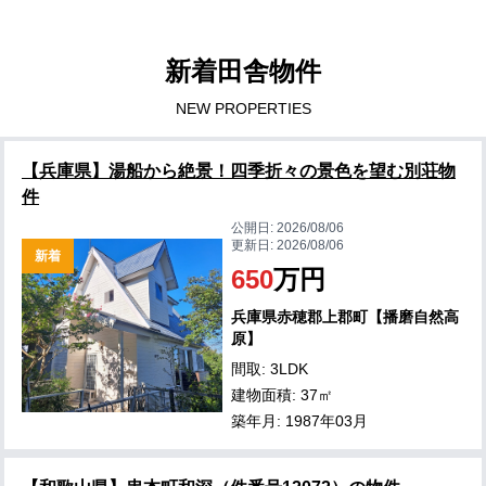
新着田舎物件
NEW PROPERTIES
【兵庫県】湯船から絶景！四季折々の景色を望む別荘物
件
公開日:
2026/08/06
更新日:
2026/08/06
新着
650
万円
兵庫県赤穂郡上郡町【播磨自然高
原】
間取: 3LDK
建物面積: 37㎡
築年月: 1987年03月