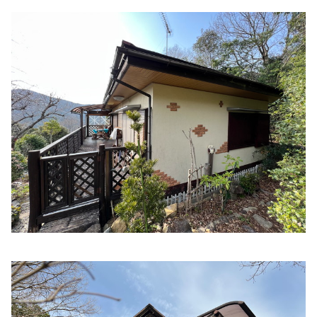
徳田ファミリークリニック
住所:
三重県伊勢市倭町１３２
マップで見る
はまぐち内科クリニック
住所:
三重県伊勢市上地町４２１０−３
マップで見る
なかにし整形外科
住所:
三重県伊勢市上地町４２１４−１
マップで見る
助産院エンジェルスマイルモモ
住所:
三重県伊勢市佐八町２０２２−１ （日曜・祝日定休
日、土曜は健診のみ。完全予約制）
マップで見る
いど胃腸科クリニック
住所:
三重県伊勢市一志町６−７
マップで見る
小野循環器科内科
住所:
三重県伊勢市御薗町長屋２１８１
マップで見る
網谷医院
住所:
三重県伊勢市八日市場町９−１２
マップで見る