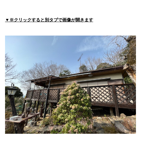
東谷医院
住所:
三重県伊勢市神久５丁目７−５６
マップで見る
▼※クリックすると別タブで画像が開きます
橋上医院
住所:
三重県伊勢市岩渕２丁目２−３
マップで見る
いせはまごうくらた内科
住所:
三重県伊勢市黒瀬町６９０−２
マップで見る
高見内科
住所:
三重県伊勢市岡本１丁目４−２８
マップで見る
西山クリニック
住所:
三重県伊勢市一之木２丁目１１−１８
マップで見る
伊勢民主診療所
住所:
三重県伊勢市浦口４丁目２−１３
マップで見る
河北内科
住所:
三重県伊勢市小木町７４６−１
マップで見る
富沢内科
住所:
三重県伊勢市１０
マップで見る