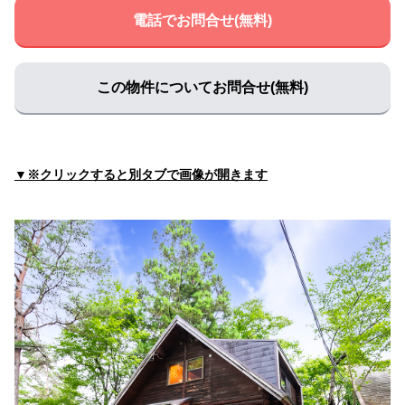
住所:
兵庫県姫路市飾磨区下野田２丁目５３３−３
マップで
電話でお問合せ(無料)
見る
国部医院
住所:
兵庫県姫路市車崎３丁目３−１３
マップで見る
この物件についてお問合せ(無料)
水田クリニック
住所:
兵庫県姫路市飾磨区細江６５０−１ 水田クリニック
マップで見る
▼※クリックすると別タブで画像が開きます
川崎医院
住所:
兵庫県姫路市北条口５丁目８１
マップで見る
独立行政法人国立病院機構 姫路医療センター
住所:
兵庫県姫路市本町６８
マップで見る
医療法人社団健裕会中谷病院
住所:
兵庫県姫路市飾磨区細江２５０１
マップで見る
三谷内科医院
住所:
兵庫県姫路市飾磨区今在家３丁目２６８
マップで見る
てらおクリニック