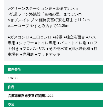
○グリーンステーション鹿ヶ壺まで3.5km
○坑道ラドン浴施設「富栖の里」まで3.5km
○セブン-イレブン 姫路安富町安志店まで11.2km
○エーコープ やすとみ店まで11.3km
●ガスコンロ ●二口コンロ ●給湯 ●独立洗面台 ●バス
専用 ●シャワー ●トイレ専用 ●バス・トイレ別 ●ロフ
ト付き ●プロパンガス ●その他水道 ●排水浄化槽 ●駐
車場有 ●専用庭 ●ウッドデッキ
物件番号
19238
住所
兵庫県姫路市安富町関関2-222
交通