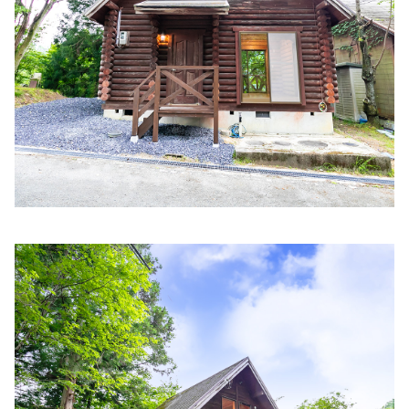
西庵医院
住所:
兵庫県姫路市紺屋町３７ 西庵医院
マップで見る
とのもとクリニック
住所:
兵庫県姫路市手柄158−１
マップで見る
西川内科医院
住所:
兵庫県姫路市南町５ モルティひめじ
マップで見る
小山内科・消化器内科・循環器内科医院
住所:
兵庫県姫路市北条口２丁目１５
マップで見る
上川ぺインクリニック
住所:
兵庫県姫路市本町２３９
マップで見る
中谷病院 総合健診室
住所:
兵庫県姫路市飾磨区細江
マップで見る
大島内科クリニック
住所:
兵庫県姫路市飾磨区構３丁目２３３
マップで見る
山陽内科クリニック
住所:
兵庫県姫路市飾磨区清水２丁目３１
マップで見る