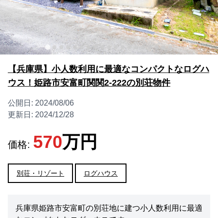
【兵庫県】小人数利用に最適なコンパクトなログハ
ウス！姫路市安富町関関2-222の別荘物件
公開日:
2024/08/06
更新日:
2024/12/28
570
万円
価格:
別荘・リゾート
ログハウス
兵庫県姫路市安富町の別荘地に建つ小人数利用に最適