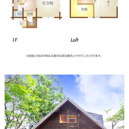
住所:
兵庫県姫路市神屋町３丁目264番地
マップで見る
木村病院
住所:
兵庫県姫路市南八代町５−３
マップで見る
空地内科院
住所:
兵庫県姫路市呉服町８
マップで見る
リコルスクリニック
住所:
兵庫県姫路市駅前町２７−１ リコルスビル２Ｆ
マップ
で見る
阿保クリニック
住所:
兵庫県姫路市東駅前町７５−１
マップで見る
ツカザキ病院
住所:
兵庫県姫路市網干区和久６８−１
マップで見る
八木外科
住所:
兵庫県姫路市網干区坂出２５７−８
マップで見る
高畑接骨院
住所:
兵庫県小松島市芝生町網干
マップで見る