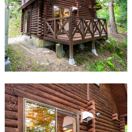
る
清水医院
住所:
兵庫県姫路市飾磨区天神９−９ 清水医院
マップで見る
小見山医院
住所:
兵庫県姫路市若菜町２丁目１８−２ 小宮山医院
マップ
で見る
河野医院
住所:
兵庫県姫路市岡田６０７−１
マップで見る
石川医院
住所:
兵庫県姫路市古二階町１３５ 石川医院
マップで見る
ナカムラ医院
住所:
兵庫県姫路市下寺町１１１ 優雅 III
マップで見る
相仁
住所:
兵庫県姫路市東雲町３丁目１３
マップで見る
野里ファミリークリニック
住所:
兵庫県姫路市野里１７６−６
マップで見る