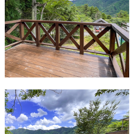
住所:
兵庫県姫路市博労町７７
マップで見る
松島クリニック
住所:
兵庫県姫路市岩端町
マップで見る
おがさ内科
住所:
兵庫県姫路市飾磨区加茂南８２４−１４
マップで見る
南駅前町 内科 胃腸内科 水野クリニック
住所:
兵庫県姫路市南駅前町５９
マップで見る
さわだ内科・呼吸器クリニック
住所:
兵庫県姫路市日出町３丁目３８−１
マップで見る
八家病院
住所:
兵庫県姫路市西今宿２丁目９−５０
マップで見る
医療法人藤森医療財団 小国病院
住所:
兵庫県姫路市南条２丁目２３
マップで見る
やはた歯科
住所:
兵庫県姫路市勝原区大谷８−１
マップで見る