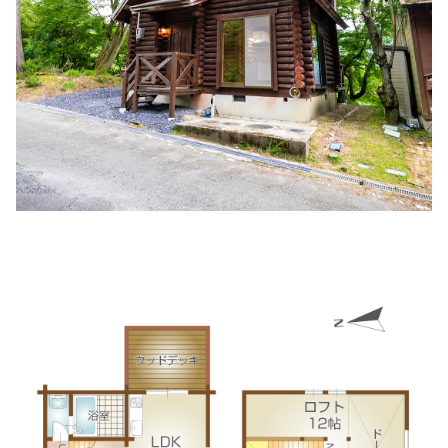
住所:
兵庫県姫路市飾磨区構２丁目２０２ てらおクリニック
マップで見る
白枝医院
住所:
兵庫県姫路市白銀町３５
マップで見る
仁恵病院
住所:
兵庫県姫路市野里２７５
マップで見る
姫路医療生活協同組合 ヘルスコープあぼし診療所
住所:
兵庫県姫路市網干区和久２−２
マップで見る
藤田クリニック
住所:
兵庫県姫路市東今宿４丁目１−１０
マップで見る
光寿会クリニック
住所:
兵庫県姫路市北条１丁目３８５ 光寿会クリニック
マ
ップで見る
姫路中央病院付属クリニックＰＥＴ画像センター
住所:
兵庫県姫路市飾磨区三宅２丁目３６
マップで見る
兵庫県立はりま姫路総合医療センター