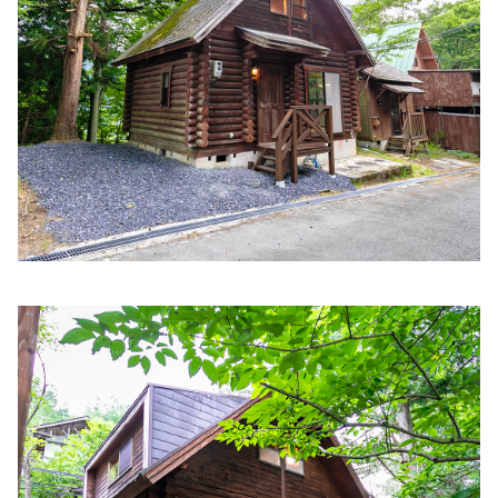
かいほつ内科クリニック
住所:
兵庫県姫路市白銀町36番地1 中ノ門シャポービル 2階
マップで見る
深津内科診療所
住所:
兵庫県姫路市飾磨区中島７
マップで見る
奥新クリニック
住所:
兵庫県姫路市東今宿３丁目６−３９
マップで見る
網干駅前味木クリニック
住所:
兵庫県姫路市網干区和久４６２−５
マップで見る
泉内科医院
住所:
兵庫県姫路市飾磨区妻鹿９２０ 泉内科
マップで見る
金澤医院
住所:
兵庫県姫路市飾磨区構４丁目１２３１−２７ 金澤医院
マップで見る
白井医院
住所:
兵庫県姫路市東雲町２丁目２−１ 白井医院
マップで見