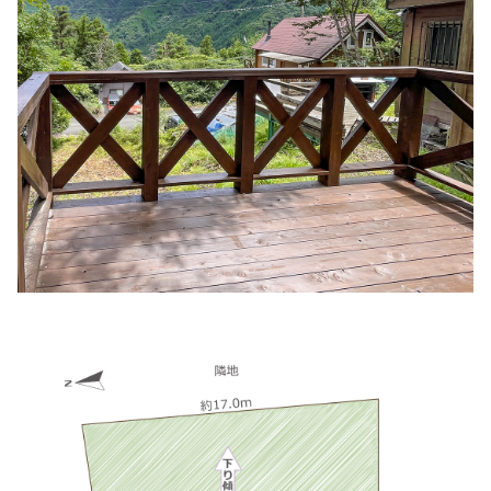
板垣歯科クリニック
住所:
兵庫県姫路市余部区上余部２２８−４
マップで見る
AGAスキンクリニック姫路院
住所:
兵庫県姫路市駅前町２３２ しらさぎ駅前ビル 5F
マッ
プで見る
村上歯科
住所:
兵庫県姫路市南今宿５−６
マップで見る
東ひめじ腎泌尿器科クリニック
住所:
兵庫県姫路市日出町３丁目３８−１
マップで見る