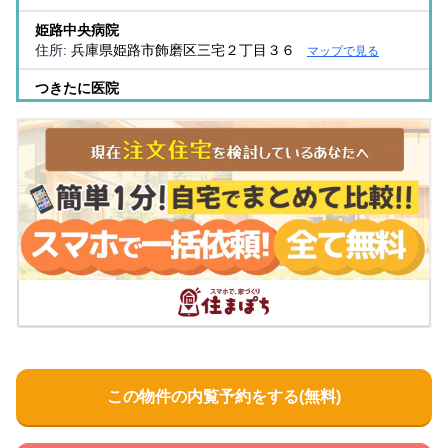
姫路中央病院
住所:
兵庫県姫路市飾磨区三宅２丁目３６
マップで見る
つきたに医院
住所:
兵庫県姫路市久保町１２３
マップで見る
松浦病院
住所:
兵庫県姫路市城東町京口台１
マップで見る
辰巳内科医院
住所:
兵庫県姫路市飯田３丁目９７
マップで見る
城南病院
住所:
兵庫県姫路市本町２３１
マップで見る
空地医院
住所:
兵庫県姫路市十二所前町７２ 空地医院
マップで見る
寺西医院
この物件の内覧予約をする(無料)
住所:
兵庫県姫路市飾磨区清水１０８
マップで見る
神野病院