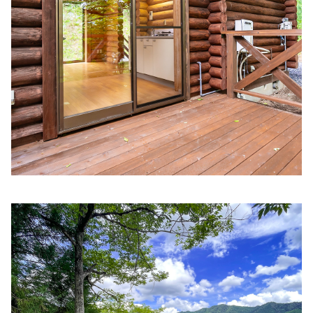
藤戸内科
住所:
兵庫県姫路市飾磨区恵美酒２１３−７
マップで見る
森田内科・循環器科
住所:
兵庫県姫路市余部区上余部７５８−１
マップで見る
きむら内科クリニック
住所:
兵庫県姫路市飾磨区上野田６丁目３−１
マップで見る
三和内科医院
住所:
兵庫県姫路市東延末５丁目８６
マップで見る
なかむら内科クリニック
住所:
兵庫県姫路市南今宿３−１
マップで見る
姫路市の内科 もりたファミリークリニック
住所:
兵庫県姫路市北条宮の町２２１
マップで見る
にしあんクリニック内科外科
住所:
兵庫県姫路市亀井町１６
マップで見る
井上内科医院