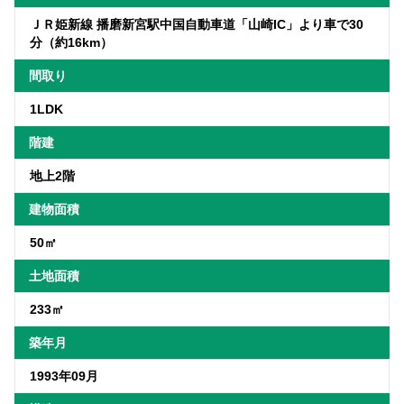
ＪＲ姫新線 播磨新宮駅中国自動車道「山崎IC」より車で30
分（約16km）
間取り
1LDK
階建
地上2階
建物面積
50㎡
土地面積
233㎡
築年月
1993年09月