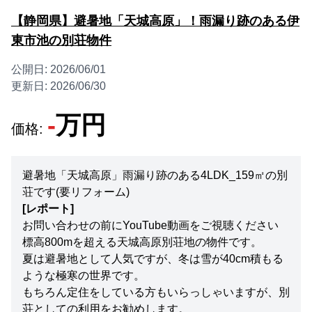
【静岡県】避暑地「天城高原」！雨漏り跡のある伊
東市池の別荘物件
公開日:
2026/06/01
更新日:
2026/06/30
-
万円
価格:
避暑地「天城高原」雨漏り跡のある4LDK_159㎡の別
荘です(要リフォーム)
[レポート]
お問い合わせの前にYouTube動画をご視聴ください
標高800mを超える天城高原別荘地の物件です。
夏は避暑地として人気ですが、冬は雪が40cm積もる
ような極寒の世界です。
もちろん定住をしている方もいらっしゃいますが、別
荘としての利用をお勧めします。