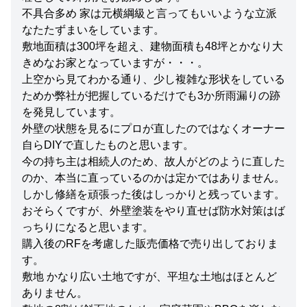
不具合多め 家は元横綱級と言ってもいいような立派
なたたずまいをしています。
敷地面積は300坪を超え、建物面積も48坪とかなり大
きめなお家となっていますが・・・。
上空から見てわかる通り、少し複雑な形状をしている
ためか弊社が把握しているだけでも3か所雨漏りの跡
を発見しています。
外壁の状態を見るにプロが直したのではなくオーナー
自らDIYで直したものと思います。
今の持ち主は相続人のため、故人がどのように直した
のか、本当に直っているのかは定かではありません。
しかし修繕を頑張った後はしっかりと残っています。
おそらくですが、外壁塗装をやり直せば防水対策はば
っちりになると思います。
購入後のRFを考慮した販売価格で売り出しておりま
す。
敷地 かなり広い土地ですが、平坦な土地はほとんど
ありません。