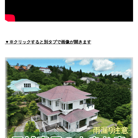
高野医院
住所:
静岡県伊東市荻３９８−３１
マップで見る
（社）伊東市医師会
住所:
静岡県伊東市大原１丁目６−２０
マップで見る
▼※クリックすると別タブで画像が開きます
伊東市 保健福祉部 地域医療課
住所:
静岡県伊東市大原２丁目１−１
マップで見る
たちばなメディカルクリニック 広野院
住所:
静岡県伊東市広野１丁目３−２６ MCビル １Ｆ
マップ
で見る
長谷川胃腸科内科医院
住所:
静岡県伊東市桜木町１丁目３−１６
マップで見る
中田クリニック
住所:
静岡県伊東市玖須美元和田７１６−５８
マップで見る
大川胃腸科外科
住所:
静岡県伊東市南町２丁目１−１１
マップで見る