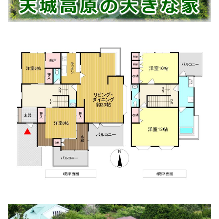
小西医院
住所:
静岡県伊東市玖須美元和田７１６−６２９
マップで見
る
阿部脳神経外科医院
住所:
静岡県伊東市玖須美元和田７２７−１２８
マップで見
る
佐藤産婦人科医院
住所:
静岡県伊東市松原湯端町３−１８
マップで見る
松尾耳鼻咽喉科
住所:
静岡県伊東市広野１丁目３−２６
マップで見る
グレースホームケアクリニック 伊東
住所:
静岡県伊東市広野１丁目３−２６ MCビル2階 MCビル
マップで見る
みどり歯科クリニック
住所:
静岡県伊東市川奈1230ｰ19 駅前ビル東館２Ｆ
マップ
で見る
伊東動物愛護病院