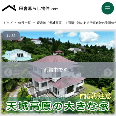
トップ
>
物件一覧
>
避暑地「天城高原」！雨漏り跡のある伊東市池の別荘物
1 / 32
商談中です。