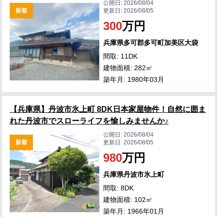
公開日:
2026/08/04
新着
更新日:
2026/08/05
300
万円
兵庫県多可郡多可町加美区大袋
間取: 11DK
建物面積: 282㎡
築年月: 1980年03月
【兵庫県】丹波市氷上町 8DK日本家屋物件！自然に囲ま
れた丹波市でスローライフを愉しみませんか♪
公開日:
2026/08/04
新着
更新日:
2026/08/05
980
万円
兵庫県丹波市氷上町
間取: 8DK
建物面積: 102㎡
築年月: 1966年01月