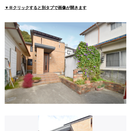
▼※クリックすると別タブで画像が開きます
黒田医院
住所:
兵庫県赤穂市元沖町５１
マップで見る
梶原外科
住所:
兵庫県赤穂市さつき町３５−２
マップで見る
岩谷内科
住所:
兵庫県赤穂市尾崎３１４３−５４
マップで見る
松本クリニック
住所:
兵庫県赤穂市中広１０５７
マップで見る
赤穂中央病院 検診センター
住所:
兵庫県赤穂市惣門町５２−６
マップで見る
正木医院
住所:
兵庫県赤穂市古浜町１７４
マップで見る
渡辺内科小児科医院
住所:
兵庫県赤穂市大町１１−５
マップで見る
藤野内科クリニック