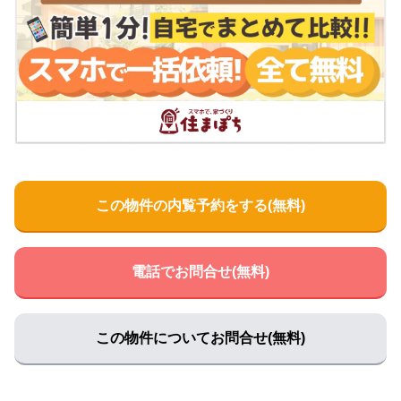
宮崎クリニック
住所:
兵庫県赤穂市黒崎町８６
マップで見る
きむクリニック
住所:
兵庫県赤穂市板屋町３７８
マップで見る
イオン診療所
住所:
兵庫県赤穂市中広５５−３
マップで見る
中村内科医院
住所:
兵庫県赤穂市加里屋２１６４−３４
マップで見る
この物件の内覧予約をする(無料)
三木内科
住所:
兵庫県赤穂市加里屋４２−１３
マップで見る
電話でお問合せ(無料)
堀クリニック
住所:
兵庫県赤穂市加里屋２９０−１０
マップで見る
シオヤ外科胃腸科医院
この物件についてお問合せ(無料)
住所:
兵庫県赤穂市新田５６−１
マップで見る
おばた内科・糖尿病クリニック
住所:
兵庫県赤穂市さつき町１２−８
マップで見る