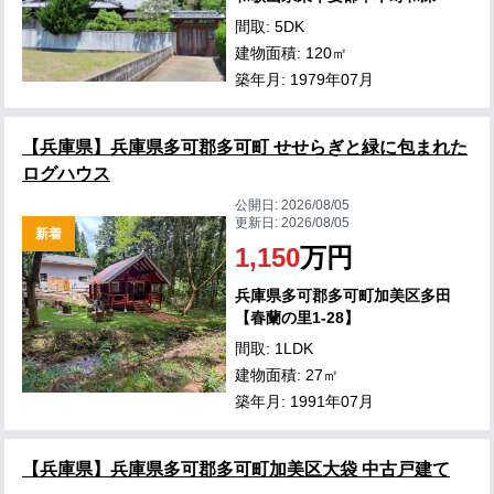
間取: 5DK
建物面積: 120㎡
築年月: 1979年07月
【兵庫県】兵庫県多可郡多可町 せせらぎと緑に包まれた
ログハウス
公開日:
2026/08/05
更新日:
2026/08/05
新着
1,150
万円
兵庫県多可郡多可町加美区多田
【春蘭の里1-28】
間取: 1LDK
建物面積: 27㎡
築年月: 1991年07月
【兵庫県】兵庫県多可郡多可町加美区大袋 中古戸建て