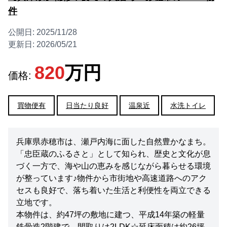
件
公開日:
2025/11/28
更新日:
2026/05/21
820
万円
価格:
買物便有
日当たり良好
温泉近
水洗トイレ
兵庫県赤穂市は、瀬戸内海に面した自然豊かなまち。
「忠臣蔵のふるさと」として知られ、歴史と文化が息
づく一方で、海や山の恵みを感じながら暮らせる環境
が整っています♪物件から市街地や高速道路へのアク
セスも良好で、落ち着いた生活と利便性を両立できる
立地です。
本物件は、約47坪の敷地に建つ、平成14年築の軽量
鉄骨造2階建で、間取りは2LDK☆延床面積は約26坪