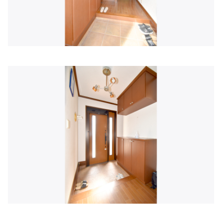
福田レディースクリニック
住所:
兵庫県赤穂市加里屋３０−９
マップで見る
赤穂市訪問看護ステーション
住所:
兵庫県赤穂市加里屋３２８９−１ 赤穂市民病院研修医
宿舎
マップで見る
てんわかかりつけ医院
住所:
兵庫県赤穂市鷏和９５−３４
マップで見る