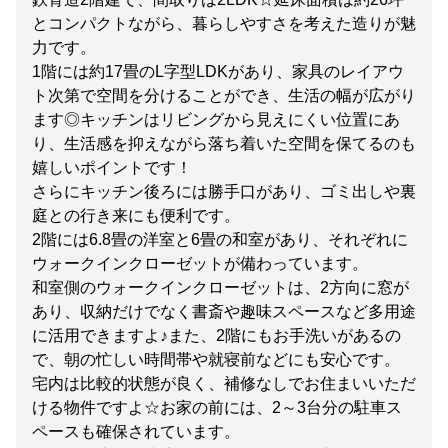
とコンパクトながら、暮らしやすさを考えた造りが魅
力です。
1階には約17畳のL字型LDKがあり、家具のレイアウ
ト次第で空間を分けることができ、生活の幅が広がり
ます◎キッチンはリビングから見えにくい位置にあ
り、生活感を抑えながら落ち着いた空間を保てるのも
嬉しいポイントです！
さらにキッチン後ろには勝手口があり、ゴミ出しや裏
庭との行き来にも便利です。
2階には6.8畳の洋室と6畳の和室があり、それぞれに
ウォークインクローゼットが備わっています。
和室側のウォークインクローゼットは、2方向に窓が
あり、収納だけでなく書斎や趣味スペースなど多用途
に活用できますよ♪また、2階にもお手洗いがあるの
で、朝の忙しい時間帯や就寝前などにも安心です。
宅内は比較的状態が良く、補修なしでお住まいいただ
ける物件ですよ☆お家の前には、2～3台分の駐車ス
ペースも確保されています。