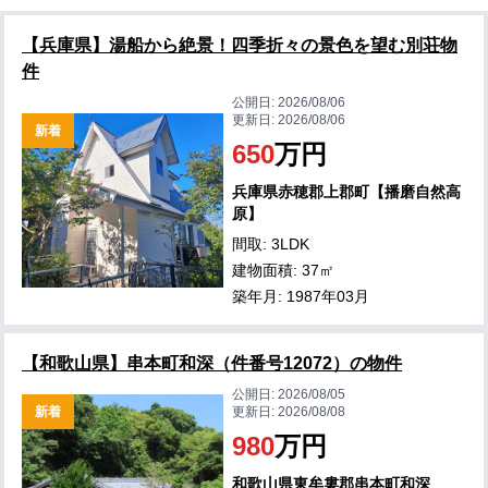
【兵庫県】湯船から絶景！四季折々の景色を望む別荘物
件
公開日:
2026/08/06
更新日:
2026/08/06
新着
650
万円
兵庫県赤穂郡上郡町【播磨自然高
原】
間取: 3LDK
建物面積: 37㎡
築年月: 1987年03月
【和歌山県】串本町和深（件番号12072）の物件
公開日:
2026/08/05
新着
更新日:
2026/08/08
980
万円
和歌山県東牟婁郡串本町和深