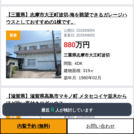
【三重県】志摩市大王町波切-海を眺望できるガレージハ
ウスとしておすすめの1棟です。
公開日:
2026/08/04
新着
更新日:
2026/08/05
880
万円
三重県志摩市大王町波切
間取: 4DK
建物面積: 319㎡
築年月: 1980年02月
【滋賀県】滋賀県高島市マキノ町 メタセコイヤ並木から
ほど近い庭付きログハウス
6
最近
人が検討しています
公開日:
2026/08/04
新着
更新日:
2026/08/05
1,380
万円
内覧予約 (無料)
お問い合わせ