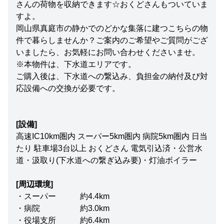
さんの荷物を収納できます☆おくどさんもついていま
すよ。
岡山県真庭市の静かでのどかな集落に建つこちらの物
件で暮らしませんか？ご案内のご希望やご質問がござ
いましたら、お気軽にお問い合わせくださいませ。
※本物件は、下水道エリアです。
ご購入後は、下水道への繋込み、負担金の納付及び対
応設備への交換が必要です。
[設備]
高速IC10km圏内 スーパー5km圏内 病院5km圏内 日当
たり 駐車場3台以上 おくどさん 電気引込済・公営水
道・汲取り(下水道への繋ぎ込み要)・灯油ボイラー
[周辺環境]
・スーパー 約4.4km
・病院 約3.0km
・役場支所 約6.4km