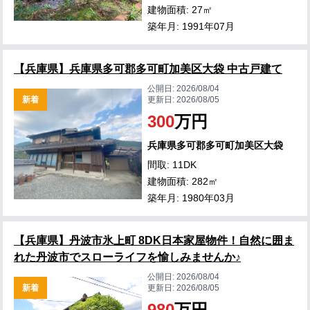
建物面積: 27㎡
築年月: 1991年07月
【兵庫県】兵庫県多可郡多可町加美区大袋 中古戸建て
公開日:
2026/08/04
新着
更新日:
2026/08/05
300
万円
兵庫県多可郡多可町加美区大袋
間取: 11DK
建物面積: 282㎡
築年月: 1980年03月
【兵庫県】丹波市氷上町 8DK日本家屋物件！自然に囲ま
れた丹波市でスローライフを愉しみませんか♪
公開日:
2026/08/04
新着
更新日:
2026/08/05
980
万円