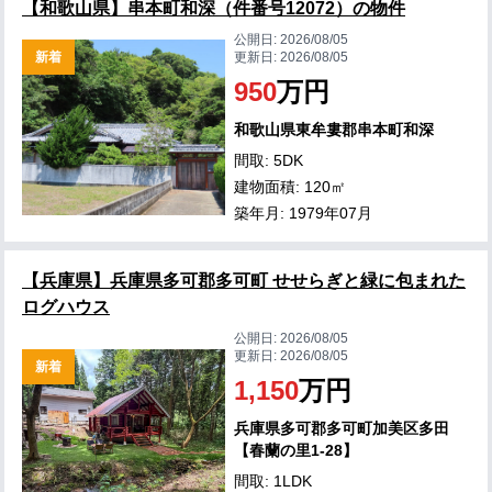
【和歌山県】串本町和深（件番号12072）の物件
公開日:
2026/08/05
新着
更新日:
2026/08/05
950
万円
和歌山県東牟婁郡串本町和深
間取: 5DK
建物面積: 120㎡
築年月: 1979年07月
【兵庫県】兵庫県多可郡多可町 せせらぎと緑に包まれた
ログハウス
公開日:
2026/08/05
更新日:
2026/08/05
新着
1,150
万円
兵庫県多可郡多可町加美区多田
【春蘭の里1-28】
間取: 1LDK