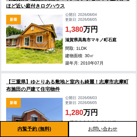
ほど近い庭付きログハウス
公開日:
2026/08/04
新着
更新日:
2026/08/05
1,380
万円
滋賀県高島市マキノ町石庭
間取: 1LDK
建物面積: 30㎡
築年月: 2010年07月
【三重県】ゆとりある敷地と室内も綺麗！志摩市志摩町
布施田の戸建て住宅物件
公開日:
2026/08/03
新着
更新日:
2026/08/05
1,280
万円
三重県志摩市志摩町布施田
内覧予約 (無料)
お問い合わせ
間取: 4LDK