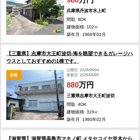
兵庫県丹波市氷上町
間取: 8DK
建物面積: 102㎡
築年月: 1966年01月
【三重県】志摩市大王町波切-海を眺望できるガレージハ
ウスとしておすすめの1棟です。
公開日:
2026/08/04
新着
更新日:
2026/08/05
880
万円
三重県志摩市大王町波切
間取: 4DK
建物面積: 319㎡
築年月: 1980年02月
【滋賀県】滋賀県高島市マキノ町 メタセコイヤ並木から