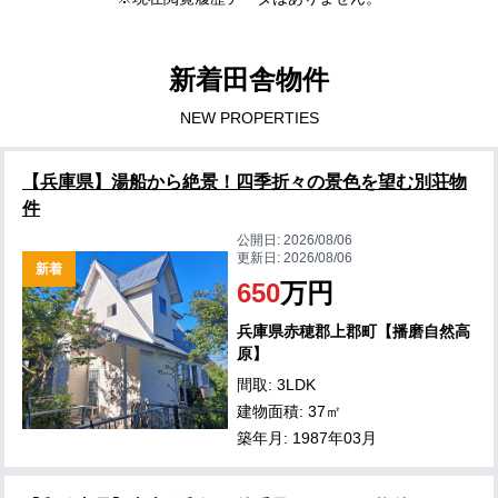
新着田舎物件
NEW PROPERTIES
【兵庫県】湯船から絶景！四季折々の景色を望む別荘物
件
公開日:
2026/08/06
更新日:
2026/08/06
新着
650
万円
兵庫県赤穂郡上郡町【播磨自然高
原】
間取: 3LDK
建物面積: 37㎡
築年月: 1987年03月