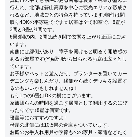
真庭市の中でも物件のある南部は農業・林業が盛んに
行われ、北部は蒜山高原を中心に観光エリアが形成さ
れるなど、地域ごとの特色を持っています♪物件は間
取り4DKの平家建てです☆居室は全て和室で、6畳が
3間と8畳が1間です。
6畳3間の内、2間は続き間で玄関を上がり正面にござ
います。
南側には縁側があり、障子を開けると明るく開放感の
あるお部屋です(^^)/縁側から出られるお庭は広々とし
ています。
お子様やペットと遊んだり、プランターを置いてガー
デニングを楽しんだり、縁側から続くデッキを設置す
るのもいいかもしれませんね！
もう1つの6畳はDKの横にございます。
家族団らんの時間を過ごす居間として利用するのにぴ
ったりです♪8畳は個室です。
寝室等におすすめですよ！
母屋の北側には10.5畳の倉庫もついています。
お庭のお手入れ用具や季節ものの家具・家電などたく