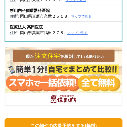
杉山内科循環器科医院
住所:
岡山県真庭市久世２５１８
マップで見る
医療法人 高田医院
住所:
岡山県真庭市福田２７８
マップで見る
みんなのクリニック
住所:
岡山県真庭市惣１９５−５
マップで見る
三村医院
住所:
岡山県真庭市久世２８５１
マップで見る
まにわ整形外科クリニック
住所:
岡山県真庭市目木１８８５−１
マップで見る
はら内科クリニック
住所:
岡山県真庭市久世２３９９−１
マップで見る
この物件の内覧予約をする(無料)