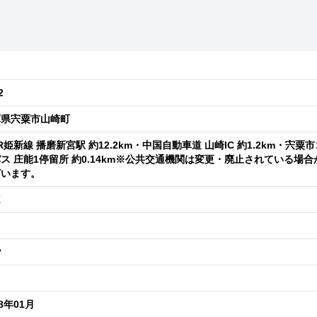
2
庫県宍粟市山崎町
R姫新線 播磨新宮駅 約12.2km・中国自動車道 山崎IC 約1.2km・宍粟市
ス 庄能1停留所 約0.14km※公共交通機関は変更・廃止されている場合
ざいます。
K
㎡
68年01月