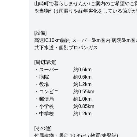
山崎町で暮らしませんか♪ご案内のご希望やご
※当物件は雨漏りや経年劣化をしている箇所が
[設備]
高速IC10km圏内 スーパー5km圏内 病院5k
共下水道・個別プロパンガス
[周辺環境]
・スーパー 約0.6km
・病院 約0.6km
・役場 約1.2km
・コンビニ 約0.55km
・郵便局 約1.0km
・小学校 約0.85km
・中学校 約1.2km
[その他]
付属建物：居宅 10.85㎡ / 物置(未登記)