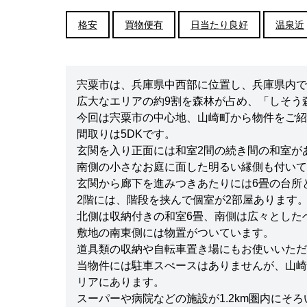
格安
買物便有
日当たり良好
温泉近
宍粟市は、兵庫県中西部に位置し、兵庫県内で
広大なエリアの約9割を森林が占め、「しそう
今回は宍粟市の中心地、山崎町から物件をご紹
間取りは5DKです。
玄関を入り正面には和室2間の続き間の和室が
南側の小さなお庭に面した明るい縁側も付いて
玄関から廊下を進みつきあたりには6畳の台所と
2階には、階段を挟んで個室が2部屋あります
北側は収納付きの和室6畳、南側は広々とした
敷地の南東側には物置がついています。
道具類の収納や自転車置き場にもお使いいただ
当物件には駐車スぺースはありませんが、山崎
リアにあります。
スーパーや病院などの施設が1.2km圏内にそ