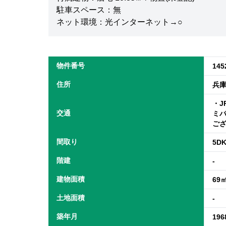
駐車スペース：無
ネット環境：光インターネット→○
物件番号
145
住所
兵
・J
交通
ミバ
ご
間取り
5D
階建
-
建物面積
69
土地面積
-
築年月
19