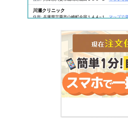
川瀬クリニック
住所:
兵庫県宍粟市山崎町今宿１４４−１
マップで
いなもち医院 すこやかケアプランセンター
住所:
兵庫県宍粟市山崎町船元７９−１
マップで見
宍粟市夜間応急診療所
住所:
兵庫県宍粟市山崎町今宿５−１５
マップで見
咲クリニック
住所:
兵庫県宍粟市山崎町中井7−４ 咲ランド ２F
マ
藤多内科・皮ふ科
住所:
兵庫県宍粟市山崎町青木３３６−１
マップで
さくらメンタルクリニック
住所:
兵庫県赤穂市御崎
マップで見る
正栄会
住所:
兵庫県宍粟市山崎町東下野２８９−６４
マッ