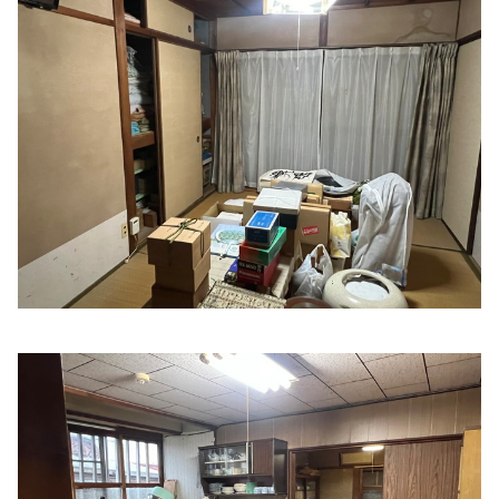
久保内科
住所:
三重県伊勢市一之木３丁目５−１３
マップで見る
ハートクリニック福井
住所:
三重県伊勢市御薗町長屋１９９７−１
マップで見る