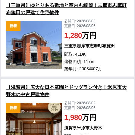
【三重県】ゆとりある敷地と室内も綺麗！志摩市志摩町
布施田の戸建て住宅物件
公開日:
2026/08/03
新着
更新日:
2026/08/05
1,280
万円
三重県志摩市志摩町布施田
間取: 4LDK
建物面積: 117㎡
築年月: 2003年07月
【滋賀県】広大な日本庭園とドッグラン付き！米原市大
野木の中古戸建物件
公開日:
2026/08/02
新着
更新日:
2026/08/05
1,980
万円
滋賀県米原市大野木