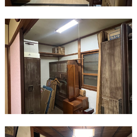
松葉内科
住所:
三重県伊勢市本町５−１３
マップで見る
いせ山川クリニック
住所:
三重県伊勢市小木町５５７
マップで見る
おざき内科クリニック
住所:
三重県伊勢市御薗町高向６８６−２７
マップで見る
ほりぐち内科ハートクリニック
住所:
三重県伊勢市小俣町元町４９６
マップで見る
林耳鼻咽喉科クリニック
住所:
三重県伊勢市楠部町２０２−３０
マップで見る
おおやまだクリニック
住所:
三重県伊勢市神久２丁目１−１５
マップで見る
寺村内科クリニック
住所:
三重県伊勢市中之町７２−１
マップで見る
ながや内科クリニック
住所:
三重県伊勢市船江３丁目３−９
マップで見る