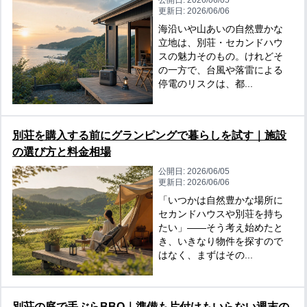
公開日:
2026/06/05
更新日:
2026/06/06
海沿いや山あいの自然豊かな
立地は、別荘・セカンドハウ
スの魅力そのもの。けれどそ
の一方で、台風や落雷による
停電のリスクは、都...
別荘を購入する前にグランピングで暮らしを試す｜施設
の選び方と料金相場
公開日:
2026/06/05
更新日:
2026/06/06
「いつかは自然豊かな場所に
セカンドハウスや別荘を持ち
たい」——そう考え始めたと
き、いきなり物件を探すので
はなく、まずはその...
別荘の庭で手ぶらBBQ｜準備も片付けもいらない週末の