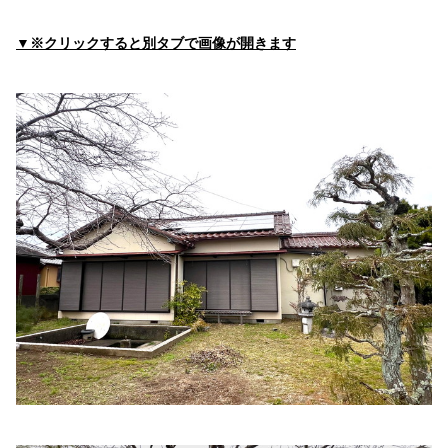
住所:
三重県伊勢市神久５丁目７−５６
マップで見る
▼※クリックすると別タブで画像が開きます
橋上医院
住所:
三重県伊勢市岩渕２丁目２−３
マップで見る
いせはまごうくらた内科
住所:
三重県伊勢市黒瀬町６９０−２
マップで見る
高見内科
住所:
三重県伊勢市岡本１丁目４−２８
マップで見る
西山クリニック
住所:
三重県伊勢市一之木２丁目１１−１８
マップで見る
伊勢民主診療所
住所:
三重県伊勢市浦口４丁目２−１３
マップで見る
河北内科
住所:
三重県伊勢市小木町７４６−１
マップで見る
富沢内科
住所:
三重県伊勢市１０
マップで見る