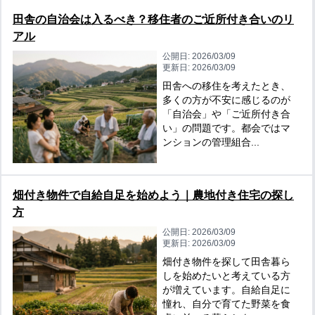
田舎の自治会は入るべき？移住者のご近所付き合いのリ
アル
公開日:
2026/03/09
更新日:
2026/03/09
田舎への移住を考えたとき、
多くの方が不安に感じるのが
「自治会」や「ご近所付き合
い」の問題です。都会ではマ
ンションの管理組合...
畑付き物件で自給自足を始めよう｜農地付き住宅の探し
方
公開日:
2026/03/09
更新日:
2026/03/09
畑付き物件を探して田舎暮ら
しを始めたいと考えている方
が増えています。自給自足に
憧れ、自分で育てた野菜を食