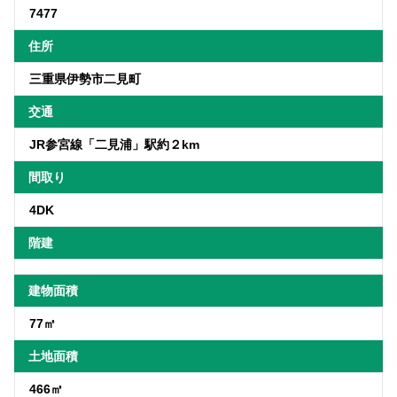
7477
住所
三重県伊勢市二見町
交通
JR参宮線「二見浦」駅約２km
間取り
4DK
階建
建物面積
77㎡
土地面積
466㎡