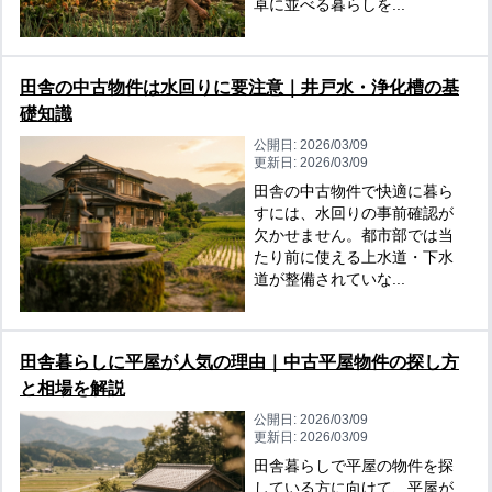
卓に並べる暮らしを...
田舎の中古物件は水回りに要注意｜井戸水・浄化槽の基
礎知識
公開日:
2026/03/09
更新日:
2026/03/09
田舎の中古物件で快適に暮ら
すには、水回りの事前確認が
欠かせません。都市部では当
たり前に使える上水道・下水
道が整備されていな...
田舎暮らしに平屋が人気の理由｜中古平屋物件の探し方
と相場を解説
公開日:
2026/03/09
更新日:
2026/03/09
田舎暮らしで平屋の物件を探
している方に向けて、平屋が