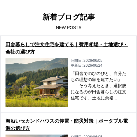
新着ブログ記事
NEW POSTS
田舎暮らしで注文住宅を建てる｜費用相場・土地選び・
会社の選び方
公開日:
2026/06/05
更新日:
2026/06/24
「田舎でのびのびと、自分た
ちの理想の家を建てたい」
——そう考えたとき、選択肢
になるのが田舎暮らしの注文
住宅です。土地に余裕...
海沿いセカンドハウスの停電・防災対策｜ポータブル電
源の選び方