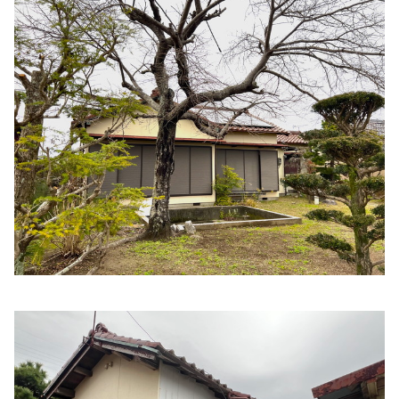
徳田ファミリークリニック
住所:
三重県伊勢市倭町１３２
マップで見る
はまぐち内科クリニック
住所:
三重県伊勢市上地町４２１０−３
マップで見る
なかにし整形外科
住所:
三重県伊勢市上地町４２１４−１
マップで見る
助産院エンジェルスマイルモモ
住所:
三重県伊勢市佐八町２０２２−１ （日曜・祝日定休
日、土曜は健診のみ。完全予約制）
マップで見る
いど胃腸科クリニック
住所:
三重県伊勢市一志町６−７
マップで見る
小野循環器科内科
住所:
三重県伊勢市御薗町長屋２１８１
マップで見る
網谷医院
住所:
三重県伊勢市八日市場町９−１２
マップで見る
山本内科クリニック