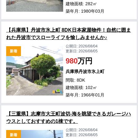
建物面積: 282㎡
築年月: 1980年03月
【兵庫県】丹波市氷上町 8DK日本家屋物件！自然に囲ま
れた丹波市でスローライフを愉しみませんか♪
公開日:
2026/08/04
新着
更新日:
2026/08/05
980
万円
兵庫県丹波市氷上町
間取: 8DK
建物面積: 102㎡
築年月: 1966年01月
【三重県】志摩市大王町波切-海を眺望できるガレージハ
ウスとしておすすめの1棟です。
公開日:
2026/08/04
新着
更新日:
2026/08/05