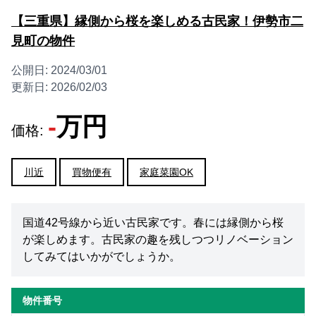
【三重県】縁側から桜を楽しめる古民家！伊勢市二
見町の物件
公開日:
2024/03/01
更新日:
2026/02/03
-
万円
価格:
川近
買物便有
家庭菜園OK
国道42号線から近い古民家です。春には縁側から桜
が楽しめます。古民家の趣を残しつつリノベーション
してみてはいかがでしょうか。
物件番号