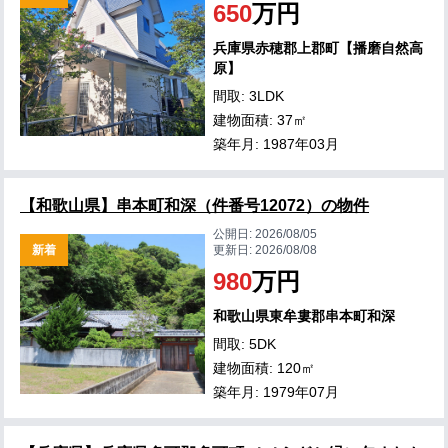
650
万円
兵庫県赤穂郡上郡町【播磨自然高
原】
間取: 3LDK
建物面積: 37㎡
築年月: 1987年03月
【和歌山県】串本町和深（件番号12072）の物件
公開日:
2026/08/05
新着
更新日:
2026/08/08
980
万円
和歌山県東牟婁郡串本町和深
間取: 5DK
建物面積: 120㎡
築年月: 1979年07月