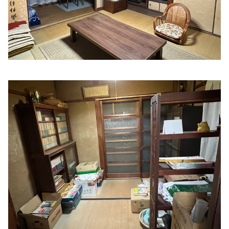
住所:
三重県伊勢市常磐１丁目１５−１０
マップで見る
宅間内科
住所:
三重県伊勢市船江３丁目６−１８
マップで見る
外宮の杜クリニック
住所:
三重県伊勢市岡本３丁目１４−１７
マップで見る
森本内科・循環器科
住所:
三重県伊勢市河崎１丁目１２−２
マップで見る
やまむら内科 内視鏡クリニック
住所:
三重県伊勢市一之木４丁目２−４４
マップで見る
山本医院
住所:
三重県伊勢市神久６丁目８−４８
マップで見る
清水内科
住所:
三重県伊勢市神田久志本町１６４８
マップで見る
東山胃腸科内科
住所:
三重県伊勢市小俣町元町１１５９
マップで見る