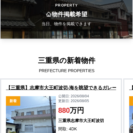
PROPERTY
物件掲載希望
当日、物件を掲載できます
三重県の新着物件
PREFECTURE PROPERTIES
【三重県】志摩市大王町波切-海を眺望できるガレージハウ
公開日:
2026/08/04
新着
更新日:
2026/08/05
880
万円
三重県志摩市大王町波切
間取: 4DK