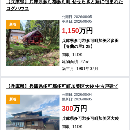
【兵庫県】兵庫県多可郡多可町 せせらぎと緑に包まれた
ログハウス
公開日:
2026/08/05
更新日:
2026/08/05
新着
1,150
万円
兵庫県多可郡多可町加美区多田
【春蘭の里1-28】
間取: 1LDK
建物面積: 27㎡
築年月: 1991年07月
【兵庫県】兵庫県多可郡多可町加美区大袋 中古戸建て
公開日:
2026/08/04
新着
更新日:
2026/08/05
300
万円
兵庫県多可郡多可町加美区大袋
間取: 11DK