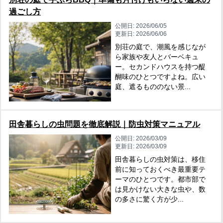
過ごし方
公開日:
2026/06/05
更新日:
2026/06/06
別荘の庭で、潮風を感じなが
ら家族や友人とバーベキュ
ー。セカンドハウスを持つ醍
醐味のひとつですよね。広い
庭、遮るもののない景...
田舎暮らしの虫問題を徹底解説｜防虫対策マニュアル
公開日:
2026/03/09
更新日:
2026/03/09
田舎暮らしの虫対策は、移住
前に知っておくべき最重要テ
ーマのひとつです。都市部で
は見かけない大きな虫や、数
の多さに驚く方が少...