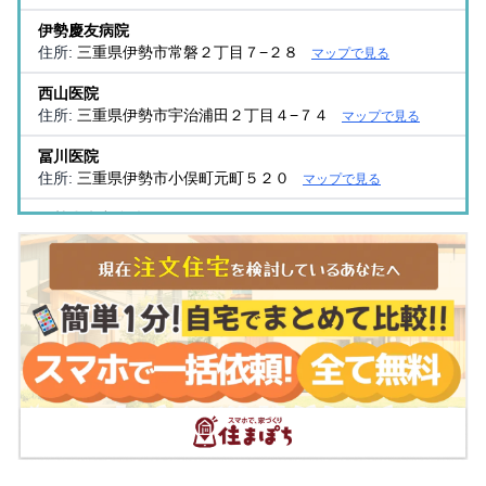
伊勢慶友病院
住所:
三重県伊勢市常磐２丁目７−２８
マップで見る
西山医院
住所:
三重県伊勢市宇治浦田２丁目４−７４
マップで見る
冨川医院
住所:
三重県伊勢市小俣町元町５２０
マップで見る
伊勢赤十字病院
住所:
三重県伊勢市船江１丁目４７１番２
マップで見る
寺田クリニック
住所:
三重県伊勢市小木町２６０−１
マップで見る
木村クリニック
住所:
三重県伊勢市船江１丁目２−３８
マップで見る
山崎外科内科
住所:
三重県伊勢市楠部町乙７７
マップで見る
東谷医院