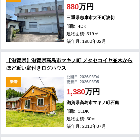
880
万円
三重県志摩市大王町波切
間取: 4DK
建物面積: 319㎡
築年月: 1980年02月
【滋賀県】滋賀県高島市マキノ町 メタセコイヤ並木から
ほど近い庭付きログハウス
公開日:
2026/08/04
新着
更新日:
2026/08/05
1,380
万円
滋賀県高島市マキノ町石庭
間取: 1LDK
建物面積: 30㎡
築年月: 2010年07月