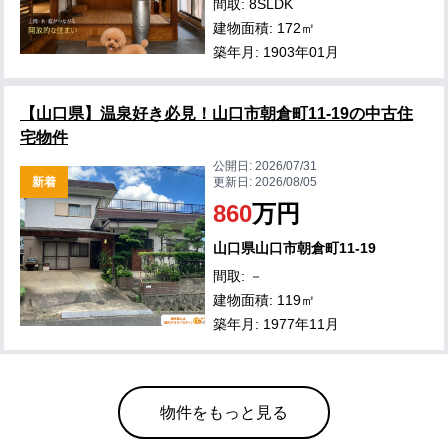
間取: 8SLDK
建物面積: 172㎡
築年月: 1903年01月
【山口県】温泉好き必見！山口市朝倉町11-19の中古住
宅物件
公開日:
2026/07/31
新着
更新日:
2026/08/05
860
万円
山口県山口市朝倉町11-19
間取: －
建物面積: 119㎡
築年月: 1977年11月
物件をもっと見る