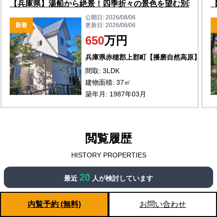
【兵庫県】湯船から絶景！四季折々の景色を望む別荘物件
公開日:
2026/08/06
新着
更新日:
2026/08/06
650
万円
兵庫県赤穂郡上郡町【播磨自然高原】
間取: 3LDK
建物面積: 37㎡
築年月: 1987年03月
閲覧履歴
HISTORY PROPERTIES
※現在閲覧履歴データはありません。
20
最近
人が検討しています
内覧予約 (無料)
お問い合わせ
新着田舎物件