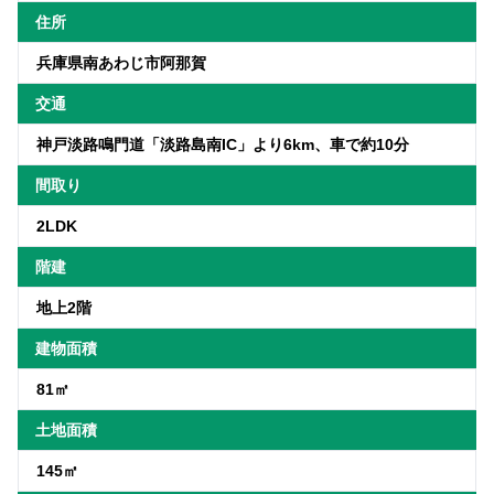
住所
兵庫県南あわじ市阿那賀
交通
神戸淡路鳴門道「淡路島南IC」より6km、車で約10分
間取り
2LDK
階建
地上2階
建物面積
81㎡
土地面積
145㎡