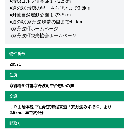
●瑞穂ゴルフ倶楽部まで2.5km
●道の駅 瑞穂の里・さらびきまで3.5km
●丹波自然運動公園まで3.5km
●道の駅 京丹波 味夢の里まで4.1km
○京丹波町ホームページ
○京丹波町観光協会ホームページ
物件番号
28571
住所
京都府船井郡京丹波町中台憩いの郷
交通
ＪＲ山陰本線 下山駅京都縦貫道「京丹波みずほIC」より
2.5km、車で約4分
間取り