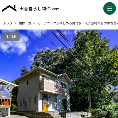
トップ
>
物件一覧
>
ガーデニングが楽しめる庭付き！京丹波町中台の中古住
1 / 19