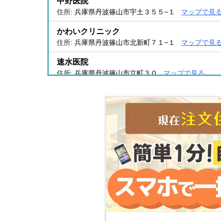
中野医院
住所:
兵庫県丹波篠山市宇土３５５−１
マップで見
かわいクリニック
住所:
兵庫県丹波篠山市北新町７１−１
マップで見
速水医院
住所:
兵庫県丹波篠山市立町３０
マップで見る
細見クリニック
住所:
兵庫県丹波篠山市大熊６４
マップで見る
兵庫医科大学ささやま医療センター
住所:
兵庫県丹波篠山市黒岡5番地
マップで見る
栖田内科
住所:
兵庫県丹波篠山市黒岡１８４
マップで見る
篠山市休日診療所
住所:
兵庫県丹波篠山市黒岡１９１−１
マップで見
ＫＧＣ