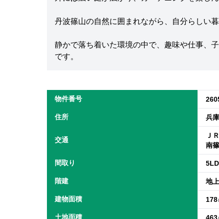
丹波篠山の自然に囲まれながら、自分らしい暮
静かで落ち着いた環境の中で、趣味や仕事、子
です。
物件番号
260
住所
兵
ＪＲ
交通
南篠
間取り
5L
階建
地上
建物面積
17
土地面積
46