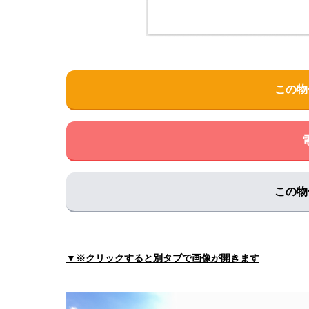
住所:
兵庫県丹波篠山市小枕１３６−１
マップで見
砂山内科クリニック
住所:
兵庫県丹波篠山市東吹１８２８−１
マップで
兵庫医科大学 ささやま老人保健施設
この物
住所:
兵庫県丹波篠山市黒岡３６
マップで見る
きど動物病院
住所:
兵庫県丹波篠山市谷山
マップで見る
ごまり接骨院
住所:
兵庫県丹波篠山市１６５
マップで見る
この物
兵庫医科大学ささやま医療センター ヘリポー
住所:
兵庫県丹波篠山市黒岡５
マップで見る
河合整形外科
▼※クリックすると別タブで画像が開きます
住所:
兵庫県丹波篠山市黒岡１８２
マップで見る
そうごう薬局 ささやま医療センター前店
住所:
兵庫県丹波篠山市黒岡４１−１
マップで見る