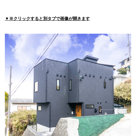
住所:
兵庫県淡路市志筑新島１０−９
マップで見る
戸田耳鼻咽喉科医院
▼※クリックすると別タブで画像が開きます
住所:
兵庫県淡路市志筑新島６−２３
マップで見る
やすとみ歯科医院
住所:
兵庫県淡路市志筑１５０７−５
マップで見る
粟田歯科医院
住所:
兵庫県淡路市志筑１５８７−１３
マップで見る
奥井歯科クリニック
住所:
兵庫県淡路市志筑新島１０−５０
マップで見る