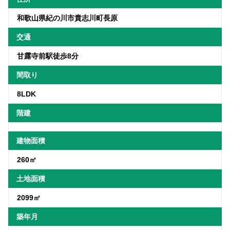
和歌山県紀の川市貴志川町長原
交通
甘露寺前駅徒歩8分
間取り
8LDK
階建
建物面積
260㎡
土地面積
2099㎡
築年月