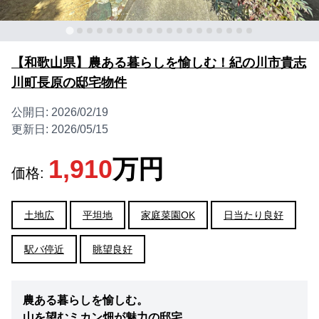
【和歌山県】農ある暮らしを愉しむ！紀の川市貴志
川町長原の邸宅物件
公開日:
2026/02/19
更新日:
2026/05/15
1,910
万円
価格:
土地広
平坦地
家庭菜園OK
日当たり良好
駅バ停近
眺望良好
農ある暮らしを愉しむ。
山を望むミカン畑が魅力の邸宅。