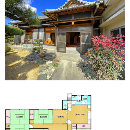
住所:
和歌山県紀の川市黒土２６３−１
マップで見る
どばしクリニック 胃腸・呼吸器科・外科
住所:
和歌山県紀の川市北勢田２２８−１
マップで見る
那賀郡医師会
住所:
和歌山県紀の川市東大井３５０
マップで見る
那賀医師会 在宅医療サポートセンター
住所:
和歌山県紀の川市打田１２８２
マップで見る
那賀病院
住所:
和歌山県紀の川市打田
マップで見る
きむら皮膚科 紀の川市
住所:
和歌山県紀の川市花野４９６−７
マップで見る
耳鼻咽喉科 ゆうクリニック
住所:
和歌山県紀の川市中井阪205−３
マップで見る
公立那賀病院
住所:
和歌山県紀の川市打田
マップで見る