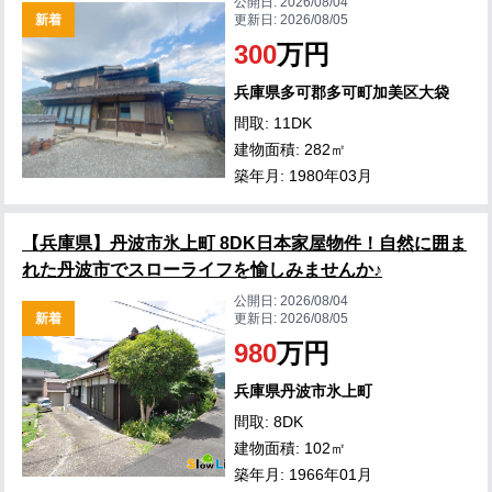
公開日:
2026/08/04
新着
更新日:
2026/08/05
300
万円
兵庫県多可郡多可町加美区大袋
間取: 11DK
建物面積: 282㎡
築年月: 1980年03月
【兵庫県】丹波市氷上町 8DK日本家屋物件！自然に囲ま
れた丹波市でスローライフを愉しみませんか♪
公開日:
2026/08/04
新着
更新日:
2026/08/05
980
万円
兵庫県丹波市氷上町
間取: 8DK
建物面積: 102㎡
築年月: 1966年01月