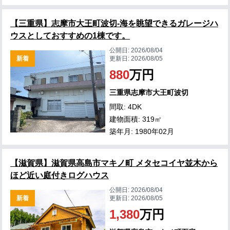
【三重県】志摩市大王町波切-海を眺望できるガレージハ
ウスとしておすすめの1棟です。
公開日:
2026/08/04
新着
更新日:
2026/08/05
880
万円
三重県志摩市大王町波切
間取: 4DK
建物面積: 319㎡
築年月: 1980年02月
【滋賀県】滋賀県高島市マキノ町 メタセコイヤ並木から
ほど近い庭付きログハウス
公開日:
2026/08/04
新着
更新日:
2026/08/05
1,380
万円