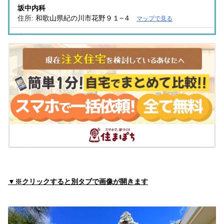
坂中内科
住所:
和歌山県紀の川市花野９１−４
マップで見る
宮井内科
住所:
和歌山県紀の川市上野１３−１０
マップで見る
循環器内科するたクリニック
住所:
和歌山県紀の川市上野７８−１
マップで見る
高尾内科医院
住所:
和歌山県紀の川市貴志川町丸栖５−４
マップで見る
貴志川リハビリテーション病院
住所:
和歌山県紀の川市貴志川町丸栖１４２３−３
マップで
見る
長雄整形外科
住所:
和歌山県紀の川市下井阪４４７−１
マップで見る
▼※クリックすると別タブで画像が開きます
那賀地方休日急患診療所
住所:
和歌山県紀の川市東大井３５０
マップで見る
奥クリニック