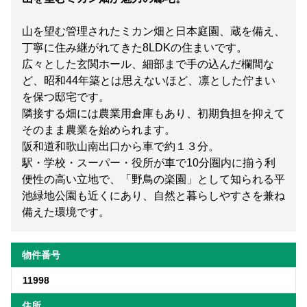
山を望む管理されたミカン畑と日本庭園、蔵を備え、
丁寧に住み継がれてきた8LDKの住まいです。
広々とした玄関ホール、細部まで手の込んだ欄間な
ど、昭和44年築とは思えないほど、凛とした佇まい
を保つ邸宅です。
隣接する畑には農業用倉庫もあり、初期負担を抑えて
そのまま農業を始められます。
阪和道和歌山南出口から車で約１３分。
駅・学校・スーパー・役所が車で10分圏内に揃う利
便性の高い立地で、「野鳥の楽園」として知られる平
池緑地公園も近くにあり、自然と暮らしやすさを兼ね
備えた環境です。
物件番号
11998
住所