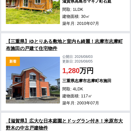
滋賀県高島市マキノ町石庭
間取: 1LDK
建物面積: 30㎡
築年月: 2010年07月
【三重県】ゆとりある敷地と室内も綺麗！志摩市志摩町
布施田の戸建て住宅物件
公開日:
2026/08/03
新着
更新日:
2026/08/05
1,280
万円
三重県志摩市志摩町布施田
間取: 4LDK
建物面積: 117㎡
築年月: 2003年07月
【滋賀県】広大な日本庭園とドッグラン付き！米原市大
野木の中古戸建物件