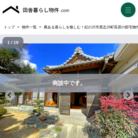
トップ
>
物件一覧
>
農ある暮らしを愉しむ！紀の川市貴志川町長原の邸宅物
1 / 19
商談中です。