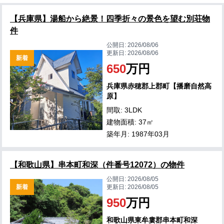
【兵庫県】湯船から絶景！四季折々の景色を望む別荘物
件
公開日:
2026/08/06
更新日:
2026/08/06
新着
650
万円
兵庫県赤穂郡上郡町【播磨自然高
原】
間取: 3LDK
建物面積: 37㎡
築年月: 1987年03月
【和歌山県】串本町和深（件番号12072）の物件
公開日:
2026/08/05
新着
更新日:
2026/08/05
950
万円
和歌山県東牟婁郡串本町和深