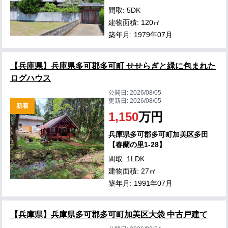
間取: 5DK
建物面積: 120㎡
築年月: 1979年07月
【兵庫県】兵庫県多可郡多可町 せせらぎと緑に包まれた
ログハウス
公開日:
2026/08/05
更新日:
2026/08/05
新着
1,150
万円
兵庫県多可郡多可町加美区多田
【春蘭の里1-28】
間取: 1LDK
建物面積: 27㎡
築年月: 1991年07月
【兵庫県】兵庫県多可郡多可町加美区大袋 中古戸建て