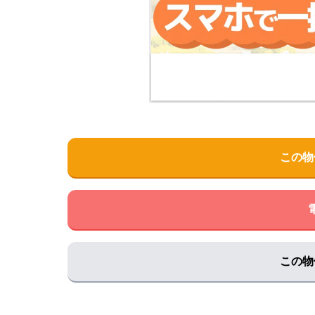
伊藤クリニック
住所:
和歌山県橋本市高野口町伏原１０１１
マップ
岡本クリニック
住所:
和歌山県橋本市清水５１２−７
マップで見る
小林診療所
住所:
和歌山県橋本市学文路７０５
マップで見る
谷内クリニック
この物
住所:
和歌山県橋本市東家４丁目２−４
マップで見
紀北クリニック
住所:
和歌山県橋本市市脇３丁目６−９ 紀北クリニッ
松園胃腸科・内科
住所:
和歌山県橋本市東家４丁目１２−６
マップで
この物
みどりクリニック
住所:
和歌山県橋本市岸上２２−１
マップで見る