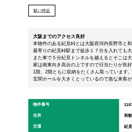
駅バ停近
大阪までのアクセス良好
本物件のある紀見峠とは大阪府河内長野市と和
最寄りの紀見峠駅まで徒歩１７分を入れても大
また車で５分紀見トンネルを越えるとそこは大
家は南東向き高台の上ですので日当たりが良好
1階、2階ともに収納をたくさん取っています
玄関ホールを大きくとっているので急な来客が
物件番号
118
住所
和
交通
紀見