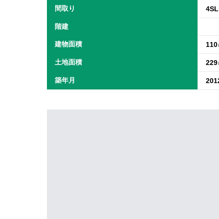
間取り
4S
階建
建物面積
11
土地面積
22
築年月
20