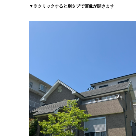
平林医院
▼※クリックすると別タブで画像が開きます
住所:
和歌山県橋本市古佐田１丁目５−１３
マップ
山本病院地域連携室
住所:
和歌山県橋本市東家６丁目７−２６ 山本病院
南クリニック胃腸肛門科
住所:
和歌山県橋本市市脇４丁目７−６ 南クリニック
訪問クリニック中塚
住所:
和歌山県橋本市市脇１丁目２−１
マップで見
上田こどもクリニック
住所:
和歌山県橋本市紀見 字椿原591-6
マップで見
トメモリ眼科・形成外科
住所:
和歌山県橋本市市脇５丁目４−２３
マップで
稲垣皮膚泌尿器科医院
住所:
和歌山県橋本市東家１丁目２−２２
マップで
堀切歯科診療所