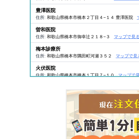
豊澤医院
住所:
和歌山県橋本市橋本２丁目４−１４ 豊澤医院
曽和医院
住所:
和歌山県橋本市御幸辻２１８−３
マップで見
梅本診療所
住所:
和歌山県橋本市隅田町河瀬３５２
マップで見
火伏医院
住所:
和歌山県橋本市橋本１丁目７−１０
マップで
紀和クリニック
住所:
和歌山県橋本市神野々１１０３
マップで見る
小林医院
住所:
和歌山県橋本市橋本２丁目２−１６ 内科 小林
奥野クリニック
住所:
和歌山県橋本市御幸辻１４８−１
マップで見