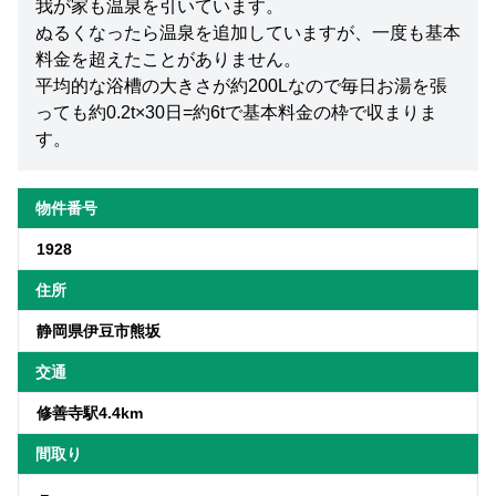
我が家も温泉を引いています。
ぬるくなったら温泉を追加していますが、一度も基本
料金を超えたことがありません。
平均的な浴槽の大きさが約200Lなので毎日お湯を張
っても約0.2t×30日=約6tで基本料金の枠で収まりま
す。
物件番号
1928
住所
静岡県伊豆市熊坂
交通
修善寺駅4.4km
間取り
－