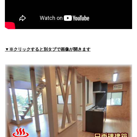
JA静岡厚生連 中伊豆温泉病院
住所:
静岡県伊豆市下白岩75番地
マップで見る
中伊豆温泉病院（バス）
住所:
静岡県伊豆市下白岩
マップで見る
▼※クリックすると別タブで画像が開きます