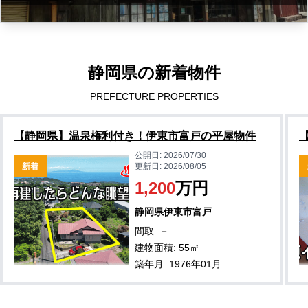
静岡県の新着物件
PREFECTURE PROPERTIES
【静岡県】温泉権利付き！伊東市富戸の平屋物件
公開日:
2026/07/30
新着
更新日:
2026/08/05
1,200
万円
静岡県伊東市富戸
間取: －
建物面積: 55㎡
築年月: 1976年01月