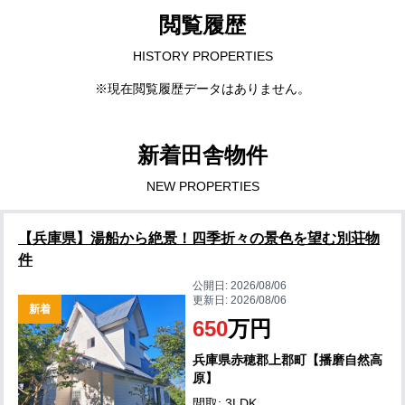
閲覧履歴
HISTORY PROPERTIES
※現在閲覧履歴データはありません。
新着田舎物件
NEW PROPERTIES
【兵庫県】湯船から絶景！四季折々の景色を望む別荘物
件
公開日:
2026/08/06
更新日:
2026/08/06
新着
650
万円
兵庫県赤穂郡上郡町【播磨自然高
原】
間取: 3LDK