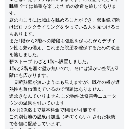
眺望 全ては眺望を楽しむための改造を施してありま
す。
庭の向こうには城山を眺めることができ、双眼鏡で除
けばロッククライミングをやっている人を見つける日
もあります。
また1階から2階への階段も強度を保ちながらデザイ
ン性も兼ね備え、これまた眺望を確保するための改造
を施しました。
薪ストーブ わざと1階へ設置しました。
1階と2階を塞ぐ壁が無いので、冬には温かい空気が2
階にも広がります。
一見断熱壁が無いようにも見えますが、既存の板が遮
熱性も兼ね備えているので問題はありません。
追炊きなんていりません この物件は修善寺ニュータ
ウンの温泉を引いています。
1ヶ月20t迄まで基本料金で利用が可能です。
この別荘地の温泉は加温（45℃くらい）された状態
で各個に配給しています。