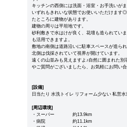
キッチンの西側には洗面・浴室・お手洗いがま
いずれもきれいな状態でお使いいただけます◎
たところに建物があります。
建物の周りは平坦地です。
砂利敷きで水はけが良く、花壇も造られていま
も活用できますよ。
敷地の南側は道路沿いに駐車スペースが造られ
北側は伐採されていて視界が開けています。
遠くの山並みも見えますよ♪自然に囲まれた別
やご質問がございましたら、お気軽にお問い合
[設備]
日当たり 水洗トイレ リフォーム少ない 私営
[周辺環境]
・スーパー 約13.9km
・病院 約11.1km