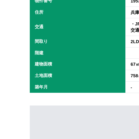
物件番号
195
住所
兵庫
・J
交通
交
間取り
2L
階建
建物面積
67
土地面積
75
築年月
-