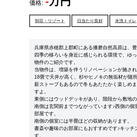
-
万円
価格:
別荘・リゾート
日当たり良好
水洗トイレ
兵庫県赤穂郡上郡町にある播磨自然高原は、豊
四季の移ろいを身近に感じられる環境で、ゆっ
物件のご紹介です。
当物件は、増築を伴うリノベーションが施され
18畳で天井が高く、杉やヒノキの無垢材が随
薪ストーブもあるので冬もあたたかく楽しめま
すよ。
東側にはウッドデッキがあり、階段から敷地の
南側は玄関前までつながっています♪西側の個室
部屋です。
南側の個室には半畳ほどの収納があります。
書斎や趣味のお部屋にもおすすめです♪キッチ
す。