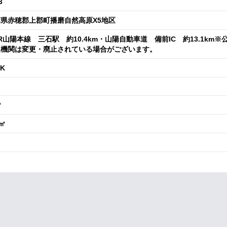
3
県赤穂郡上郡町播磨自然高原X5地区
R山陽本線 三石駅 約10.4km・山陽自動車道 備前IC 約13.1km※
通機関は変更・廃止されている場合がございます。
DK
㎡
8㎡