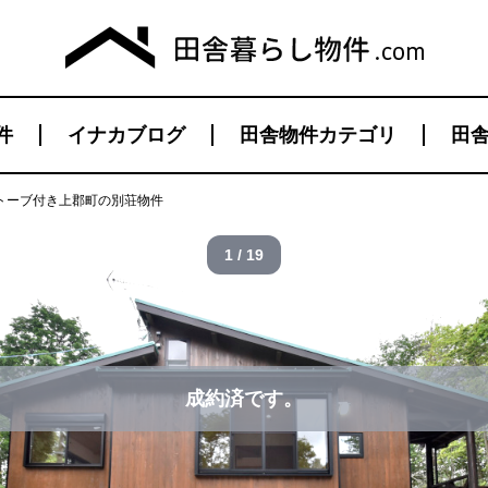
件
イナカブログ
田舎物件カテゴリ
田舎
トーブ付き上郡町の別荘物件
1 / 19
成約済です。