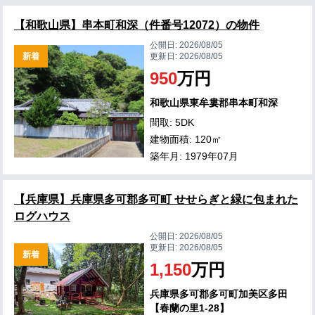
【和歌山県】串本町和深（件番号12072）の物件
公開日:
2026/08/05
新着
更新日:
2026/08/05
950
万円
和歌山県東牟婁郡串本町和深
間取: 5DK
建物面積: 120㎡
築年月: 1979年07月
【兵庫県】兵庫県多可郡多可町 せせらぎと緑に包まれた
ログハウス
公開日:
2026/08/05
更新日:
2026/08/05
新着
1,150
万円
兵庫県多可郡多可町加美区多田
【春蘭の里1-28】