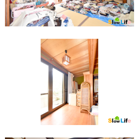
とのもとクリニック
住所:
兵庫県姫路市手柄158−１
マップで見る
西川内科医院
住所:
兵庫県姫路市南町５ モルティひめじ
マップで見る
小山内科・消化器内科・循環器内科医院
住所:
兵庫県姫路市北条口２丁目１５
マップで見る
上川ぺインクリニック
住所:
兵庫県姫路市本町２３９
マップで見る
中谷病院 総合健診室
住所:
兵庫県姫路市飾磨区細江
マップで見る
大島内科クリニック
住所:
兵庫県姫路市飾磨区構３丁目２３３
マップで見る
山陽内科クリニック
住所:
兵庫県姫路市飾磨区清水２丁目３１
マップで見る
かいほつ内科クリニック