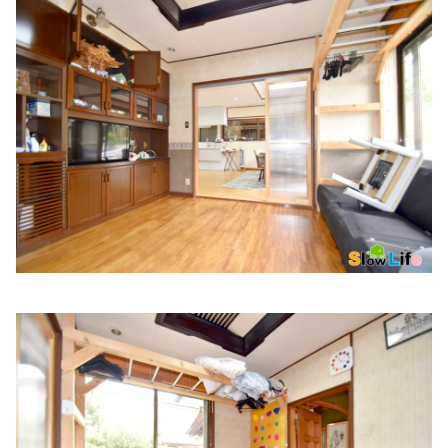
住所:
兵庫県姫路市白銀町36番地1 中ノ門シャポービル 2階
マップで見る
深津内科診療所
住所:
兵庫県姫路市飾磨区中島７
マップで見る
奥新クリニック
住所:
兵庫県姫路市東今宿３丁目６−３９
マップで見る
網干駅前味木クリニック
住所:
兵庫県姫路市網干区和久４６２−５
マップで見る
泉内科医院
住所:
兵庫県姫路市飾磨区妻鹿９２０ 泉内科
マップで見る
金澤医院
住所:
兵庫県姫路市飾磨区構４丁目１２３１−２７ 金澤医院
マップで見る
白井医院
住所:
兵庫県姫路市東雲町２丁目２−１ 白井医院
マップで見
る