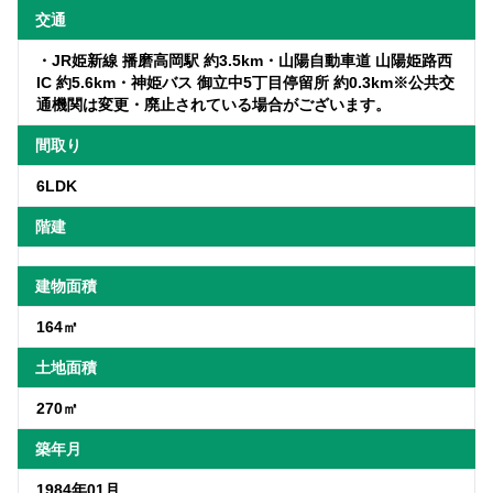
交通
・JR姫新線 播磨高岡駅 約3.5km・山陽自動車道 山陽姫路西
IC 約5.6km・神姫バス 御立中5丁目停留所 約0.3km※公共交
通機関は変更・廃止されている場合がございます。
間取り
6LDK
階建
建物面積
164㎡
土地面積
270㎡
築年月
1984年01月