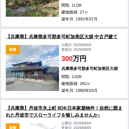
間取: 1LDK
建物面積: 27㎡
築年月: 1991年07月
【兵庫県】兵庫県多可郡多可町加美区大袋 中古戸建て
公開日:
2026/08/04
新着
更新日:
2026/08/05
300
万円
兵庫県多可郡多可町加美区大袋
間取: 11DK
建物面積: 282㎡
築年月: 1980年03月
【兵庫県】丹波市氷上町 8DK日本家屋物件！自然に囲ま
れた丹波市でスローライフを愉しみませんか♪
公開日:
2026/08/04
新着
更新日:
2026/08/05