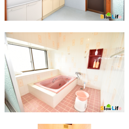
AGAスキンクリニック姫路院
住所:
兵庫県姫路市駅前町２３２ しらさぎ駅前ビル 5F
マッ
プで見る
村上歯科
住所:
兵庫県姫路市南今宿５−６
マップで見る
東ひめじ腎泌尿器科クリニック
住所:
兵庫県姫路市日出町３丁目３８−１
マップで見る