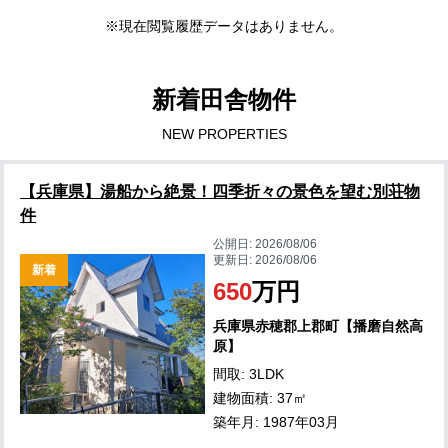
※現在閲覧履歴データはありません。
新着田舎物件
NEW PROPERTIES
【兵庫県】湯船から絶景！四季折々の景色を望む別荘物
件
公開日:
2026/08/06
更新日:
2026/08/06
新着
650
万円
兵庫県赤穂郡上郡町【播磨自然高
原】
間取: 3LDK
建物面積: 37㎡
築年月: 1987年03月