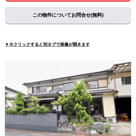
国部医院
住所:
兵庫県姫路市車崎３丁目３−１３
マップで見る
この物件についてお問合せ(無料)
水田クリニック
住所:
兵庫県姫路市飾磨区細江６５０−１ 水田クリニック
マップで見る
▼※クリックすると別タブで画像が開きます
川崎医院
住所:
兵庫県姫路市北条口５丁目８１
マップで見る
独立行政法人国立病院機構 姫路医療センター
住所:
兵庫県姫路市本町６８
マップで見る
医療法人社団健裕会中谷病院
住所:
兵庫県姫路市飾磨区細江２５０１
マップで見る
三谷内科医院
住所:
兵庫県姫路市飾磨区今在家３丁目２６８
マップで見る
てらおクリニック
住所:
兵庫県姫路市飾磨区構２丁目２０２ てらおクリニック
マップで見る