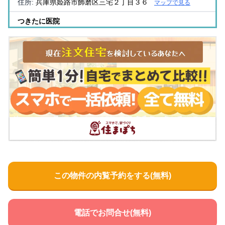
住所:
兵庫県姫路市飾磨区三宅２丁目３６
マップで見る
つきたに医院
住所:
兵庫県姫路市久保町１２３
マップで見る
松浦病院
住所:
兵庫県姫路市城東町京口台１
マップで見る
辰巳内科医院
住所:
兵庫県姫路市飯田３丁目９７
マップで見る
城南病院
住所:
兵庫県姫路市本町２３１
マップで見る
空地医院
住所:
兵庫県姫路市十二所前町７２ 空地医院
マップで見る
寺西医院
この物件の内覧予約をする(無料)
住所:
兵庫県姫路市飾磨区清水１０８
マップで見る
神野病院
住所:
兵庫県姫路市飾磨区下野田２丁目５３３−３
マップで
電話でお問合せ(無料)
見る