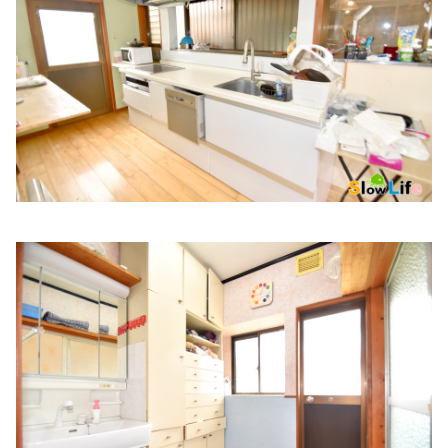
松島クリニック
住所:
兵庫県姫路市岩端町
マップで見る
おがさ内科
住所:
兵庫県姫路市飾磨区加茂南８２４−１４
マップで見る
南駅前町 内科 胃腸内科 水野クリニック
住所:
兵庫県姫路市南駅前町５９
マップで見る
さわだ内科・呼吸器クリニック
住所:
兵庫県姫路市日出町３丁目３８−１
マップで見る
八家病院
住所:
兵庫県姫路市西今宿２丁目９−５０
マップで見る
医療法人藤森医療財団 小国病院
住所:
兵庫県姫路市南条２丁目２３
マップで見る
やはた歯科
住所:
兵庫県姫路市勝原区大谷８−１
マップで見る
板垣歯科クリニック
住所:
兵庫県姫路市余部区上余部２２８−４
マップで見る