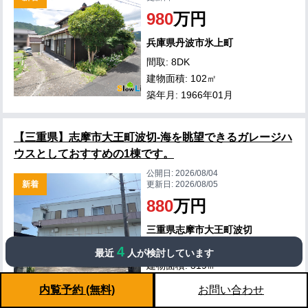
980
万円
兵庫県丹波市氷上町
間取: 8DK
建物面積: 102㎡
築年月: 1966年01月
【三重県】志摩市大王町波切-海を眺望できるガレージハ
ウスとしておすすめの1棟です。
公開日:
2026/08/04
新着
更新日:
2026/08/05
880
万円
三重県志摩市大王町波切
間取: 4DK
4
最近
人が検討しています
建物面積: 319㎡
築年月: 1980年02月
内覧予約 (無料)
お問い合わせ