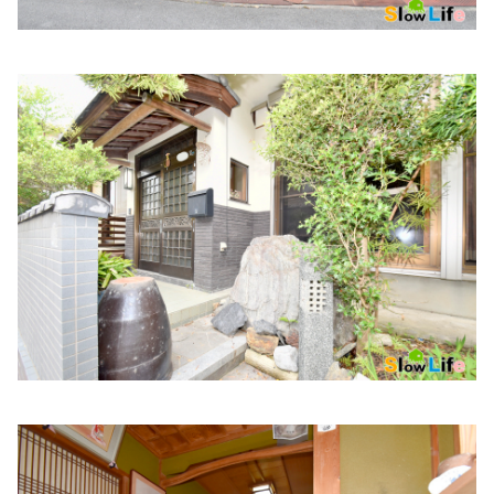
白枝医院
住所:
兵庫県姫路市白銀町３５
マップで見る
仁恵病院
住所:
兵庫県姫路市野里２７５
マップで見る
姫路医療生活協同組合 ヘルスコープあぼし診療所
住所:
兵庫県姫路市網干区和久２−２
マップで見る
藤田クリニック
住所:
兵庫県姫路市東今宿４丁目１−１０
マップで見る
光寿会クリニック
住所:
兵庫県姫路市北条１丁目３８５ 光寿会クリニック
マ
ップで見る
姫路中央病院付属クリニックＰＥＴ画像センター
住所:
兵庫県姫路市飾磨区三宅２丁目３６
マップで見る
兵庫県立はりま姫路総合医療センター
住所:
兵庫県姫路市神屋町３丁目264番地
マップで見る
木村病院