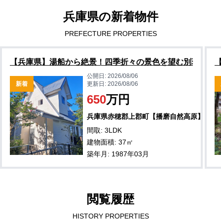
兵庫県の新着物件
PREFECTURE PROPERTIES
【兵庫県】湯船から絶景！四季折々の景色を望む別荘物件
公開日:
2026/08/06
新着
更新日:
2026/08/06
650
万円
兵庫県赤穂郡上郡町【播磨自然高原】
間取: 3LDK
建物面積: 37㎡
築年月: 1987年03月
閲覧履歴
HISTORY PROPERTIES