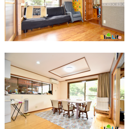
清水医院
住所:
兵庫県姫路市飾磨区天神９−９ 清水医院
マップで見る
小見山医院
住所:
兵庫県姫路市若菜町２丁目１８−２ 小宮山医院
マップ
で見る
河野医院
住所:
兵庫県姫路市岡田６０７−１
マップで見る
石川医院
住所:
兵庫県姫路市古二階町１３５ 石川医院
マップで見る
ナカムラ医院
住所:
兵庫県姫路市下寺町１１１ 優雅 III
マップで見る
相仁
住所:
兵庫県姫路市東雲町３丁目１３
マップで見る
野里ファミリークリニック
住所:
兵庫県姫路市野里１７６−６
マップで見る
藤戸内科