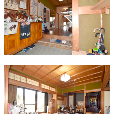
住所:
兵庫県姫路市南八代町５−３
マップで見る
空地内科院
住所:
兵庫県姫路市呉服町８
マップで見る
リコルスクリニック
住所:
兵庫県姫路市駅前町２７−１ リコルスビル２Ｆ
マップ
で見る
阿保クリニック
住所:
兵庫県姫路市東駅前町７５−１
マップで見る
ツカザキ病院
住所:
兵庫県姫路市網干区和久６８−１
マップで見る
八木外科
住所:
兵庫県姫路市網干区坂出２５７−８
マップで見る
高畑接骨院
住所:
兵庫県小松島市芝生町網干
マップで見る
西庵医院
住所:
兵庫県姫路市紺屋町３７ 西庵医院
マップで見る