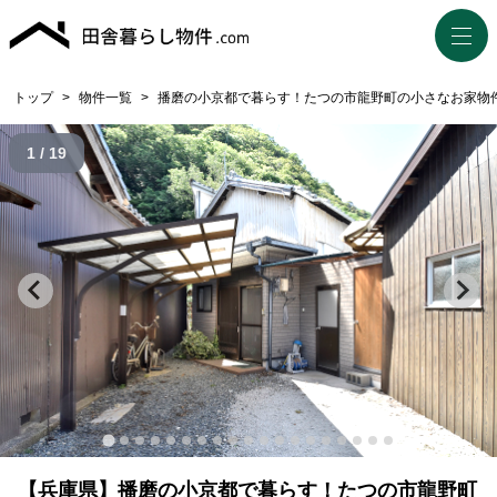
トップ
>
物件一覧
>
播磨の小京都で暮らす！たつの市龍野町の小さなお家物
1 / 19
【兵庫県】播磨の小京都で暮らす！たつの市龍野町