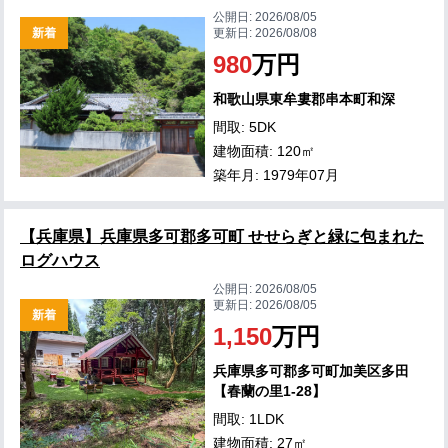
公開日:
2026/08/05
新着
更新日:
2026/08/08
980
万円
和歌山県東牟婁郡串本町和深
間取: 5DK
建物面積: 120㎡
築年月: 1979年07月
【兵庫県】兵庫県多可郡多可町 せせらぎと緑に包まれた
ログハウス
公開日:
2026/08/05
更新日:
2026/08/05
新着
1,150
万円
兵庫県多可郡多可町加美区多田
【春蘭の里1-28】
間取: 1LDK
建物面積: 27㎡