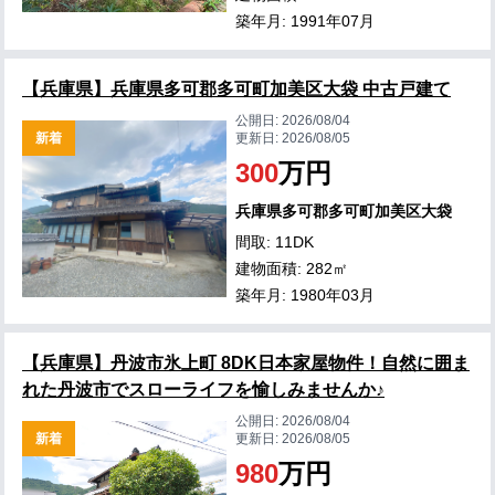
築年月: 1991年07月
【兵庫県】兵庫県多可郡多可町加美区大袋 中古戸建て
公開日:
2026/08/04
新着
更新日:
2026/08/05
300
万円
兵庫県多可郡多可町加美区大袋
間取: 11DK
建物面積: 282㎡
築年月: 1980年03月
【兵庫県】丹波市氷上町 8DK日本家屋物件！自然に囲ま
れた丹波市でスローライフを愉しみませんか♪
公開日:
2026/08/04
新着
更新日:
2026/08/05
980
万円