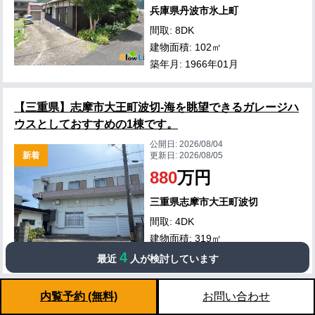
兵庫県丹波市氷上町
間取: 8DK
建物面積: 102㎡
築年月: 1966年01月
【三重県】志摩市大王町波切-海を眺望できるガレージハ
ウスとしておすすめの1棟です。
公開日:
2026/08/04
新着
更新日:
2026/08/05
880
万円
三重県志摩市大王町波切
間取: 4DK
建物面積: 319㎡
築年月: 1980年02月
4
最近
人が検討しています
内覧予約 (無料)
お問い合わせ
【滋賀県】滋賀県高島市マキノ町 メタセコイヤ並木から