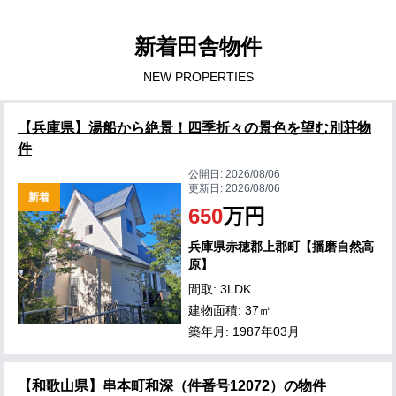
新着田舎物件
NEW PROPERTIES
【兵庫県】湯船から絶景！四季折々の景色を望む別荘物
件
公開日:
2026/08/06
更新日:
2026/08/06
新着
650
万円
兵庫県赤穂郡上郡町【播磨自然高
原】
間取: 3LDK
建物面積: 37㎡
築年月: 1987年03月
【和歌山県】串本町和深（件番号12072）の物件