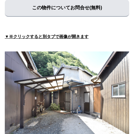
る
この物件についてお問合せ(無料)
中村医院
住所:
兵庫県たつの市揖保川町神戸北山１５４−１
マップで
見る
▼※クリックすると別タブで画像が開きます
うえだハートクリニック
住所:
兵庫県たつの市揖保川町新在家１５−１２１
マップで
見る
水野クリニック
住所:
兵庫県たつの市龍野町富永５９０−１
マップで見る
宇野内科
住所:
兵庫県たつの市誉田町広山４９１−１
マップで見る
揖保診療所
住所:
兵庫県たつの市揖保町中臣８６０−５
マップで見る
揖龍休日夜間急病センター
住所:
兵庫県たつの市龍野町富永４１０−２
マップで見る
なかむら内科・消化器クリニック