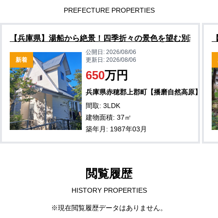
PREFECTURE PROPERTIES
【兵庫県】湯船から絶景！四季折々の景色を望む別荘物件
公開日:
2026/08/06
新着
更新日:
2026/08/06
650
万円
兵庫県赤穂郡上郡町【播磨自然高原】
間取: 3LDK
建物面積: 37㎡
築年月: 1987年03月
閲覧履歴
HISTORY PROPERTIES
※現在閲覧履歴データはありません。