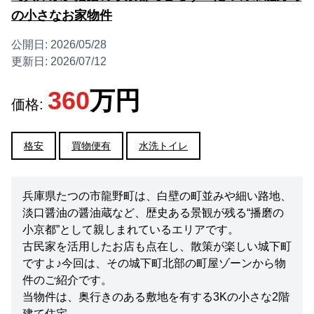
の小さなお家物件
公開日:
2026/05/28
更新日:
2026/07/12
360
万円
価格:
格安
買物便有
水洗トイレ
兵庫県たつの市龍野町は、白壁の町並みや細い路地、
淡口醤油の醤油蔵など、歴史ある景観が残る“播磨の
小京都”として親しまれているエリアです。
古民家を活用したお店も点在し、散策が楽しい城下町
ですよ♪今回は、その城下町北部の町屋ゾーンから物
件のご紹介です。
当物件は、奥行きのある敷地を有する3Kの小さな2階
建て住宅。