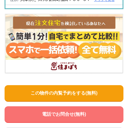
たけだファミリークリニック
住所:
兵庫県たつの市龍野町日山６１−１
マップで見る
いぼがわ訪問看護ステーション
住所:
兵庫県たつの市揖保川町半田７０３−１
マップで見る
田渕内科医院
住所:
兵庫県たつの市龍野町堂本48−５
マップで見る
八木小児科
住所:
兵庫県たつの市龍野町大道５９−１
マップで見る
（株）三幸医療酸素 揖保川営業所
住所:
兵庫県たつの市揖保川町正條 山王814−12
マップで見
る
この物件の内覧予約をする(無料)
揖保川動物病院
住所:
兵庫県たつの市揖保川町新在家１５０−１
マップで見
る
電話でお問合せ(無料)
きしの内科医院
住所:
兵庫県たつの市揖保川町 金剛山 ５５０−１
マップで見