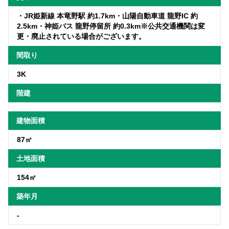
・JR姫新線 本竜野駅 約1.7km・山陽自動車道 龍野IC 約
2.5km・神姫バス 龍野停留所 約0.3km※公共交通機関は変
更・廃止されている場合がございます。
間取り
3K
階建
建物面積
87㎡
土地面積
154㎡
築年月
-