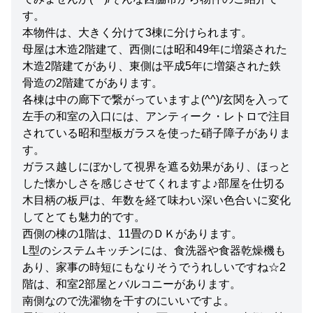
す。
本物件は、大きく分けて3棟に分けられます。
母屋は木造2階建て、西側には昭和49年に増築された
木造2階建てがあり、東側は平成5年に増築された鉄
骨造の2階建てがあります。
各棟は中の廊下で繋がっていますよ(^^)/玄関を入って
左手の和室の入口には、アンティーク・レトロで注目
されている昭和型板ガラスを使った硝子障子がありま
す。
ガラス越しにぼかして視界を遮る効果があり、ほっと
した懐かしさを感じさせてくれますよ♪部屋を仕切る
木目柄の板戸は、年数を経て味わい深い色合いに変化
してとても魅力的です。
西側の棟の1階は、11畳のＤＫがあります。
L型のシステムキッチンには、食洗器や食器乾燥機も
あり、家事の時短にもなりそうでうれしいですね☆2
階は、和室2部屋とバルコニーがあります。
南側なので洗濯物を干すのにいいですよ。