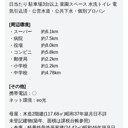
日当たり 駐車場3台以上 菜園スペース 水洗トイレ 電
気引込済・公営水道・公共下水・個別プロパン
[周辺環境]
・スーパー 約6.1km
・病院 約7.5km
・役場 約8.0km
・コンビニ 約5.8km
・郵便局 約2.2km
・小学校 約1.2km
・中学校 約4.78km
[その他]
携帯電話：〇
ネット環境：eo光
母屋：木造2階建(117.68㎡)昭和37年築月日不詳
未登記建物(築年、面積は課税台帳参照)
・倉庫：軽量鉄骨造平家建(24.42㎡)昭和46年築月日