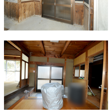
三木医院介護保険相談室
住所:
兵庫県西脇市大木町２８８−４
マップで見る
いわたウィメンズクリニック
住所:
兵庫県西脇市上比延町４３２−４９
マップで見る
藤本歯科医院 西脇市
住所:
兵庫県西脇市嶋４６５
マップで見る
しばざくら動物診療所
住所:
兵庫県西脇市羽安町１３−１
マップで見る
三木医院居宅介護支援 事業所
住所:
兵庫県西脇市大木町２８８−４
マップで見る
鈴木内科医院
住所:
兵庫県西脇市野村町茜が丘１−１
マップで見る
もりわきクリニック
住所:
兵庫県西脇市上野８８
マップで見る
西脇市多可郡医師会（一般社団法人）
住所:
兵庫県西脇市下戸田１２８−１
マップで見る