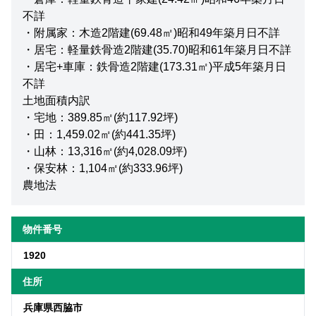
不詳
・附属家：木造2階建(69.48㎡)昭和49年築月日不詳
・居宅：軽量鉄骨造2階建(35.70)昭和61年築月日不詳
・居宅+車庫：鉄骨造2階建(173.31㎡)平成5年築月日
不詳
土地面積内訳
・宅地：389.85㎡(約117.92坪)
・田：1,459.02㎡(約441.35坪)
・山林：13,316㎡(約4,028.09坪)
・保安林：1,104㎡(約333.96坪)
農地法
物件番号
1920
住所
兵庫県西脇市