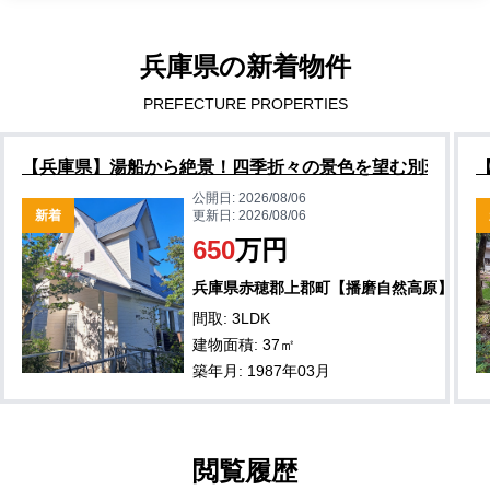
兵庫県の新着物件
PREFECTURE PROPERTIES
【兵庫県】湯船から絶景！四季折々の景色を望む別荘物件
公開日:
2026/08/06
新着
更新日:
2026/08/06
650
万円
兵庫県赤穂郡上郡町【播磨自然高原】
間取: 3LDK
建物面積: 37㎡
築年月: 1987年03月
閲覧履歴