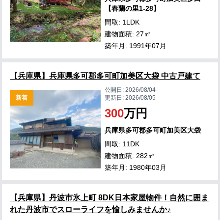
【春蘭の里1-28】
間取: 1LDK
建物面積: 27㎡
築年月: 1991年07月
【兵庫県】兵庫県多可郡多可町加美区大袋 中古戸建て
公開日:
2026/08/04
新着
更新日:
2026/08/05
300
万円
兵庫県多可郡多可町加美区大袋
間取: 11DK
建物面積: 282㎡
築年月: 1980年03月
【兵庫県】丹波市氷上町 8DK日本家屋物件！自然に囲ま
れた丹波市でスローライフを愉しみませんか♪