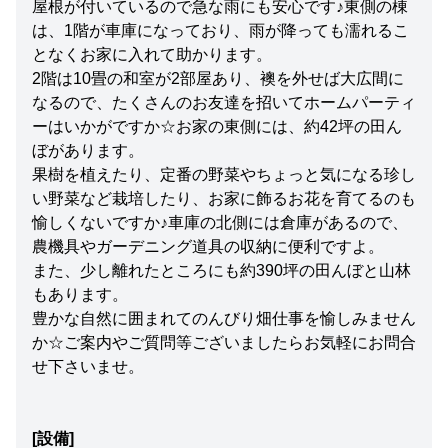
屋根が付いているので急な雨にも安心です♪東側の棟
は、1階が車庫になっており、雨が降っても濡れるこ
となくお家に入れて助かります。
2階は10畳の和室が2部屋あり、襖を外せば大広間に
なるので、たくさんのお友達を招いてホームパーティ
ーはいかがですか☆お家の東側には、約42坪の田ん
ぼがあります。
果樹を植えたり、定番の野菜やちょっと気になる珍し
い野菜など栽培したり、お家に飾るお花を育てるのも
愉しくないですか♪車庫の北側には倉庫があるので、
農機具やガーデニング道具の収納に便利ですよ。
また、少し離れたところにも約390坪の田んぼと山林
もあります。
豊かな自然に囲まれてのんびり畑仕事を愉しみません
か☆ご案内やご質問等ございましたらお気軽にお問合
せ下さいませ。
[設備]