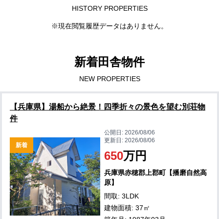
HISTORY PROPERTIES
※現在閲覧履歴データはありません。
新着田舎物件
NEW PROPERTIES
【兵庫県】湯船から絶景！四季折々の景色を望む別荘物
件
公開日:
2026/08/06
更新日:
2026/08/06
新着
650
万円
兵庫県赤穂郡上郡町【播磨自然高
原】
間取: 3LDK
建物面積: 37㎡