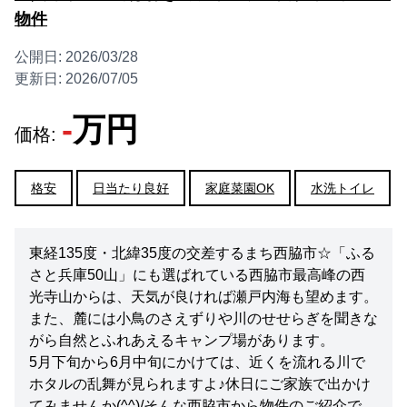
物件
公開日:
2026/03/28
更新日:
2026/07/05
-
万円
価格:
格安
日当たり良好
家庭菜園OK
水洗トイレ
東経135度・北緯35度の交差するまち西脇市☆「ふる
さと兵庫50山」にも選ばれている西脇市最高峰の西
光寺山からは、天気が良ければ瀬戸内海も望めます。
また、麓には小鳥のさえずりや川のせせらぎを聞きな
がら自然とふれあえるキャンプ場があります。
5月下旬から6月中旬にかけては、近くを流れる川で
ホタルの乱舞が見られますよ♪休日にご家族で出かけ
てみませんか(^^)/そんな西脇市から物件のご紹介で