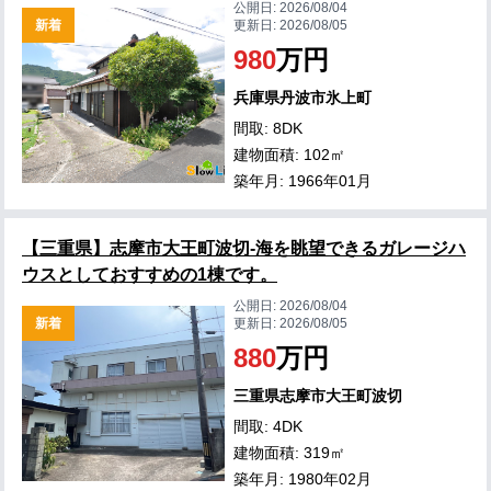
公開日:
2026/08/04
新着
更新日:
2026/08/05
980
万円
兵庫県丹波市氷上町
間取: 8DK
建物面積: 102㎡
築年月: 1966年01月
【三重県】志摩市大王町波切-海を眺望できるガレージハ
ウスとしておすすめの1棟です。
公開日:
2026/08/04
新着
更新日:
2026/08/05
880
万円
三重県志摩市大王町波切
間取: 4DK
建物面積: 319㎡
築年月: 1980年02月