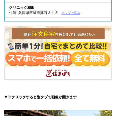
クリニック和田
住所:
兵庫県西脇市津万３１５
マップで見る
ツクシクリニック
住所:
兵庫県西脇市上野１１４
マップで見る
やない外科胃腸科
住所:
兵庫県西脇市下戸田２７４−２
マップで見る
小澤医院
住所:
兵庫県西脇市下戸田２７０−３８
マップで見る
折戸整形外科医院
住所:
兵庫県西脇市野村町１７９５−４２３
マップで見る
西脇多可休日急患センター
住所:
兵庫県西脇市下戸田６５２−１
マップで見る
▼※クリックすると別タブで画像が開きます
はやし内科クリニック
住所:
兵庫県西脇市小坂町１７５
マップで見る
こばやし腎・泌尿器科クリニック