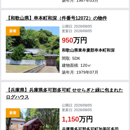
築年月: 1987年03月
【和歌山県】串本町和深（件番号12072）の物件
公開日:
2026/08/05
新着
更新日:
2026/08/05
950
万円
和歌山県東牟婁郡串本町和深
間取: 5DK
建物面積: 120㎡
築年月: 1979年07月
【兵庫県】兵庫県多可郡多可町 せせらぎと緑に包まれた
ログハウス
公開日:
2026/08/05
更新日:
2026/08/05
新着
1,150
万円
兵庫県多可郡多可町加美区多田