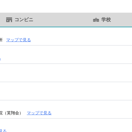
コンビニ
学校
所
マップで見る
る
病院（芙翔会）
マップで見る
見る