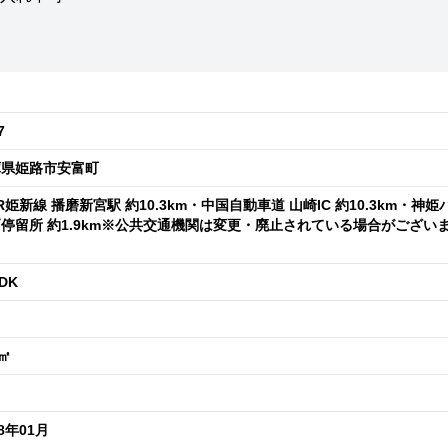
7
庫県姫路市安富町
R姫新線 播磨新宮駅 約10.3km・中国自動車道 山崎IC 約10.3km・神姫
停留所 約1.9km※公共交通機関は変更・廃止されている場合がござい
。
DK
7㎡
68年01月