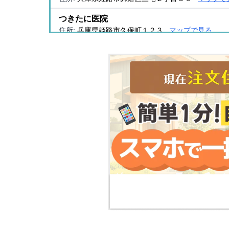
つきたに医院
住所:
兵庫県姫路市久保町１２３
マップで見る
松浦病院
住所:
兵庫県姫路市城東町京口台１
マップで見る
辰巳内科医院
住所:
兵庫県姫路市飯田３丁目９７
マップで見る
城南病院
住所:
兵庫県姫路市本町２３１
マップで見る
空地医院
住所:
兵庫県姫路市十二所前町７２ 空地医院
マップ
寺西医院
住所:
兵庫県姫路市飾磨区清水１０８
マップで見る
神野病院
住所:
兵庫県姫路市飾磨区下野田２丁目５３３−３