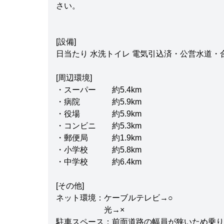
さい。
[設備]
日当たり 水洗トイレ 電気引込済・公営水道
[周辺環境]
・スーパー 約5.4km
・病院 約5.9km
・役場 約5.9km
・コンビニ 約5.3km
・郵便局 約1.9km
・小学校 約5.8km
・中学校 約6.4km
[その他]
ネット環境：ケーブルテレビ→○
光→×
駐車スペース：前面道路の幅員が狭いため乗り