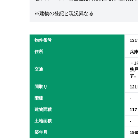
※建物の登記と現況異なる
物件番号
131
住所
兵
・J
交通
狭戸
す
間取り
12L
階建
-
建物面積
11
土地面積
-
築年月
19