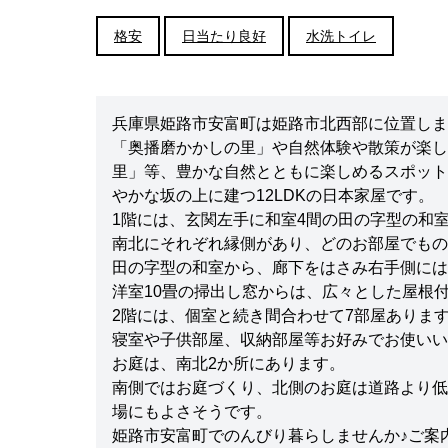
格安
日当たり良好
水洗トイレ
兵庫県姫路市安富町は姫路市北西部に位置しま
「奥播磨かかしの里」や自然体験や散策が楽し
里」等、豊かな自然とともに楽しめるスポット
やかな坂の上に建つ12LDKの日本家屋です。
1階には、玄関左手に和室4間の田の字型の和
南北にそれぞれ縁側があり、どのお部屋でもの
田の字型の和室から、廊下をはさみ右手側には1
洋室10畳の掃出し窓からは、広々とした屋根
2階には、個室と続き間合わせて7部屋ありま
寝室や子供部屋、収納部屋等お好みでお使いい
お庭は、南北2か所にあります。
南側ではお庭づくり、北側のお庭は道路より低
場にもよさそうです。
姫路市安富町でのんびり暮らしませんか♪ご案