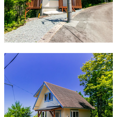
森本内科・循環器科
住所:
三重県伊勢市河崎１丁目１２−２
マップで見る
やまむら内科 内視鏡クリニック
住所:
三重県伊勢市一之木４丁目２−４４
マップで見る
山本医院
住所:
三重県伊勢市神久６丁目８−４８
マップで見る
清水内科
住所:
三重県伊勢市神田久志本町１６４８
マップで見る
東山胃腸科内科
住所:
三重県伊勢市小俣町元町１１５９
マップで見る
松葉内科
住所:
三重県伊勢市本町５−１３
マップで見る
いせ山川クリニック
住所:
三重県伊勢市小木町５５７
マップで見る
おざき内科クリニック
住所:
三重県伊勢市御薗町高向６８６−２７
マップで見る