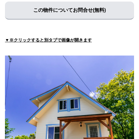
高見内科
住所:
三重県伊勢市岡本１丁目４−２８
マップで見る
この物件についてお問合せ(無料)
西山クリニック
住所:
三重県伊勢市一之木２丁目１１−１８
マップで見る
伊勢民主診療所
▼※クリックすると別タブで画像が開きます
住所:
三重県伊勢市浦口４丁目２−１３
マップで見る
河北内科
住所:
三重県伊勢市小木町７４６−１
マップで見る
富沢内科
住所:
三重県伊勢市１０
マップで見る
徳田ファミリークリニック
住所:
三重県伊勢市倭町１３２
マップで見る
はまぐち内科クリニック
住所:
三重県伊勢市上地町４２１０−３
マップで見る
なかにし整形外科
住所:
三重県伊勢市上地町４２１４−１
マップで見る