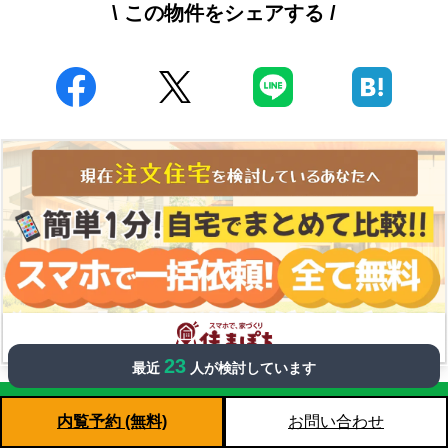
\ この物件をシェアする /
23
最近
人が検討しています
LINE登録
内覧予約 (無料)
お問い合わせ