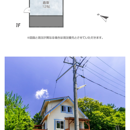
住所:
三重県伊勢市浦口２丁目２−１３
マップで見る
伊勢ひかり病院
住所:
三重県伊勢市御薗町高向８１０−１
マップで見る
由井医院 神経内科 内科 耳鼻咽喉科
住所:
三重県伊勢市岩渕２丁目７−１２
マップで見る
石橋外科内科
住所:
三重県伊勢市河崎２丁目１７−１１
マップで見る
いせ在宅医療クリニック
住所:
三重県伊勢市御薗町高向９２７
マップで見る
ふじわらクリニック
住所:
三重県伊勢市常磐１丁目１５−１０
マップで見る
宅間内科
住所:
三重県伊勢市船江３丁目６−１８
マップで見る
外宮の杜クリニック
住所:
三重県伊勢市岡本３丁目１４−１７
マップで見る