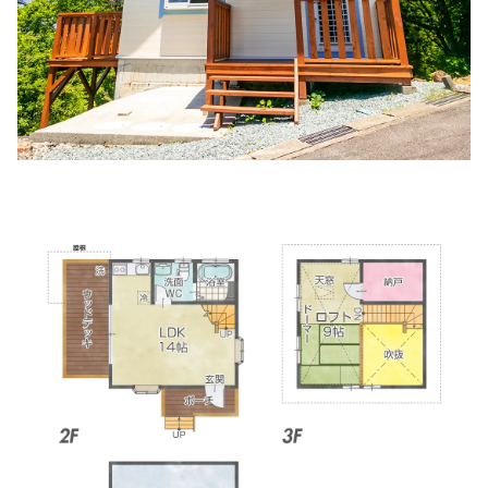
助産院エンジェルスマイルモモ
住所:
三重県伊勢市佐八町２０２２−１ （日曜・祝日定休
日、土曜は健診のみ。完全予約制）
マップで見る
いど胃腸科クリニック
住所:
三重県伊勢市一志町６−７
マップで見る
小野循環器科内科
住所:
三重県伊勢市御薗町長屋２１８１
マップで見る
網谷医院
住所:
三重県伊勢市八日市場町９−１２
マップで見る
山本内科クリニック
住所:
三重県伊勢市津村町７９２−１
マップで見る
岩田医院
住所:
三重県伊勢市二俣１丁目４−１６
マップで見る
宮村医院
住所:
三重県伊勢市河崎１丁目４−３０
マップで見る
海野内科