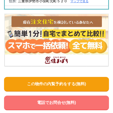
住所:
三重県伊勢市小俣町元町５２０
マップで見る
伊勢赤十字病院
住所:
三重県伊勢市船江１丁目４７１番２
マップで見る
寺田クリニック
住所:
三重県伊勢市小木町２６０−１
マップで見る
木村クリニック
住所:
三重県伊勢市船江１丁目２−３８
マップで見る
山崎外科内科
住所:
三重県伊勢市楠部町乙７７
マップで見る
東谷医院
住所:
三重県伊勢市神久５丁目７−５６
マップで見る
この物件の内覧予約をする(無料)
橋上医院
住所:
三重県伊勢市岩渕２丁目２−３
マップで見る
いせはまごうくらた内科
電話でお問合せ(無料)
住所:
三重県伊勢市黒瀬町６９０−２
マップで見る