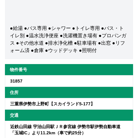
●給湯 ●バス専用 ●シャワー ●トイレ専用 ●バス・ト
イレ別 ●温水洗浄便座 ●洗濯機置き場有 ●プロパンガ
ス ●その他水道 ●排水浄化槽 ●駐車場有 ●出窓 ●リフ
ォーム済 ●倉庫 ●ウッドデッキ ●照明付
物件番号
31857
住所
三重県伊勢市上野町【スカイランド5-177】
交通
近鉄山田線 宇治山田駅ＪＲ参宮線 伊勢市駅伊勢自動車道
「玉城IC」より11.2km（車で約25分）