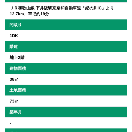
ＪＲ和歌山線 下井阪駅京奈和自動車道「紀の川IC」より
12.7km、車で約19分
間取り
1DK
階建
地上2階
建物面積
38㎡
土地面積
73㎡
築年月
-