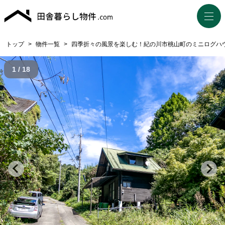
トップ
>
物件一覧
>
四季折々の風景を楽しむ！紀の川市桃山町のミニログハ
1 / 18