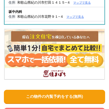
住所:
和歌山県紀の川市打田１４１５−４
マップで見る
坂中内科
住所:
和歌山県紀の川市花野９１−４
マップで見る
宮井内科
住所:
和歌山県紀の川市上野１３−１０
マップで見る
循環器内科するたクリニック
住所:
和歌山県紀の川市上野７８−１
マップで見る
高尾内科医院
住所:
和歌山県紀の川市貴志川町丸栖５−４
マップで見る
貴志川リハビリテーション病院
住所:
和歌山県紀の川市貴志川町丸栖１４２３−３
マップで
見る
長雄整形外科
住所:
和歌山県紀の川市下井阪４４７−１
マップで見る
この物件の内覧予約をする(無料)
那賀地方休日急患診療所
住所:
和歌山県紀の川市東大井３５０
マップで見る