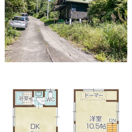
住所:
和歌山県紀の川市打田
マップで見る
かしい小児科
住所:
和歌山県紀の川市打田１４１７−４
マップで見る
のだ小児科
住所:
和歌山県紀の川市北大井１９８−７
マップで見る
やまうえ動物病院
住所:
和歌山県紀の川市東三谷１６２−１
マップで見る
山口胃腸科
住所:
和歌山県紀の川市西大井１４８−９
マップで見る
西岡内科胃腸科
住所:
和歌山県紀の川市桃山町最上８４−５
マップで見る
きむら皮膚科
住所:
和歌山県紀の川市花野４９６−７
マップで見る
中田内科胃腸科
住所:
和歌山県紀の川市猪垣５５−３
マップで見る