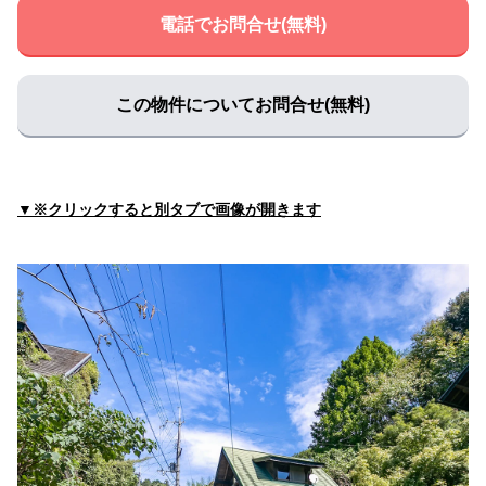
電話でお問合せ(無料)
奥クリニック
住所:
和歌山県紀の川市黒土２６３−１
マップで見る
どばしクリニック 胃腸・呼吸器科・外科
この物件についてお問合せ(無料)
住所:
和歌山県紀の川市北勢田２２８−１
マップで見る
那賀郡医師会
住所:
和歌山県紀の川市東大井３５０
マップで見る
▼※クリックすると別タブで画像が開きます
那賀医師会 在宅医療サポートセンター
住所:
和歌山県紀の川市打田１２８２
マップで見る
那賀病院
住所:
和歌山県紀の川市打田
マップで見る
きむら皮膚科 紀の川市
住所:
和歌山県紀の川市花野４９６−７
マップで見る
耳鼻咽喉科 ゆうクリニック
住所:
和歌山県紀の川市中井阪205−３
マップで見る
公立那賀病院