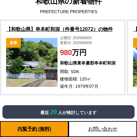
和歌山県の新着物件
PREFECTURE PROPERTIES
【和歌山県】串本町和深（件番号12072）の物件
公開日:
2026/08/05
新着
更新日:
2026/08/09
980
万円
和歌山県東牟婁郡串本町和深
間取: 5DK
建物面積: 120㎡
築年月: 1979年07月
29
最近
人が検討しています
閲覧履歴
HISTORY PROPERTIES
内覧予約 (無料)
お問い合わせ
※現在閲覧履歴データはありません。