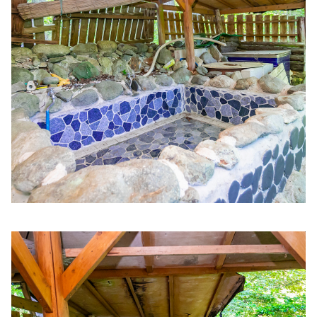
井上内科医院
住所:
兵庫県姫路市博労町７７
マップで見る
松島クリニック
住所:
兵庫県姫路市岩端町
マップで見る
おがさ内科
住所:
兵庫県姫路市飾磨区加茂南８２４−１４
マップで見る
南駅前町 内科 胃腸内科 水野クリニック
住所:
兵庫県姫路市南駅前町５９
マップで見る
さわだ内科・呼吸器クリニック
住所:
兵庫県姫路市日出町３丁目３８−１
マップで見る
八家病院
住所:
兵庫県姫路市西今宿２丁目９−５０
マップで見る
医療法人藤森医療財団 小国病院
住所:
兵庫県姫路市南条２丁目２３
マップで見る
やはた歯科
住所:
兵庫県姫路市勝原区大谷８−１
マップで見る