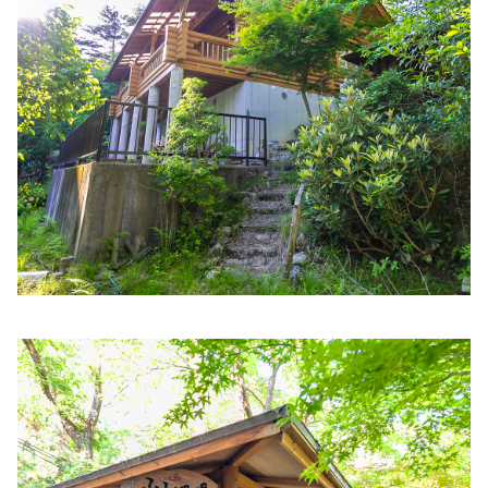
白井医院
住所:
兵庫県姫路市東雲町２丁目２−１ 白井医院
マップで見
る
清水医院
住所:
兵庫県姫路市飾磨区天神９−９ 清水医院
マップで見る
小見山医院
住所:
兵庫県姫路市若菜町２丁目１８−２ 小宮山医院
マップ
で見る
河野医院
住所:
兵庫県姫路市岡田６０７−１
マップで見る
石川医院
住所:
兵庫県姫路市古二階町１３５ 石川医院
マップで見る
ナカムラ医院
住所:
兵庫県姫路市下寺町１１１ 優雅 III
マップで見る
相仁
住所:
兵庫県姫路市東雲町３丁目１３
マップで見る