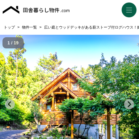
トップ
>
物件一覧
>
広い庭とウッドデッキがある薪ストーブ付ログハウス！姫路市安
1 / 19