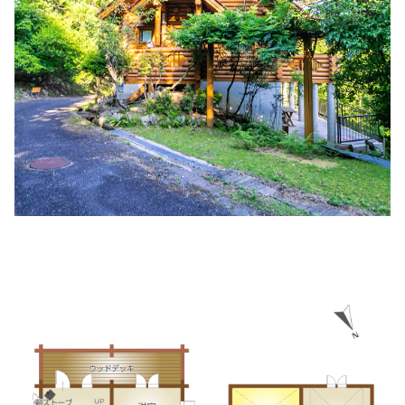
てらおクリニック
住所:
兵庫県姫路市飾磨区構２丁目２０２ てらおクリニック
マップで見る
白枝医院
住所:
兵庫県姫路市白銀町３５
マップで見る
仁恵病院
住所:
兵庫県姫路市野里２７５
マップで見る
姫路医療生活協同組合 ヘルスコープあぼし診療所
住所:
兵庫県姫路市網干区和久２−２
マップで見る
藤田クリニック
住所:
兵庫県姫路市東今宿４丁目１−１０
マップで見る
光寿会クリニック
住所:
兵庫県姫路市北条１丁目３８５ 光寿会クリニック
マ
ップで見る
姫路中央病院付属クリニックＰＥＴ画像センター
住所:
兵庫県姫路市飾磨区三宅２丁目３６
マップで見る