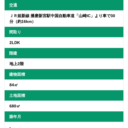
交通
ＪＲ姫新線 播磨新宮駅中国自動車道「山崎IC」より車で30
分（約16km）
間取り
2LDK
階建
地上2階
建物面積
84㎡
土地面積
680㎡
築年月
-