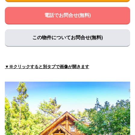
神野病院
住所:
兵庫県姫路市飾磨区下野田２丁目５３３−３
マップで
電話でお問合せ(無料)
見る
国部医院
住所:
兵庫県姫路市車崎３丁目３−１３
マップで見る
この物件についてお問合せ(無料)
水田クリニック
住所:
兵庫県姫路市飾磨区細江６５０−１ 水田クリニック
マップで見る
▼※クリックすると別タブで画像が開きます
川崎医院
住所:
兵庫県姫路市北条口５丁目８１
マップで見る
独立行政法人国立病院機構 姫路医療センター
住所:
兵庫県姫路市本町６８
マップで見る
医療法人社団健裕会中谷病院
住所:
兵庫県姫路市飾磨区細江２５０１
マップで見る
三谷内科医院
住所:
兵庫県姫路市飾磨区今在家３丁目２６８
マップで見る