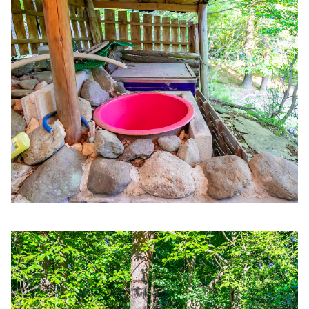
板垣歯科クリニック
住所:
兵庫県姫路市余部区上余部２２８−４
マップで見る
AGAスキンクリニック姫路院
住所:
兵庫県姫路市駅前町２３２ しらさぎ駅前ビル 5F
マッ
プで見る
村上歯科
住所:
兵庫県姫路市南今宿５−６
マップで見る
東ひめじ腎泌尿器科クリニック
住所:
兵庫県姫路市日出町３丁目３８−１
マップで見る