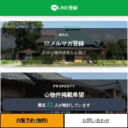
LINE登録
MAIL
メルマガ登録
お得な物件情報をお届け
PROPERTY
物件掲載希望
21
当日、物件を掲載できます
最近
人が検討しています
内覧予約 (無料)
お問い合わせ