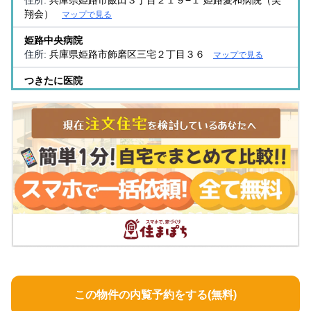
住所:
兵庫県姫路市飯田３丁目２１９−１ 姫路愛和病院（芙
翔会）
マップで見る
姫路中央病院
住所:
兵庫県姫路市飾磨区三宅２丁目３６
マップで見る
つきたに医院
住所:
兵庫県姫路市久保町１２３
マップで見る
松浦病院
住所:
兵庫県姫路市城東町京口台１
マップで見る
辰巳内科医院
住所:
兵庫県姫路市飯田３丁目９７
マップで見る
城南病院
住所:
兵庫県姫路市本町２３１
マップで見る
空地医院
住所:
兵庫県姫路市十二所前町７２ 空地医院
マップで見る
寺西医院
この物件の内覧予約をする(無料)
住所:
兵庫県姫路市飾磨区清水１０８
マップで見る