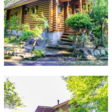
山陽内科クリニック
住所:
兵庫県姫路市飾磨区清水２丁目３１
マップで見る
かいほつ内科クリニック
住所:
兵庫県姫路市白銀町36番地1 中ノ門シャポービル 2階
マップで見る
深津内科診療所
住所:
兵庫県姫路市飾磨区中島７
マップで見る
奥新クリニック
住所:
兵庫県姫路市東今宿３丁目６−３９
マップで見る
網干駅前味木クリニック
住所:
兵庫県姫路市網干区和久４６２−５
マップで見る
泉内科医院
住所:
兵庫県姫路市飾磨区妻鹿９２０ 泉内科
マップで見る
金澤医院
住所:
兵庫県姫路市飾磨区構４丁目１２３１−２７ 金澤医院
マップで見る