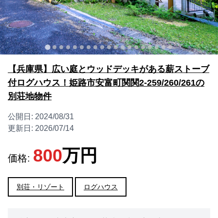
【兵庫県】広い庭とウッドデッキがある薪ストーブ
付ログハウス！姫路市安富町関関2-259/260/261の
別荘地物件
公開日:
2024/08/31
更新日:
2026/07/14
800
万円
価格:
別荘・リゾート
ログハウス