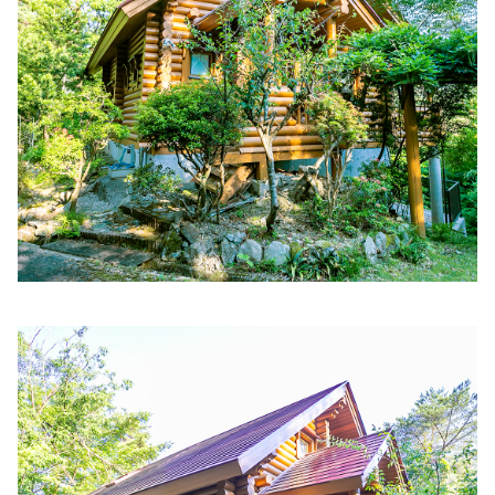
住所:
兵庫県小松島市芝生町網干
マップで見る
西庵医院
住所:
兵庫県姫路市紺屋町３７ 西庵医院
マップで見る
とのもとクリニック
住所:
兵庫県姫路市手柄158−１
マップで見る
西川内科医院
住所:
兵庫県姫路市南町５ モルティひめじ
マップで見る
小山内科・消化器内科・循環器内科医院
住所:
兵庫県姫路市北条口２丁目１５
マップで見る
上川ぺインクリニック
住所:
兵庫県姫路市本町２３９
マップで見る
中谷病院 総合健診室
住所:
兵庫県姫路市飾磨区細江
マップで見る
大島内科クリニック
住所:
兵庫県姫路市飾磨区構３丁目２３３
マップで見る