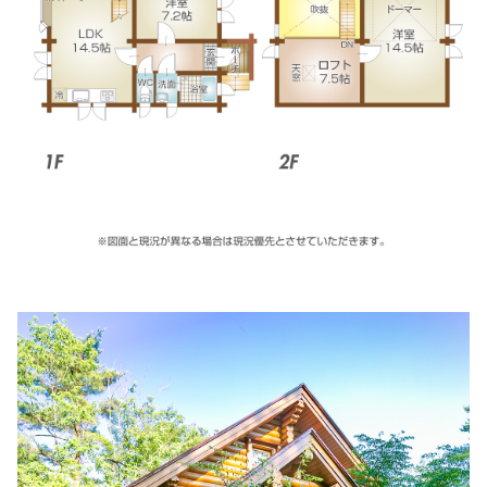
兵庫県立はりま姫路総合医療センター
住所:
兵庫県姫路市神屋町３丁目264番地
マップで見る
木村病院
住所:
兵庫県姫路市南八代町５−３
マップで見る
空地内科院
住所:
兵庫県姫路市呉服町８
マップで見る
リコルスクリニック
住所:
兵庫県姫路市駅前町２７−１ リコルスビル２Ｆ
マップ
で見る
阿保クリニック
住所:
兵庫県姫路市東駅前町７５−１
マップで見る
ツカザキ病院
住所:
兵庫県姫路市網干区和久６８−１
マップで見る
八木外科
住所:
兵庫県姫路市網干区坂出２５７−８
マップで見る
高畑接骨院