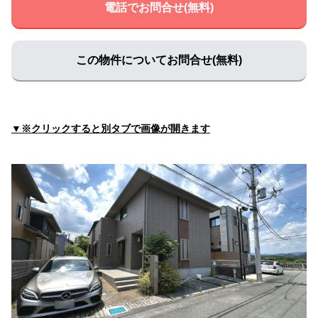
電話でお問合せ(無料)
住所:
兵庫県猪名川町伏見台４丁目２１
マップで見る
医療法人社団 星晶会 ふるさと透析診療所
住所:
兵庫県猪名川町広根北后久２番地
マップで見る
この物件についてお問合せ(無料)
植田循環器内科クリニック
住所:
兵庫県３丁目-８ 白金 猪名川町
マップで見る
整形外科ひぐちクリニック
▼※クリックすると別タブで画像が開きます
住所:
兵庫県猪名川町伏見台１丁目1ｰ56
マップで見る
西岡内科在宅クリニック
住所:
兵庫県猪名川町伏見台１丁目５
マップで見る
やながわ整形外科リハビリクリニック
住所:
兵庫県猪名川町白金３丁目２−３
マップで見る
こたけ整形外科クリニック
住所:
兵庫県猪名川町広根中突田１７−１
マップで見る
はやし皮フ科クリニック
住所:
兵庫県猪名川町松尾台１丁目2−２０ 日生中央タンモト
センタービル １階
マップで見る