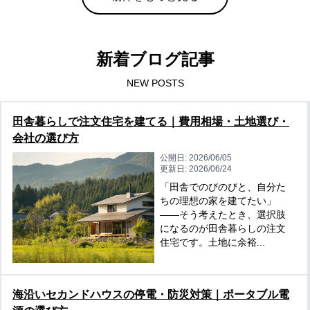
新着ブログ記事
NEW POSTS
田舎暮らしで注文住宅を建てる｜費用相場・土地選び・
会社の選び方
公開日:
2026/06/05
更新日:
2026/06/24
「田舎でのびのびと、自分た
ちの理想の家を建てたい」
——そう考えたとき、選択肢
になるのが田舎暮らしの注文
住宅です。土地に余裕...
海沿いセカンドハウスの停電・防災対策｜ポータブル電