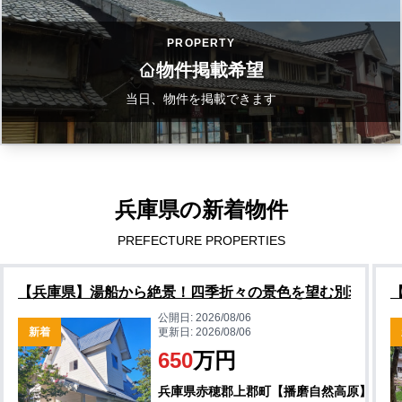
PROPERTY
物件掲載希望
当日、物件を掲載できます
兵庫県の新着物件
PREFECTURE PROPERTIES
【兵庫県】湯船から絶景！四季折々の景色を望む別荘物件
公開日:
2026/08/06
新着
更新日:
2026/08/06
650
万円
兵庫県赤穂郡上郡町【播磨自然高原】