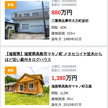
公開日:
2026/08/04
新着
更新日:
2026/08/05
880
万円
三重県志摩市大王町波切
間取: 4DK
建物面積: 319㎡
築年月: 1980年02月
【滋賀県】滋賀県高島市マキノ町 メタセコイヤ並木から
ほど近い庭付きログハウス
公開日:
2026/08/04
新着
更新日:
2026/08/05
1,380
万円
滋賀県高島市マキノ町石庭
間取: 1LDK
建物面積: 30㎡
築年月: 2010年07月