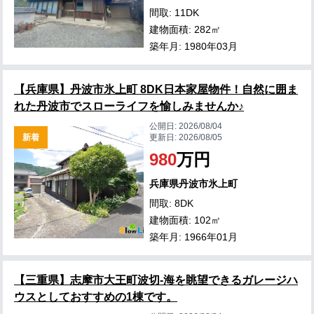
間取: 11DK
建物面積: 282㎡
築年月: 1980年03月
【兵庫県】丹波市氷上町 8DK日本家屋物件！自然に囲ま
れた丹波市でスローライフを愉しみませんか♪
公開日:
2026/08/04
新着
更新日:
2026/08/05
980
万円
兵庫県丹波市氷上町
間取: 8DK
建物面積: 102㎡
築年月: 1966年01月
【三重県】志摩市大王町波切-海を眺望できるガレージハ
ウスとしておすすめの1棟です。