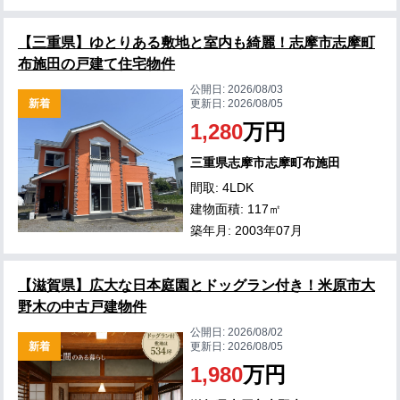
【三重県】ゆとりある敷地と室内も綺麗！志摩市志摩町
布施田の戸建て住宅物件
公開日:
2026/08/03
新着
更新日:
2026/08/05
1,280
万円
三重県志摩市志摩町布施田
間取: 4LDK
建物面積: 117㎡
築年月: 2003年07月
【滋賀県】広大な日本庭園とドッグラン付き！米原市大
野木の中古戸建物件
公開日:
2026/08/02
新着
更新日:
2026/08/05
1,980
万円