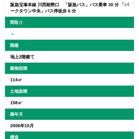
阪急宝塚本線 川西能勢口 「阪急バス」バス乗車 30 分 「パ
ークタウン中央」バス停徒歩 6 分
間取り
－
階建
地上2階建て
建物面積
114㎡
土地面積
158㎡
築年月
2006年10月
構造