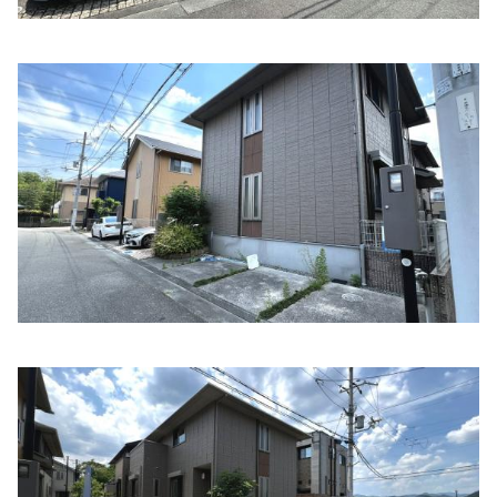
前田クリニック耳鼻咽喉科
住所:
兵庫県猪名川町松尾台１丁目2−２０ 日生センタービル
3階
マップで見る
猪名川動物医療センター
住所:
兵庫県猪名川町紫合東垣内３８１−１
マップで見る