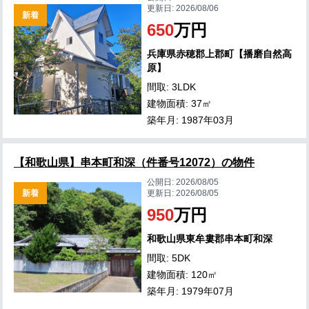
更新日:
2026/08/06
新着
650
万円
兵庫県赤穂郡上郡町【播磨自然高
原】
間取: 3LDK
建物面積: 37㎡
築年月: 1987年03月
【和歌山県】串本町和深（件番号12072）の物件
公開日:
2026/08/05
新着
更新日:
2026/08/05
950
万円
和歌山県東牟婁郡串本町和深
間取: 5DK
建物面積: 120㎡
築年月: 1979年07月