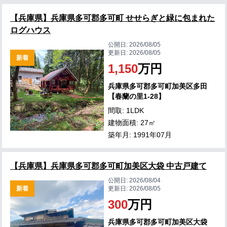
【兵庫県】兵庫県多可郡多可町 せせらぎと緑に包まれた
ログハウス
公開日:
2026/08/05
更新日:
2026/08/05
新着
1,150
万円
兵庫県多可郡多可町加美区多田
【春蘭の里1-28】
間取: 1LDK
建物面積: 27㎡
築年月: 1991年07月
【兵庫県】兵庫県多可郡多可町加美区大袋 中古戸建て
公開日:
2026/08/04
新着
更新日:
2026/08/05
300
万円
兵庫県多可郡多可町加美区大袋