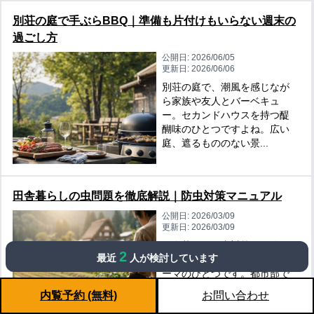
別荘の庭で手ぶらBBQ｜準備も片付けもいらない週末の
過ごし方
公開日:
2026/06/05
更新日:
2026/06/06
別荘の庭で、潮風を感じなが
ら家族や友人とバーベキュ
ー。セカンドハウスを持つ醍
醐味のひとつですよね。広い
庭、遮るもののない景...
田舎暮らしの虫問題を徹底解説｜防虫対策マニュアル
公開日:
2026/03/09
更新日:
2026/03/09
田舎暮らしの虫対策は、移住
2
最近
人が検討しています
前に知っておくべき最重要テ
ーマのひとつです。都市部で
は見かけない大きな虫や、数
内覧予約 (無料)
お問い合わせ
の多さに驚く方が少...