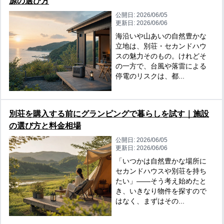
源の選び方
公開日:
2026/06/05
更新日:
2026/06/06
海沿いや山あいの自然豊かな
立地は、別荘・セカンドハウ
スの魅力そのもの。けれどそ
の一方で、台風や落雷による
停電のリスクは、都...
別荘を購入する前にグランピングで暮らしを試す｜施設
の選び方と料金相場
公開日:
2026/06/05
更新日:
2026/06/06
「いつかは自然豊かな場所に
セカンドハウスや別荘を持ち
たい」——そう考え始めたと
き、いきなり物件を探すので
はなく、まずはその...