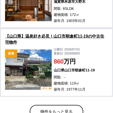
滋賀県米原市大野木
間取: 8SLDK
建物面積: 172㎡
築年月: 1903年01月
【山口県】温泉好き必見！山口市朝倉町11-19の中古住
宅物件
公開日:
2026/07/31
新着
更新日:
2026/08/05
860
万円
山口県山口市朝倉町11-19
間取: －
建物面積: 119㎡
築年月: 1977年11月
物件をもっと見る