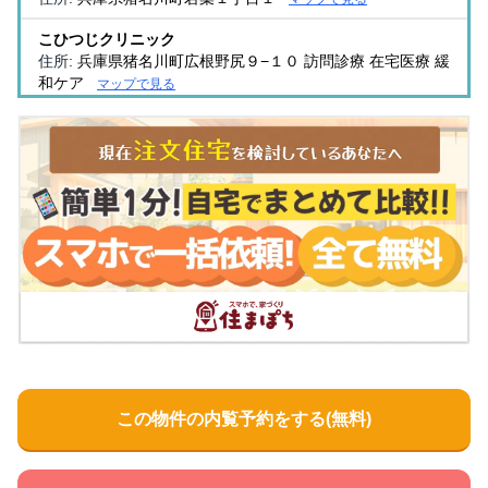
こひつじクリニック
住所:
兵庫県猪名川町広根野尻９−１０ 訪問診療 在宅医療 緩
和ケア
マップで見る
医療法人社団 衿正会 生駒クリニック
住所:
兵庫県川辺郡猪名川町松尾台１丁目２−２０ 日生中央
センタービル北棟2F
マップで見る
たのうえこどもクリニック
住所:
兵庫県猪名川町白金２丁目１ 猪名川店3F
マップで見
る
メディスコ
住所:
兵庫県猪名川町上野愛宕山２−４
マップで見る
森内科小児科医院
住所:
兵庫県猪名川町伏見台１丁目３
マップで見る
この物件の内覧予約をする(無料)
みかさ動物病院
住所:
兵庫県猪名川町松尾台１丁目２−１
マップで見る
クリニックヤマガミ