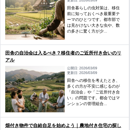
更新日:
2026/03/09
田舎暮らしの虫対策は、移住
前に知っておくべき最重要テ
ーマのひとつです。都市部で
は見かけない大きな虫や、数
の多さに驚く方が少...
田舎の自治会は入るべき？移住者のご近所付き合いのリ
アル
公開日:
2026/03/09
更新日:
2026/03/09
田舎への移住を考えたとき、
多くの方が不安に感じるのが
「自治会」や「ご近所付き合
い」の問題です。都会ではマ
ンションの管理組合...
畑付き物件で自給自足を始めよう｜農地付き住宅の探し