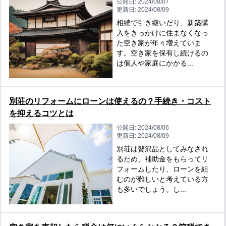
公開日:
2024/08/07
更新日:
2024/08/09
相続で引き継いだり、新築購
入をきっかけに住まなくなっ
た空き家が年々増えていま
す。空き家を保有し続けるの
は個人や家庭にかかる...
別荘のリフォームにローンは使えるの？手続き・コスト
を抑えるコツとは
公開日:
2024/08/06
更新日:
2024/08/09
別荘は贅沢品としてみなされ
るため、補助金をもらってリ
フォームしたり、ローンを組
むのが難しいと考えている方
も多いでしょう。し...