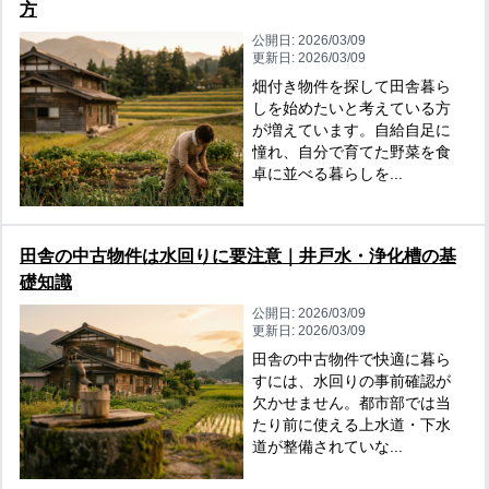
方
公開日:
2026/03/09
更新日:
2026/03/09
畑付き物件を探して田舎暮ら
しを始めたいと考えている方
が増えています。自給自足に
憧れ、自分で育てた野菜を食
卓に並べる暮らしを...
田舎の中古物件は水回りに要注意｜井戸水・浄化槽の基
礎知識
公開日:
2026/03/09
更新日:
2026/03/09
田舎の中古物件で快適に暮ら
すには、水回りの事前確認が
欠かせません。都市部では当
たり前に使える上水道・下水
道が整備されていな...