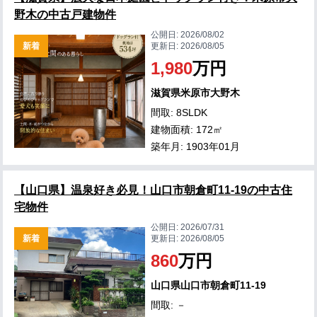
野木の中古戸建物件
公開日:
2026/08/02
新着
更新日:
2026/08/05
1,980
万円
滋賀県米原市大野木
間取: 8SLDK
建物面積: 172㎡
築年月: 1903年01月
【山口県】温泉好き必見！山口市朝倉町11-19の中古住
宅物件
公開日:
2026/07/31
新着
更新日:
2026/08/05
860
万円
山口県山口市朝倉町11-19
間取: －