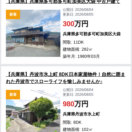
【兵庫県】兵庫県多可郡多可町加美区大袋 中古戸建て
公開日:
2026/08/04
新着
更新日:
2026/08/05
300
万円
兵庫県多可郡多可町加美区大袋
間取: 11DK
建物面積: 282㎡
築年月: 1980年03月
【兵庫県】丹波市氷上町 8DK日本家屋物件！自然に囲ま
れた丹波市でスローライフを愉しみませんか♪
公開日:
2026/08/04
新着
更新日:
2026/08/05
980
万円
兵庫県丹波市氷上町
間取: 8DK
建物面積: 102㎡