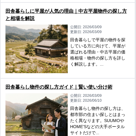
田舎暮らしに平屋が人気の理由｜中古平屋物件の探し方
と相場を解説
公開日:
2026/03/09
更新日:
2026/03/09
田舎暮らしで平屋の物件を探
している方に向けて、平屋が
選ばれる理由・中古平屋の価
格相場・物件の探し方を詳し
く解説します。...
田舎暮らし物件の探し方ガイド｜賢い使い分け術
公開日:
2026/03/09
更新日:
2026/06/10
田舎暮らし物件の探し方は、
都市部の住まい探しとはまっ
たく異なります。SUUMOや
HOME'Sなどの大手ポータル
サイトだけで...