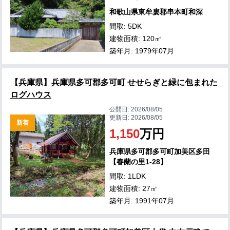
和歌山県東牟婁郡串本町和深
間取: 5DK
建物面積: 120㎡
築年月: 1979年07月
【兵庫県】兵庫県多可郡多可町 せせらぎと緑に包まれた
ログハウス
公開日:
2026/08/05
更新日:
2026/08/05
新着
1,150
万円
兵庫県多可郡多可町加美区多田
【春蘭の里1-28】
間取: 1LDK
建物面積: 27㎡
築年月: 1991年07月