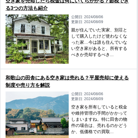
空き家を売却したら税金は何にいくらかかる？節税でき
る3つの方法も紹介
公開日:
2024/08/06
更新日:
2024/08/09
親が住んでいた実家、別荘と
して購入したけど使わなくな
った家…今は誰も住んでいな
い空き家があると、所有する
べきか売却するべき...
和歌山の田舎にある空き家は売れる？平屋売却に使える
制度や売り方を解説
公開日:
2024/08/06
更新日:
2024/08/09
空き家を所有していると税金
や維持管理の手間がかかって
しまいますね。特に田舎の物
件の場合は、売れるのかどう
か、低価格での買取...