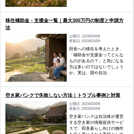
移住補助金・支援金一覧｜最大300万円の制度と申請方
法
公開日:
2026/03/09
更新日:
2026/03/09
田舎への移住を考えたとき、
「補助金や支援金ってどんな
ものがあるの？」と気になる
方は多いのではないでしょう
か。実は、国や自治...
空き家バンクで失敗しない方法｜トラブル事例と対策
公開日:
2026/03/09
更新日:
2026/03/09
空き家バンクは自治体が運営
する空き家の情報提供サービ
スで、田舎暮らし向けの物件