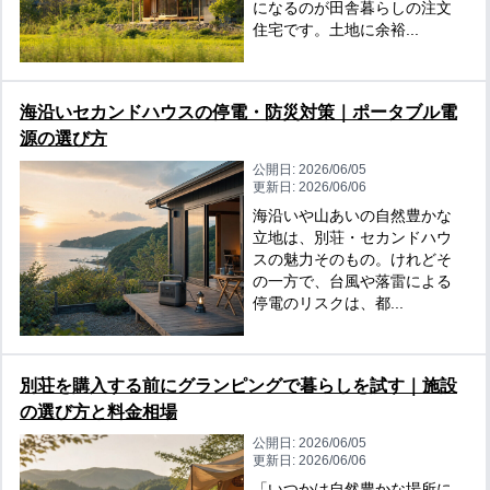
になるのが田舎暮らしの注文
住宅です。土地に余裕...
海沿いセカンドハウスの停電・防災対策｜ポータブル電
源の選び方
公開日:
2026/06/05
更新日:
2026/06/06
海沿いや山あいの自然豊かな
立地は、別荘・セカンドハウ
スの魅力そのもの。けれどそ
の一方で、台風や落雷による
停電のリスクは、都...
別荘を購入する前にグランピングで暮らしを試す｜施設
の選び方と料金相場
公開日:
2026/06/05
更新日:
2026/06/06
「いつかは自然豊かな場所に