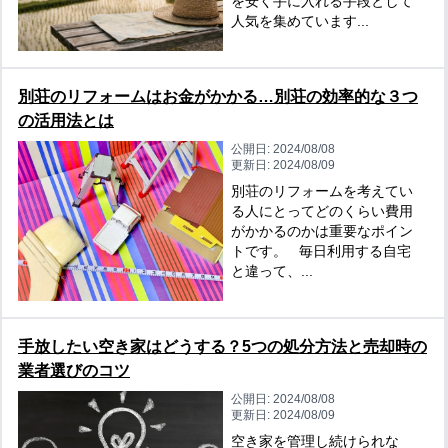
を安く手に入れる手段として
人気を集めています...
別荘のリフォームはお金がかかる…別荘の効率的な３つ
の活用法とは
公開日:
2024/08/08
更新日:
2024/08/09
別荘のリフォームを考えてい
る人にとってどのくらい費用
がかかるのかは重要なポイン
トです。 毎日利用する自宅
と違って、...
手放したい空き家はどうする？5つの処分方法と売却時の
業者選びのコツ
公開日:
2024/08/08
更新日:
2024/08/09
空き家を管理し続けられな