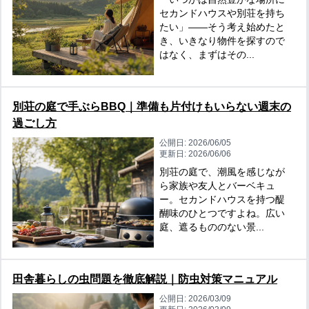
セカンドハウスや別荘を持ち
たい」——そう考え始めたと
き、いきなり物件を探すので
はなく、まずはその...
別荘の庭で手ぶらBBQ｜準備も片付けもいらない週末の
過ごし方
公開日:
2026/06/05
更新日:
2026/06/06
別荘の庭で、潮風を感じなが
ら家族や友人とバーベキュ
ー。セカンドハウスを持つ醍
醐味のひとつですよね。広い
庭、遮るもののない景...
田舎暮らしの虫問題を徹底解説｜防虫対策マニュアル
公開日:
2026/03/09