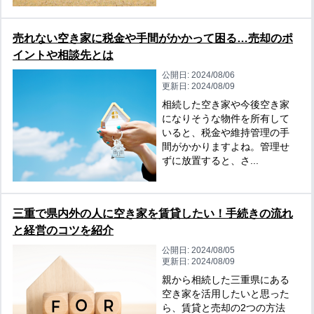
売れない空き家に税金や手間がかかって困る…売却のポ
イントや相談先とは
公開日:
2024/08/06
更新日:
2024/08/09
相続した空き家や今後空き家
になりそうな物件を所有して
いると、税金や維持管理の手
間がかかりますよね。管理せ
ずに放置すると、さ...
三重で県内外の人に空き家を賃貸したい！手続きの流れ
と経営のコツを紹介
公開日:
2024/08/05
更新日:
2024/08/09
親から相続した三重県にある
空き家を活用したいと思った
ら、賃貸と売却の2つの方法