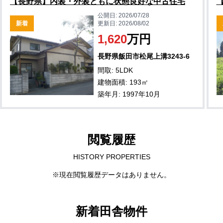
【長野県】内装・外装ともに状態良好な中古住宅
公開日:
2026/07/28
新着
更新日:
2026/08/02
1,620
万円
長野県飯田市松尾上溝3243-6
間取: 5LDK
建物面積: 193㎡
築年月: 1997年10月
閲覧履歴
HISTORY PROPERTIES
※現在閲覧履歴データはありません。
新着田舎物件