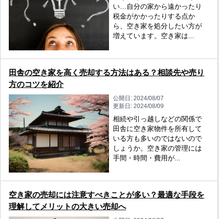
い…自分の家から遠かったり
税金がかかったりする点か
ら、空き家を処分したい方が
増えています。空き家は...
田舎の空き家を高く売却する方法はある？相談先や売り
方のコツを紹介
公開日:
2024/08/07
更新日:
2024/08/09
相続や引っ越しなどの関係で
田舎に空き家物件を所有して
いる方も多いのではないので
しょうか。空き家の管理には
手間・時間・費用が...
空き家の売却には注意すべきことが多い？最適な手段を
理解してメリットの大きい売却へ