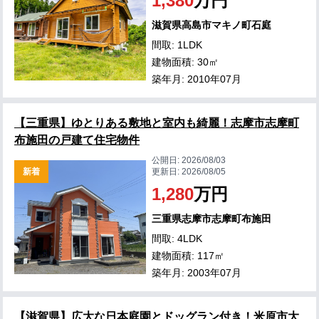
1,380
万円
滋賀県高島市マキノ町石庭
間取: 1LDK
建物面積: 30㎡
築年月: 2010年07月
【三重県】ゆとりある敷地と室内も綺麗！志摩市志摩町
布施田の戸建て住宅物件
公開日:
2026/08/03
新着
更新日:
2026/08/05
1,280
万円
三重県志摩市志摩町布施田
間取: 4LDK
建物面積: 117㎡
築年月: 2003年07月
【滋賀県】広大な日本庭園とドッグラン付き！米原市大