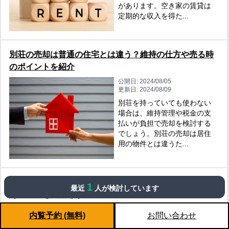
があります。空き家の賃貸は
定期的な収入を得た...
別荘の売却は普通の住宅とは違う？維持の仕方や売る時
のポイントを紹介
公開日:
2024/08/05
更新日:
2024/08/09
別荘を持っていても使わない
場合は、維持管理や税金の支
払いが負担で売却を検討する
でしょう。別荘の売却は居住
用の物件とは違うた...
セカンドハウスの所有は老後にどんな影響が？ゆとりの
1
最近
人が検討しています
ある生活を目指そう
公開日:
2023/10/24
内覧予約 (無料)
お問い合わせ
更新日:
2023/10/24