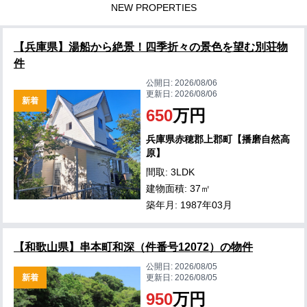
NEW PROPERTIES
【兵庫県】湯船から絶景！四季折々の景色を望む別荘物
件
公開日:
2026/08/06
更新日:
2026/08/06
新着
650
万円
兵庫県赤穂郡上郡町【播磨自然高
原】
間取: 3LDK
建物面積: 37㎡
築年月: 1987年03月
【和歌山県】串本町和深（件番号12072）の物件
公開日:
2026/08/05
新着
更新日:
2026/08/05
950
万円