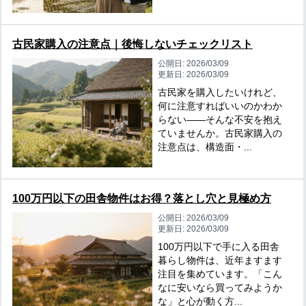
古民家購入の注意点｜後悔しないチェックリスト
公開日:
2026/03/09
更新日:
2026/03/09
古民家を購入したいけれど、
何に注意すればいいのかわか
らない――そんな不安を抱え
ていませんか。古民家購入の
注意点は、構造面・...
100万円以下の田舎物件はお得？落とし穴と見極め方
公開日:
2026/03/09
更新日:
2026/03/09
100万円以下で手に入る田舎
暮らし物件は、近年ますます
注目を集めています。「こん
なに安いなら買ってみようか
な」と心が動く方...