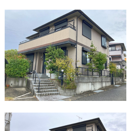
住所:
和歌山県橋本市東家４丁目１２−６
マップで見る
みどりクリニック
住所:
和歌山県橋本市岸上２２−１
マップで見る
平林医院
住所:
和歌山県橋本市古佐田１丁目５−１３
マップで見る
山本病院地域連携室
住所:
和歌山県橋本市東家６丁目７−２６ 山本病院
マップで
見る
南クリニック胃腸肛門科
住所:
和歌山県橋本市市脇４丁目７−６ 南クリニック
マップ
で見る
訪問クリニック中塚
住所:
和歌山県橋本市市脇１丁目２−１
マップで見る
上田こどもクリニック
住所:
和歌山県橋本市紀見 字椿原591-6
マップで見る
トメモリ眼科・形成外科