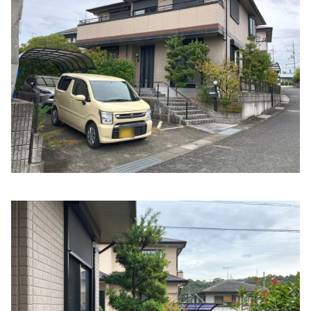
住所:
和歌山県橋本市市脇５丁目４−２３
マップで見る
稲垣皮膚泌尿器科医院
住所:
和歌山県橋本市東家１丁目２−２２
マップで見る
堀切歯科診療所
住所:
和歌山県橋本市御幸辻２５１−２
マップで見る
たきわき皮フ科クリニック
住所:
和歌山県橋本市高野口町伏原１８８−１
マップで見る
稲垣医院
住所:
和歌山県橋本市東家１丁目２−２２
マップで見る
萱沢医院
住所:
和歌山県橋本市清水１９０
マップで見る
玉井医院
住所:
和歌山県橋本市高野口町名倉６４１
マップで見る
辻本クリニック
住所:
和歌山県橋本市高野口町大野２３５−１
マップで見る