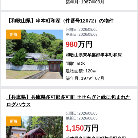
築年月: 1987年03月
【和歌山県】串本町和深（件番号12072）の物件
公開日:
2026/08/05
新着
更新日:
2026/08/08
980
万円
和歌山県東牟婁郡串本町和深
間取: 5DK
建物面積: 120㎡
築年月: 1979年07月
【兵庫県】兵庫県多可郡多可町 せせらぎと緑に包まれた
ログハウス
公開日:
2026/08/05
更新日:
2026/08/05
新着
1,150
万円