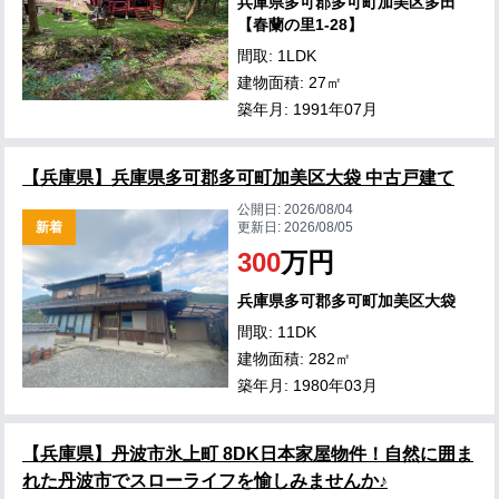
兵庫県多可郡多可町加美区多田
【春蘭の里1-28】
間取: 1LDK
建物面積: 27㎡
築年月: 1991年07月
【兵庫県】兵庫県多可郡多可町加美区大袋 中古戸建て
公開日:
2026/08/04
新着
更新日:
2026/08/05
300
万円
兵庫県多可郡多可町加美区大袋
間取: 11DK
建物面積: 282㎡
築年月: 1980年03月
【兵庫県】丹波市氷上町 8DK日本家屋物件！自然に囲ま
れた丹波市でスローライフを愉しみませんか♪