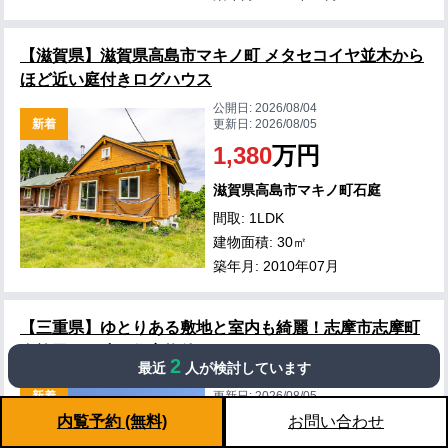
【滋賀県】滋賀県高島市マキノ町 メタセコイヤ並木から
ほど近い庭付きログハウス
公開日:
2026/08/04
新着
更新日:
2026/08/05
1,380
万円
滋賀県高島市マキノ町石庭
間取: 1LDK
建物面積: 30㎡
築年月: 2010年07月
【三重県】ゆとりある敷地と室内も綺麗！志摩市志摩町
布施田の戸建て住宅物件
2
最近
人が検討しています
公開日:
2026/08/03
新着
更新日:
2026/08/05
内覧予約 (無料)
お問い合わせ
1,280
万円