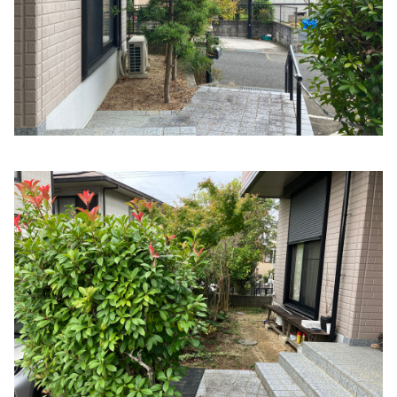
阪上医院
住所:
和歌山県橋本市高野口町名古曽１０３８−２
マップで
見る
松岡医院
住所:
和歌山県橋本市高野口町名倉１８６−１
マップで見る
植阪クリニック
住所:
和歌山県橋本市高野口町伏原１４４−２
マップで見る
前田内科
住所:
和歌山県橋本市高野口町名倉
マップで見る
虎谷内科小児科医院
住所:
和歌山県橋本市高野口町向島１７７
マップで見る
森下クリニック
住所:
和歌山県橋本市高野口町向島４２−１３
マップで見る
栗山クリニック
住所:
和歌山県橋本市高野口町小田６５３−２
マップで見る
こころの郷クリニック