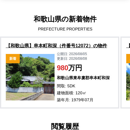
和歌山県の新着物件
PREFECTURE PROPERTIES
【和歌山県】串本町和深（件番号12072）の物件
公開日:
2026/08/05
新着
更新日:
2026/08/08
980
万円
和歌山県東牟婁郡串本町和深
間取: 5DK
建物面積: 120㎡
築年月: 1979年07月
閲覧履歴