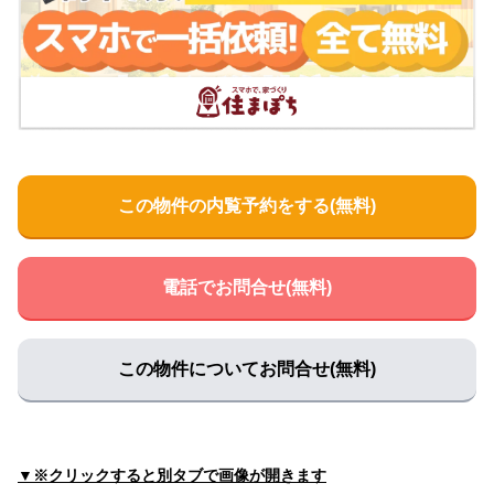
住所:
和歌山県橋本市橋本２丁目２−１６ 内科 小林医院
マ
ップで見る
奥野クリニック
住所:
和歌山県橋本市御幸辻１４８−１
マップで見る
伊藤クリニック
住所:
和歌山県橋本市高野口町伏原１０１１
マップで見る
この物件の内覧予約をする(無料)
岡本クリニック
住所:
和歌山県橋本市清水５１２−７
マップで見る
小林診療所
電話でお問合せ(無料)
住所:
和歌山県橋本市学文路７０５
マップで見る
谷内クリニック
住所:
和歌山県橋本市東家４丁目２−４
マップで見る
この物件についてお問合せ(無料)
紀北クリニック
住所:
和歌山県橋本市市脇３丁目６−９ 紀北クリニック
マッ
プで見る
▼※クリックすると別タブで画像が開きます
松園胃腸科・内科