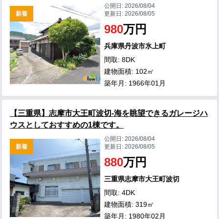
公開日:
2026/08/04
新着
更新日:
2026/08/05
980
万円
兵庫県丹波市氷上町
間取: 8DK
建物面積: 102㎡
築年月: 1966年01月
【三重県】志摩市大王町波切-海を眺望できるガレージハ
ウスとしておすすめの1棟です。
公開日:
2026/08/04
新着
更新日:
2026/08/05
880
万円
三重県志摩市大王町波切
間取: 4DK
建物面積: 319㎡
築年月: 1980年02月