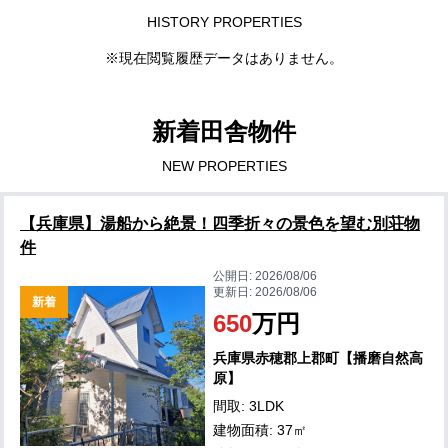
HISTORY PROPERTIES
※現在閲覧履歴データはありません。
新着田舎物件
NEW PROPERTIES
【兵庫県】湯船から絶景！四季折々の景色を望む別荘物
件
公開日:
2026/08/06
更新日:
2026/08/06
新着
650
万円
兵庫県赤穂郡上郡町【播磨自然高
原】
間取: 3LDK
建物面積: 37㎡