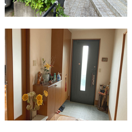
住所:
和歌山県橋本市高野口町名古曽９１８−１
マップで見
る
辻本クリニック＆辻本歯科クリニック
住所:
和歌山県橋本市高野口町大野２３５−１
マップで見る
メディケアはしもと
住所:
和歌山県橋本市神野々８７７−１
マップで見る
なかいクリニック
住所:
和歌山県橋本市神野々３８２
マップで見る
伊都地方休日急患診療所
住所:
和歌山県橋本市東家１丁目３−１
マップで見る
トメモリ眼科・形成外科
住所:
和歌山県橋本市市脇５丁目４−２３
マップで見る