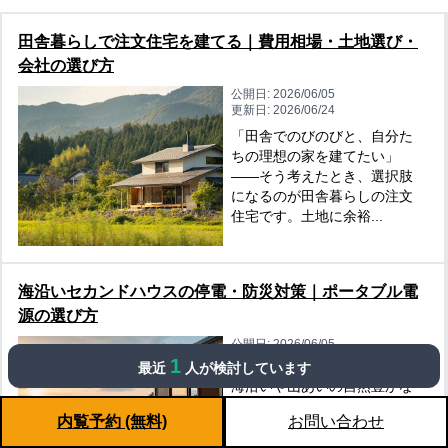
田舎暮らしで注文住宅を建てる｜費用相場・土地選び・
会社の選び方
公開日:
2026/06/05
更新日:
2026/06/24
「田舎でのびのびと、自分た
ちの理想の家を建てたい」
——そう考えたとき、選択肢
になるのが田舎暮らしの注文
住宅です。土地に余裕...
海沿いセカンドハウスの停電・防災対策｜ポータブル電
源の選び方
公開日:
2026/06/05
更新日:
2026/06/06
1
最近
人が検討しています
海沿いや山あいの自然豊かな
立地は、別荘・セカンドハウ
内覧予約 (無料)
お問い合わせ
スの魅力そのもの。けれどそ
の一方で、台風や落雷による