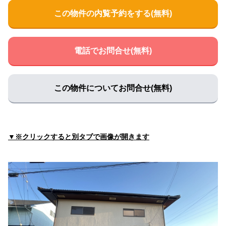
住所:
山口県山口市中央３丁目２−４３
マップで見る
この物件の内覧予約をする(無料)
佐々木医院メディカルプラザ健診センター
住所:
山口県山口市泉都町９−１３ 旧佐々木外科病院
マップ
で見る
電話でお問合せ(無料)
ましもと内科呼吸器科
住所:
山口県山口市湯田温泉３丁目１−２４
マップで見る
この物件についてお問合せ(無料)
おおどの診療所
住所:
山口県山口市石観音町４−４
マップで見る
まかたこどもアレルギークリニック
住所:
山口県山口市赤妻町３−３３−１
マップで見る
▼※クリックすると別タブで画像が開きます
田村医院
住所:
山口県山口市葵１丁目４−７３
マップで見る
山口病院総合健診センター
住所:
山口県山口市駅通り２丁目１０−７
マップで見る
こうとく内科
住所:
山口県山口市下市町１１−５
マップで見る