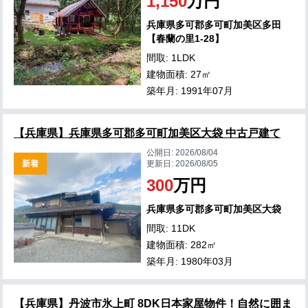
1,150
万円
兵庫県多可郡多可町加美区多田
【春蘭の里1-28】
間取: 1LDK
建物面積: 27㎡
築年月: 1991年07月
【兵庫県】兵庫県多可郡多可町加美区大袋 中古戸建て
公開日:
2026/08/04
新着
更新日:
2026/08/05
300
万円
兵庫県多可郡多可町加美区大袋
間取: 11DK
建物面積: 282㎡
築年月: 1980年03月
【兵庫県】丹波市氷上町 8DK日本家屋物件！自然に囲ま