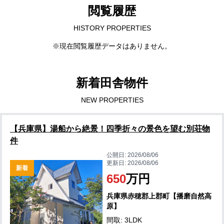
閲覧履歴
HISTORY PROPERTIES
※現在閲覧履歴データはありません。
新着田舎物件
NEW PROPERTIES
【兵庫県】湯船から絶景！四季折々の景色を望む別荘物
件
公開日:
2026/08/06
更新日:
2026/08/06
新着
650
万円
兵庫県赤穂郡上郡町【播磨自然高
原】
間取: 3LDK