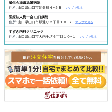
済生会湯田温泉病院
住所:
山口県山口市朝倉町４−５５
マップで見る
医療法人樹一会 山口病院
住所:
山口県山口市駅通り２丁目１０−７
マップで見る
すずき内科クリニック
住所:
山口県山口市大内千坊６丁目１０−１
マップで見る
山口赤十字病院病診連携室
住所:
山口県山口市八幡馬場５３−１
マップで見る
三の宮ふくだクリニック
住所:
山口県山口市三の宮１丁目２−３７ アセント３ C
マッ
プで見る
宮野クリニック
住所:
山口県山口市宮野下９３４−５
マップで見る
林外科医院
住所:
山口県山口市道場門前２丁目２−３１
マップで見る
中央クリニック