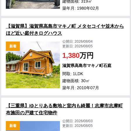
建物面積: 319㎡
築年月: 1980年02月
【滋賀県】滋賀県高島市マキノ町 メタセコイヤ並木から
ほど近い庭付きログハウス
公開日:
2026/08/04
新着
更新日:
2026/08/05
1,380
万円
滋賀県高島市マキノ町石庭
間取: 1LDK
建物面積: 30㎡
築年月: 2010年07月
【三重県】ゆとりある敷地と室内も綺麗！志摩市志摩町
布施田の戸建て住宅物件
公開日:
2026/08/03
新着
更新日:
2026/08/05