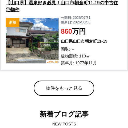
【山口県】温泉好き必見！山口市朝倉町11-19の中古住
宅物件
公開日:
2026/07/31
新着
更新日:
2026/08/05
860
万円
山口県山口市朝倉町11-19
間取: －
建物面積: 119㎡
築年月: 1977年11月
物件をもっと見る
新着ブログ記事
NEW POSTS