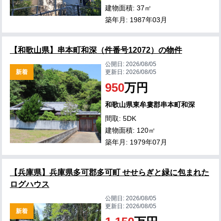
建物面積: 37㎡
築年月: 1987年03月
【和歌山県】串本町和深（件番号12072）の物件
公開日:
2026/08/05
新着
更新日:
2026/08/05
950
万円
和歌山県東牟婁郡串本町和深
間取: 5DK
建物面積: 120㎡
築年月: 1979年07月
【兵庫県】兵庫県多可郡多可町 せせらぎと緑に包まれた
ログハウス
公開日:
2026/08/05
更新日:
2026/08/05
新着