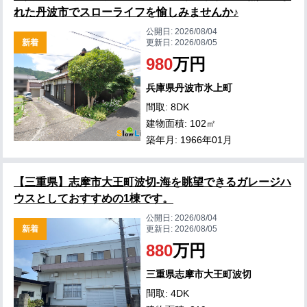
れた丹波市でスローライフを愉しみませんか♪
公開日:
2026/08/04
新着
更新日:
2026/08/05
980
万円
兵庫県丹波市氷上町
間取: 8DK
建物面積: 102㎡
築年月: 1966年01月
【三重県】志摩市大王町波切-海を眺望できるガレージハ
ウスとしておすすめの1棟です。
公開日:
2026/08/04
新着
更新日:
2026/08/05
880
万円
三重県志摩市大王町波切
間取: 4DK