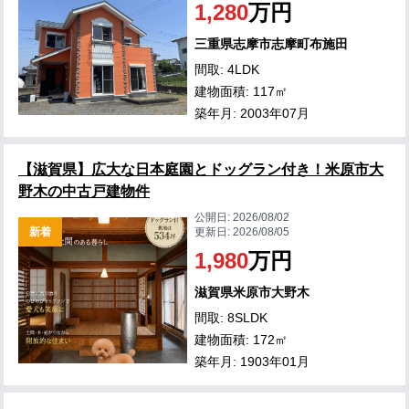
1,280
万円
三重県志摩市志摩町布施田
間取: 4LDK
建物面積: 117㎡
築年月: 2003年07月
【滋賀県】広大な日本庭園とドッグラン付き！米原市大
野木の中古戸建物件
公開日:
2026/08/02
新着
更新日:
2026/08/05
1,980
万円
滋賀県米原市大野木
間取: 8SLDK
建物面積: 172㎡
築年月: 1903年01月