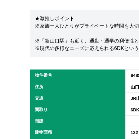
★激推しポイント
※家族一人ひとりがプライベートな時間を大切
※「新山口駅」も近く、通勤・通学の利便性と
※現代の多様なニーズに応えられる6DKとい
物件番号
648
住所
山口
交通
JR
間取り
6D
階建
建物面積
12