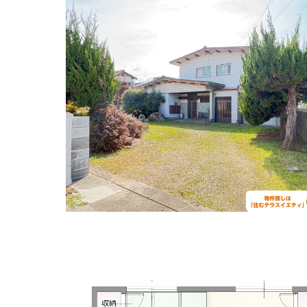
住所:
山口県山口市下市町１１−５
マップで見る
おおうちクリニック
住所:
山口県山口市大内千坊５丁目１−７
マップで