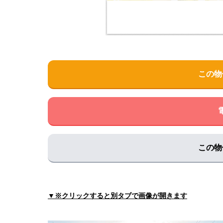
中央クリニック
住所:
山口県山口市中央３丁目２−４３
マップで見
佐々木医院メディカルプラザ健診センター
住所:
山口県山口市泉都町９−１３ 旧佐々木外科病院
ましもと内科呼吸器科
この物
住所:
山口県山口市湯田温泉３丁目１−２４
マップ
おおどの診療所
住所:
山口県山口市石観音町４−４
マップで見る
まかたこどもアレルギークリニック
住所:
山口県山口市赤妻町３−３３−１
マップで見る
この物
田村医院
住所:
山口県山口市葵１丁目４−７３
マップで見る
山口病院総合健診センター
▼※クリックすると別タブで画像が開きます
住所:
山口県山口市駅通り２丁目１０−７
マップで
こうとく内科