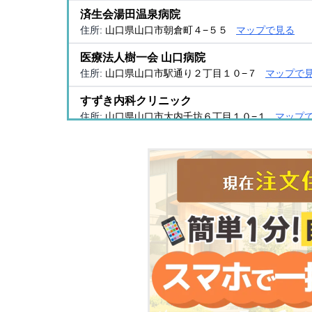
済生会湯田温泉病院
住所:
山口県山口市朝倉町４−５５
マップで見る
医療法人樹一会 山口病院
住所:
山口県山口市駅通り２丁目１０−７
マップで
すずき内科クリニック
住所:
山口県山口市大内千坊６丁目１０−１
マップ
山口赤十字病院病診連携室
住所:
山口県山口市八幡馬場５３−１
マップで見る
三の宮ふくだクリニック
住所:
山口県山口市三の宮１丁目２−３７ アセント３ 
宮野クリニック
住所:
山口県山口市宮野下９３４−５
マップで見る
林外科医院
住所:
山口県山口市道場門前２丁目２−３１
マップ