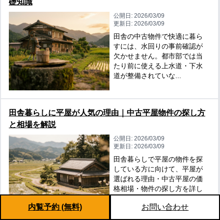
礎知識
公開日:
2026/03/09
更新日:
2026/03/09
田舎の中古物件で快適に暮ら
すには、水回りの事前確認が
欠かせません。都市部では当
たり前に使える上水道・下水
道が整備されていな...
田舎暮らしに平屋が人気の理由｜中古平屋物件の探し方
と相場を解説
公開日:
2026/03/09
更新日:
2026/03/09
田舎暮らしで平屋の物件を探
している方に向けて、平屋が
選ばれる理由・中古平屋の価
格相場・物件の探し方を詳し
く解説します。...
内覧予約 (無料)
お問い合わせ