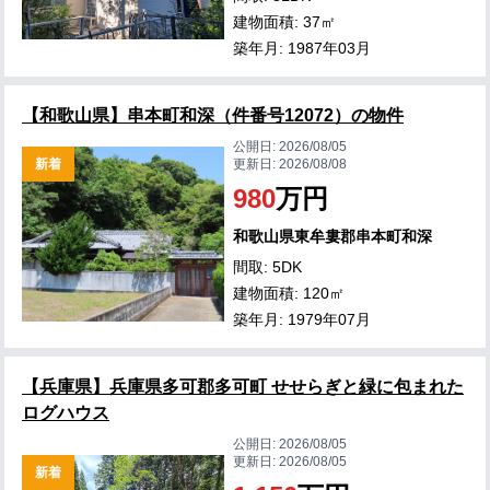
建物面積: 37㎡
築年月: 1987年03月
【和歌山県】串本町和深（件番号12072）の物件
公開日:
2026/08/05
新着
更新日:
2026/08/08
980
万円
和歌山県東牟婁郡串本町和深
間取: 5DK
建物面積: 120㎡
築年月: 1979年07月
【兵庫県】兵庫県多可郡多可町 せせらぎと緑に包まれた
ログハウス
公開日:
2026/08/05
更新日:
2026/08/05
新着