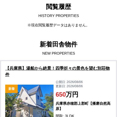
閲覧履歴
HISTORY PROPERTIES
※現在閲覧履歴データはありません。
新着田舎物件
NEW PROPERTIES
【兵庫県】湯船から絶景！四季折々の景色を望む別荘物
件
公開日:
2026/08/06
更新日:
2026/08/06
新着
650
万円
兵庫県赤穂郡上郡町【播磨自然高
原】
間取: 3LDK