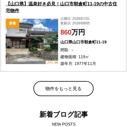
【山口県】温泉好き必見！山口市朝倉町11-19の中古住
宅物件
公開日:
2026/07/31
新着
更新日:
2026/08/05
860
万円
山口県山口市朝倉町11-19
間取: －
建物面積: 119㎡
築年月: 1977年11月
物件をもっと見る
新着ブログ記事
NEW POSTS