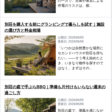
の一方で、台風や落雷による
停電のリスクは、都...
別荘を購入する前にグランピングで暮らしを試す｜施設
の選び方と料金相場
公開日:
2026/06/05
更新日:
2026/06/06
「いつかは自然豊かな場所に
セカンドハウスや別荘を持ち
たい」——そう考え始めたと
き、いきなり物件を探すので
はなく、まずはその...
別荘の庭で手ぶらBBQ｜準備も片付けもいらない週末の
過ごし方
公開日:
2026/06/05
更新日:
2026/06/06
別荘の庭で、潮風を感じなが