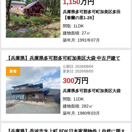
1,150
万円
兵庫県多可郡多可町加美区多田
【春蘭の里1-28】
間取: 1LDK
建物面積: 27㎡
築年月: 1991年07月
【兵庫県】兵庫県多可郡多可町加美区大袋 中古戸建て
公開日:
2026/08/04
新着
更新日:
2026/08/05
300
万円
兵庫県多可郡多可町加美区大袋
間取: 11DK
建物面積: 282㎡
築年月: 1980年03月
【兵庫県】丹波市氷上町 8DK日本家屋物件！自然に囲ま