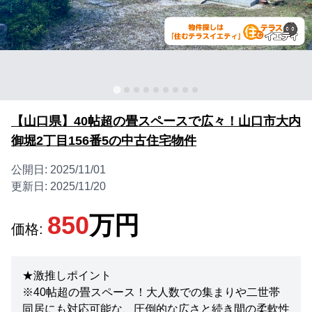
【山口県】40帖超の畳スペースで広々！山口市大内
御堀2丁目156番5の中古住宅物件
公開日:
2025/11/01
更新日:
2025/11/20
850
万円
価格:
★激推しポイント
※40帖超の畳スペース！大人数での集まりや二世帯
同居にも対応可能な、圧倒的な広さと続き間の柔軟性