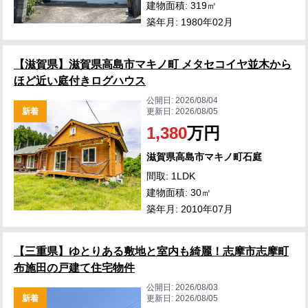
建物面積: 319㎡
築年月: 1980年02月
【滋賀県】滋賀県高島市マキノ町 メタセコイヤ並木から
ほど近い庭付きログハウス
公開日:
2026/08/04
新着
更新日:
2026/08/05
1,380
万円
滋賀県高島市マキノ町石庭
間取: 1LDK
建物面積: 30㎡
築年月: 2010年07月
【三重県】ゆとりある敷地と室内も綺麗！志摩市志摩町
布施田の戸建て住宅物件
公開日:
2026/08/03
新着
更新日:
2026/08/05