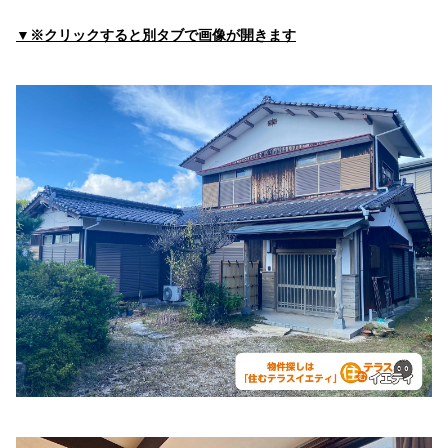
まかたこどもアレルギークリニック
住所:
山口県山口市赤妻町３−３３−１
マップで見る
▼※クリックすると別タブで画像が開きます
田村医院
住所:
山口県山口市葵１丁目４−７３
マップで見る
山口病院総合健診センター
住所:
山口県山口市駅通り２丁目１０−７
マップで見る
こうとく内科
住所:
山口県山口市下市町１１−５
マップで見る
おおうちクリニック
住所:
山口県山口市大内千坊５丁目１−７
マップで見る