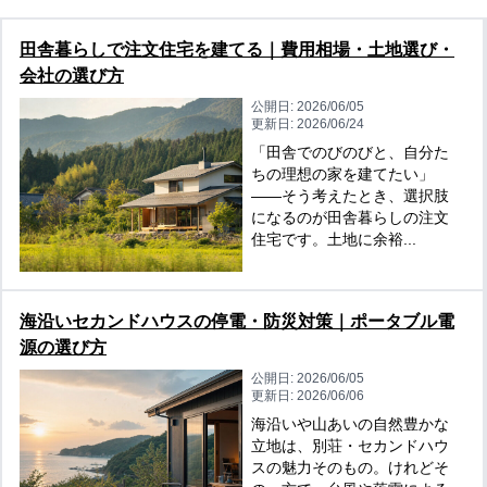
田舎暮らしで注文住宅を建てる｜費用相場・土地選び・
会社の選び方
公開日:
2026/06/05
更新日:
2026/06/24
「田舎でのびのびと、自分た
ちの理想の家を建てたい」
——そう考えたとき、選択肢
になるのが田舎暮らしの注文
住宅です。土地に余裕...
海沿いセカンドハウスの停電・防災対策｜ポータブル電
源の選び方
公開日:
2026/06/05
更新日:
2026/06/06
海沿いや山あいの自然豊かな
立地は、別荘・セカンドハウ
スの魅力そのもの。けれどそ