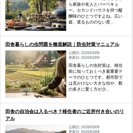
ら家族や友人とバーベキュ
ー。セカンドハウスを持つ醍
醐味のひとつですよね。広い
庭、遮るもののない景...
田舎暮らしの虫問題を徹底解説｜防虫対策マニュアル
公開日:
2026/03/09
更新日:
2026/03/09
田舎暮らしの虫対策は、移住
前に知っておくべき最重要テ
ーマのひとつです。都市部で
は見かけない大きな虫や、数
の多さに驚く方が少...
田舎の自治会は入るべき？移住者のご近所付き合いのリ
アル
公開日:
2026/03/09
更新日:
2026/03/09