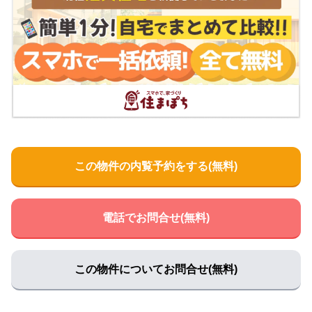
三の宮ふくだクリニック
住所:
山口県山口市三の宮１丁目２−３７ アセント３ C
マッ
プで見る
宮野クリニック
住所:
山口県山口市宮野下９３４−５
マップで見る
林外科医院
住所:
山口県山口市道場門前２丁目２−３１
マップで見る
中央クリニック
住所:
山口県山口市中央３丁目２−４３
マップで見る
この物件の内覧予約をする(無料)
佐々木医院メディカルプラザ健診センター
住所:
山口県山口市泉都町９−１３ 旧佐々木外科病院
マップ
で見る
電話でお問合せ(無料)
ましもと内科呼吸器科
住所:
山口県山口市湯田温泉３丁目１−２４
マップで見る
この物件についてお問合せ(無料)
おおどの診療所
住所:
山口県山口市石観音町４−４
マップで見る