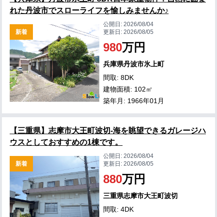
れた丹波市でスローライフを愉しみませんか♪
公開日:
2026/08/04
新着
更新日:
2026/08/05
980
万円
兵庫県丹波市氷上町
間取: 8DK
建物面積: 102㎡
築年月: 1966年01月
【三重県】志摩市大王町波切-海を眺望できるガレージハ
ウスとしておすすめの1棟です。
公開日:
2026/08/04
新着
更新日:
2026/08/05
880
万円
三重県志摩市大王町波切
間取: 4DK