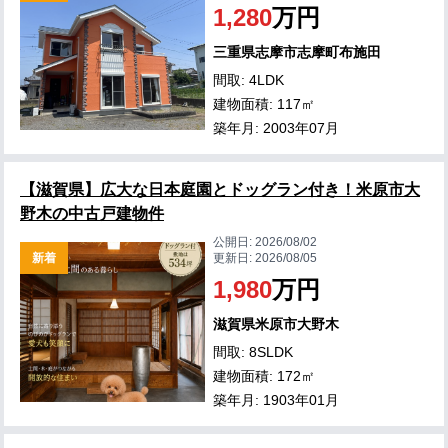
1,280
万円
三重県志摩市志摩町布施田
間取: 4LDK
建物面積: 117㎡
築年月: 2003年07月
【滋賀県】広大な日本庭園とドッグラン付き！米原市大
野木の中古戸建物件
公開日:
2026/08/02
新着
更新日:
2026/08/05
1,980
万円
滋賀県米原市大野木
間取: 8SLDK
建物面積: 172㎡
築年月: 1903年01月