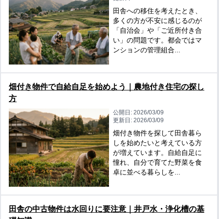
田舎への移住を考えたとき、
多くの方が不安に感じるのが
「自治会」や「ご近所付き合
い」の問題です。都会ではマ
ンションの管理組合...
畑付き物件で自給自足を始めよう｜農地付き住宅の探し
方
公開日:
2026/03/09
更新日:
2026/03/09
畑付き物件を探して田舎暮ら
しを始めたいと考えている方
が増えています。自給自足に
憧れ、自分で育てた野菜を食
卓に並べる暮らしを...
田舎の中古物件は水回りに要注意｜井戸水・浄化槽の基