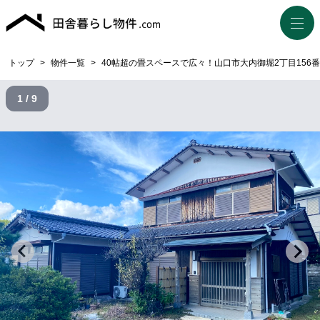
トップ
>
物件一覧
>
40帖超の畳スペースで広々！山口市大内御堀2丁目156
1 / 9