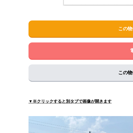
佐々木医院メディカルプラザ健診センター
住所:
山口県山口市泉都町９−１３ 旧佐々木外科病院
ましもと内科呼吸器科
この物
住所:
山口県山口市湯田温泉３丁目１−２４
マップ
おおどの診療所
住所:
山口県山口市石観音町４−４
マップで見る
まかたこどもアレルギークリニック
住所:
山口県山口市赤妻町３−３３−１
マップで見る
この物
田村医院
住所:
山口県山口市葵１丁目４−７３
マップで見る
山口病院総合健診センター
▼※クリックすると別タブで画像が開きます
住所:
山口県山口市駅通り２丁目１０−７
マップで
こうとく内科
住所:
山口県山口市下市町１１−５
マップで見る