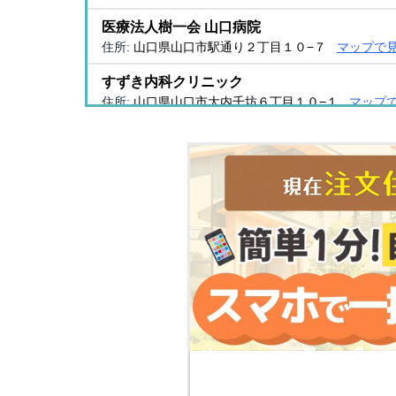
医療法人樹一会 山口病院
住所:
山口県山口市駅通り２丁目１０−７
マップで
すずき内科クリニック
住所:
山口県山口市大内千坊６丁目１０−１
マップ
山口赤十字病院病診連携室
住所:
山口県山口市八幡馬場５３−１
マップで見る
三の宮ふくだクリニック
住所:
山口県山口市三の宮１丁目２−３７ アセント３ 
宮野クリニック
住所:
山口県山口市宮野下９３４−５
マップで見る
林外科医院
住所:
山口県山口市道場門前２丁目２−３１
マップ
中央クリニック
住所:
山口県山口市中央３丁目２−４３
マップで見