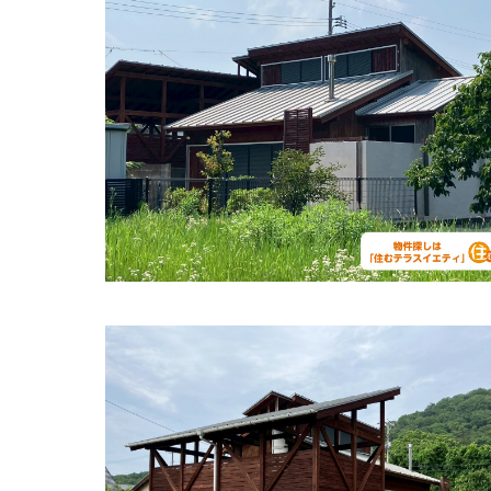
おおうちクリニック
住所:
山口県山口市大内千坊５丁目１−７
マップで