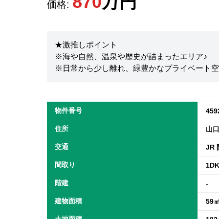
870
万円
価格:
★激推しポイント
※海や自然、温泉や歴史が詰まったエリア♪
※日常から少し離れ、緑豊かなプライベート空
物件番号
459
住所
山口
交通
JR
間取り
1D
階建
-
建物面積
59
土地面積