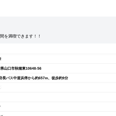
間を満喫できます！！
2
県山口市秋穂東10648-56
 防長バス中道浜停から約657m、徒歩約9分
K
㎡