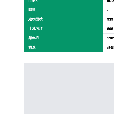
間取り
5L
階建
-
建物面積
93
土地面積
80
築年月
19
構造
鉄