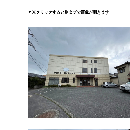
宇部市休日・夜間救急診療所
▼※クリックすると別タブで画像が開きます
住所:
山口県宇部市琴芝町２丁目１−１０
マップで
吉永外科医院
住所:
山口県宇部市錦町４−１１
マップで見る
恩田ホームクリニック
住所:
山口県宇部市草江２丁目１−４５
マップで見
山口大学医学部 眼科学研究室
住所:
山口県宇部市南小串１丁目１−１ 本館
マップ
有好内科クリニック
住所:
山口県宇部市東梶返３丁目９−２１
マップで