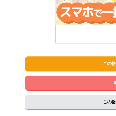
住所:
山口県宇部市島２丁目４−１１
マップで見る
山口大学医学部附属病院 診療科外来 耳鼻咽喉
住所:
山口県Outpatient Clinical Building, １丁目
山口大学医学部 附属病院診療科外来泌尿器科
住所:
山口県宇部市南小串１丁目１−１ 本館
マップ
水木神経内科医院
住所:
山口県宇部市明治町２丁目５−７
マップで見
三井外科医院
この物
住所:
山口県宇部市昭和町４丁目４−１６
マップで
医療法人 博愛会 宇部記念病院
住所:
山口県宇部市上町１丁目４−１１
マップで見
山口大学医学部附属病院 診療科外来 脳神経外
住所:
山口県Outpatient Clinical Building, １丁目
この物
山口大学医学部附属病院 B棟（第1病棟）
住所:
山口県Inpatient Building I, １丁目-１-１ 南