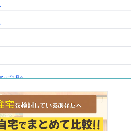
る
る
る
る
マップで見る
見る