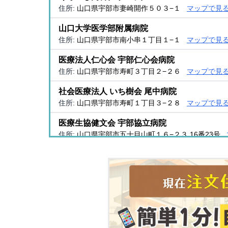
住所:
山口県宇部市妻崎開作５０３−１
マップで見
山口大学医学部附属病院
住所:
山口県宇部市南小串１丁目１−１
マップで見
医療法人仁心会 宇部仁心会病院
住所:
山口県宇部市寿町３丁目２−２６
マップで見
社会医療法人 いち樹会 尾中病院
住所:
山口県宇部市寿町１丁目３−２８
マップで見
医療生協健文会 宇部協立病院
住所:
山口県宇部市五十目山町１６−２３ 16番23号
南園クリニック
住所:
山口県宇部市昭和町１丁目２−１５
マップで
生協上宇部クリニック
住所:
山口県宇部市海南町２−２５
マップで見る
たお内科クリニック