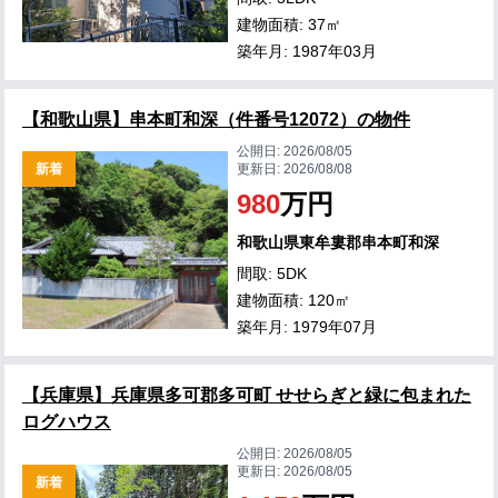
建物面積: 37㎡
築年月: 1987年03月
【和歌山県】串本町和深（件番号12072）の物件
公開日:
2026/08/05
新着
更新日:
2026/08/08
980
万円
和歌山県東牟婁郡串本町和深
間取: 5DK
建物面積: 120㎡
築年月: 1979年07月
【兵庫県】兵庫県多可郡多可町 せせらぎと緑に包まれた
ログハウス
公開日:
2026/08/05
更新日:
2026/08/05
新着