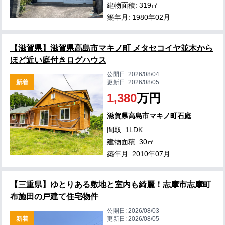
建物面積: 319㎡
築年月: 1980年02月
【滋賀県】滋賀県高島市マキノ町 メタセコイヤ並木から
ほど近い庭付きログハウス
公開日:
2026/08/04
新着
更新日:
2026/08/05
1,380
万円
滋賀県高島市マキノ町石庭
間取: 1LDK
建物面積: 30㎡
築年月: 2010年07月
【三重県】ゆとりある敷地と室内も綺麗！志摩市志摩町
布施田の戸建て住宅物件
公開日:
2026/08/03
新着
更新日:
2026/08/05