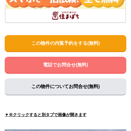
住所:
山口県宇部市島２丁目４−１１
マップで見る
山口大学医学部附属病院 診療科外来 耳鼻咽喉科
住所:
山口県Outpatient Clinical Building, １丁目-１-１ 南小
串 宇部市
マップで見る
山口大学医学部 附属病院診療科外来泌尿器科
この物件の内覧予約をする(無料)
住所:
山口県宇部市南小串１丁目１−１ 本館
マップで見る
水木神経内科医院
住所:
山口県宇部市明治町２丁目５−７
マップで見る
電話でお問合せ(無料)
三井外科医院
住所:
山口県宇部市昭和町４丁目４−１６
マップで見る
この物件についてお問合せ(無料)
医療法人 博愛会 宇部記念病院
住所:
山口県宇部市上町１丁目４−１１
マップで見る
山口大学医学部附属病院 診療科外来 脳神経外科
住所:
山口県Outpatient Clinical Building, １丁目-１-１ 南小
▼※クリックすると別タブで画像が開きます
串 宇部市
マップで見る
山口大学医学部附属病院 B棟（第1病棟）