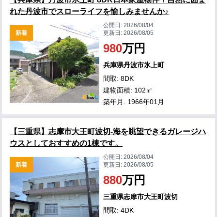
れた丹波市でスローライフを愉しみませんか♪
公開日:
2026/08/04
新着
更新日:
2026/08/05
980
万円
兵庫県丹波市氷上町
間取: 8DK
建物面積: 102㎡
築年月: 1966年01月
【三重県】志摩市大王町波切-海を眺望できるガレージハ
ウスとしておすすめの1棟です。
公開日:
2026/08/04
新着
更新日:
2026/08/05
880
万円
三重県志摩市大王町波切
間取: 4DK