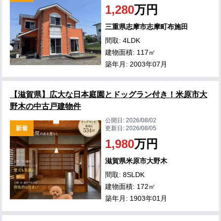
1,280
万円
三重県志摩市志摩町布施田
間取: 4LDK
建物面積: 117㎡
築年月: 2003年07月
【滋賀県】広大な日本庭園とドッグラン付き！米原市大
野木の中古戸建物件
公開日:
2026/08/02
新着
更新日:
2026/08/05
1,980
万円
滋賀県米原市大野木
間取: 8SLDK
建物面積: 172㎡
築年月: 1903年01月