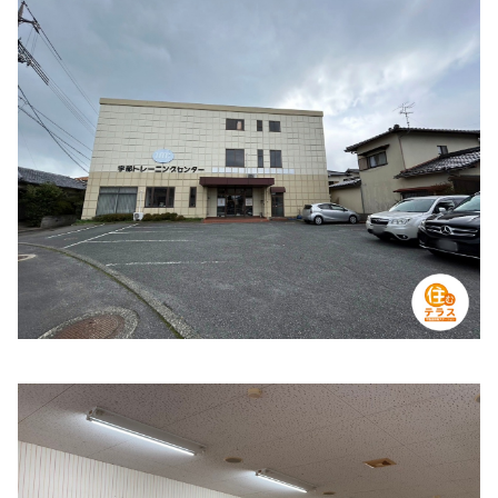
住所:
山口県Inpatient Building I, １丁目-１-１ 南小串 宇部市
マップで見る
宇部市休日・夜間救急診療所
住所:
山口県宇部市琴芝町２丁目１−１０
マップで見る
吉永外科医院
住所:
山口県宇部市錦町４−１１
マップで見る
恩田ホームクリニック
住所:
山口県宇部市草江２丁目１−４５
マップで見る
山口大学医学部 眼科学研究室
住所:
山口県宇部市南小串１丁目１−１ 本館
マップで見る
有好内科クリニック
住所:
山口県宇部市東梶返３丁目９−２１
マップで見る