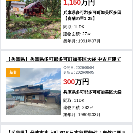
1,150
万円
兵庫県多可郡多可町加美区多田
【春蘭の里1-28】
間取: 1LDK
建物面積: 27㎡
築年月: 1991年07月
【兵庫県】兵庫県多可郡多可町加美区大袋 中古戸建て
公開日:
2026/08/04
新着
更新日:
2026/08/05
300
万円
兵庫県多可郡多可町加美区大袋
間取: 11DK
建物面積: 282㎡
築年月: 1980年03月
【兵庫県】丹波市氷上町 8DK日本家屋物件！自然に囲ま