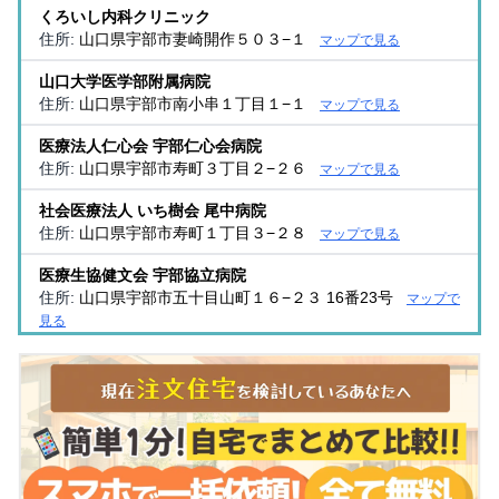
くろいし内科クリニック
住所:
山口県宇部市妻崎開作５０３−１
マップで見る
山口大学医学部附属病院
住所:
山口県宇部市南小串１丁目１−１
マップで見る
医療法人仁心会 宇部仁心会病院
住所:
山口県宇部市寿町３丁目２−２６
マップで見る
社会医療法人 いち樹会 尾中病院
住所:
山口県宇部市寿町１丁目３−２８
マップで見る
医療生協健文会 宇部協立病院
住所:
山口県宇部市五十目山町１６−２３ 16番23号
マップで
見る
南園クリニック
住所:
山口県宇部市昭和町１丁目２−１５
マップで見る
生協上宇部クリニック
住所:
山口県宇部市海南町２−２５
マップで見る
たお内科クリニック