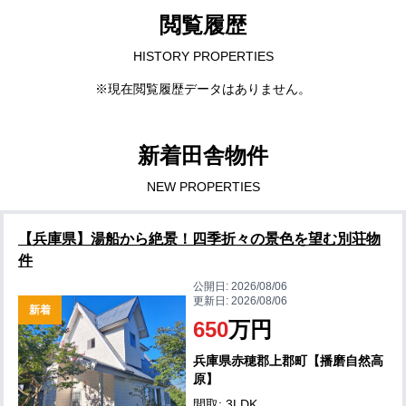
閲覧履歴
HISTORY PROPERTIES
※現在閲覧履歴データはありません。
新着田舎物件
NEW PROPERTIES
【兵庫県】湯船から絶景！四季折々の景色を望む別荘物
件
公開日:
2026/08/06
更新日:
2026/08/06
新着
650
万円
兵庫県赤穂郡上郡町【播磨自然高
原】
間取: 3LDK