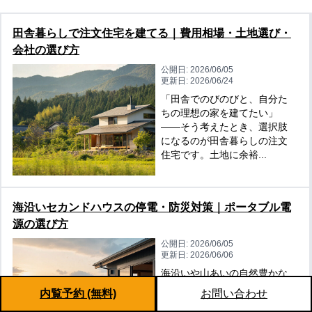
田舎暮らしで注文住宅を建てる｜費用相場・土地選び・
会社の選び方
公開日:
2026/06/05
更新日:
2026/06/24
「田舎でのびのびと、自分た
ちの理想の家を建てたい」
——そう考えたとき、選択肢
になるのが田舎暮らしの注文
住宅です。土地に余裕...
海沿いセカンドハウスの停電・防災対策｜ポータブル電
源の選び方
公開日:
2026/06/05
更新日:
2026/06/06
海沿いや山あいの自然豊かな
立地は、別荘・セカンドハウ
内覧予約 (無料)
お問い合わせ
スの魅力そのもの。けれどそ