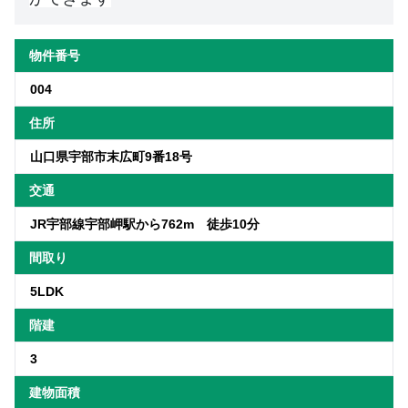
物件番号
004
住所
山口県宇部市末広町9番18号
交通
JR宇部線宇部岬駅から762m 徒歩10分
間取り
5LDK
階建
3
建物面積