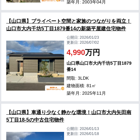
築年月: 2003年04月
【山口県】プライベート空間と家族のつながりを両立！
山口市大内千坊5丁目1879番14の新築平屋建住宅物件
公開日:
2026/01/23
更新日:
2026/07/02
4,990
万円
山口県山口市大内千坊5丁目1879
番14
間取: 3LDK
建物面積: 81㎡
築年月: 2025年11月
【山口県】車通り少なく静かな環境！山口市大内矢田南
5丁目18-5の中古住宅物件
公開日:
2026/01/13
更新日:
2026/01/18