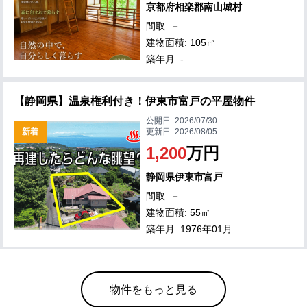
京都府相楽郡南山城村
間取: －
建物面積: 105㎡
築年月: -
【静岡県】温泉権利付き！伊東市富戸の平屋物件
公開日:
2026/07/30
新着
更新日:
2026/08/05
1,200
万円
静岡県伊東市富戸
間取: －
建物面積: 55㎡
築年月: 1976年01月
物件をもっと見る