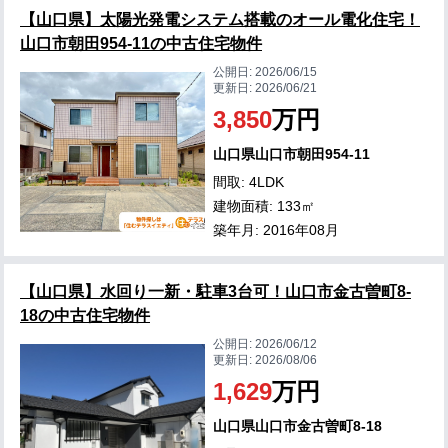
【山口県】太陽光発電システム搭載のオール電化住宅！
山口市朝田954-11の中古住宅物件
公開日:
2026/06/15
更新日:
2026/06/21
3,850
万円
山口県山口市朝田954-11
間取: 4LDK
建物面積: 133㎡
築年月: 2016年08月
【山口県】水回り一新・駐車3台可！山口市金古曽町8-
18の中古住宅物件
公開日:
2026/06/12
更新日:
2026/08/06
1,629
万円
山口県山口市金古曽町8-18