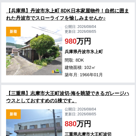
【兵庫県】丹波市氷上町 8DK日本家屋物件！自然に囲ま
れた丹波市でスローライフを愉しみませんか♪
公開日:
2026/08/04
新着
更新日:
2026/08/05
980
万円
兵庫県丹波市氷上町
間取: 8DK
建物面積: 102㎡
築年月: 1966年01月
【三重県】志摩市大王町波切-海を眺望できるガレージハ
ウスとしておすすめの1棟です。
公開日:
2026/08/04
新着
更新日:
2026/08/05
880
万円
三重県志摩市大王町波切