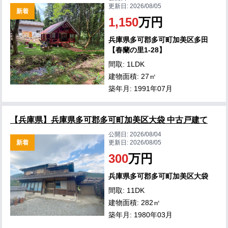
更新日:
2026/08/05
新着
1,150
万円
兵庫県多可郡多可町加美区多田
【春蘭の里1-28】
間取: 1LDK
建物面積: 27㎡
築年月: 1991年07月
【兵庫県】兵庫県多可郡多可町加美区大袋 中古戸建て
公開日:
2026/08/04
新着
更新日:
2026/08/05
300
万円
兵庫県多可郡多可町加美区大袋
間取: 11DK
建物面積: 282㎡
築年月: 1980年03月