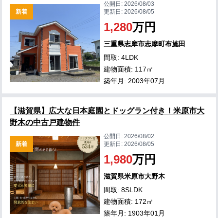
公開日:
2026/08/03
新着
更新日:
2026/08/05
1,280
万円
三重県志摩市志摩町布施田
間取: 4LDK
建物面積: 117㎡
築年月: 2003年07月
【滋賀県】広大な日本庭園とドッグラン付き！米原市大
野木の中古戸建物件
公開日:
2026/08/02
新着
更新日:
2026/08/05
1,980
万円
滋賀県米原市大野木
間取: 8SLDK
建物面積: 172㎡
築年月: 1903年01月