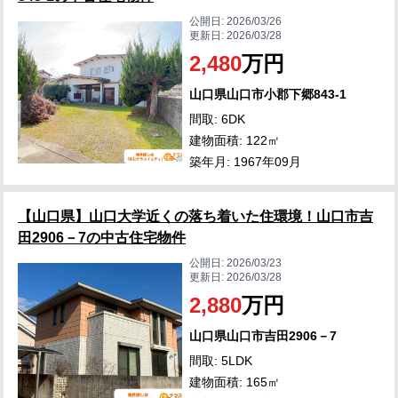
公開日:
2026/03/26
更新日:
2026/03/28
2,480
万円
山口県山口市小郡下郷843-1
間取: 6DK
建物面積: 122㎡
築年月: 1967年09月
【山口県】山口大学近くの落ち着いた住環境！山口市吉
田2906－7の中古住宅物件
公開日:
2026/03/23
更新日:
2026/03/28
2,880
万円
山口県山口市吉田2906－7
間取: 5LDK
建物面積: 165㎡