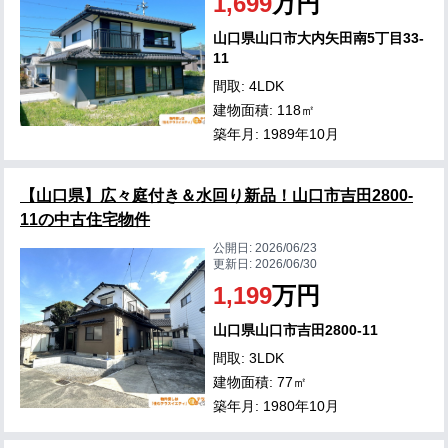
1,699
万円
山口県山口市大内矢田南5丁目33-
11
間取: 4LDK
建物面積: 118㎡
築年月: 1989年10月
【山口県】広々庭付き＆水回り新品！山口市吉田2800-
11の中古住宅物件
公開日:
2026/06/23
更新日:
2026/06/30
1,199
万円
山口県山口市吉田2800-11
間取: 3LDK
建物面積: 77㎡
築年月: 1980年10月