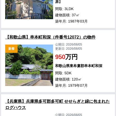
原】
間取: 3LDK
建物面積: 37㎡
築年月: 1987年03月
【和歌山県】串本町和深（件番号12072）の物件
公開日:
2026/08/05
新着
更新日:
2026/08/05
950
万円
和歌山県東牟婁郡串本町和深
間取: 5DK
建物面積: 120㎡
築年月: 1979年07月
【兵庫県】兵庫県多可郡多可町 せせらぎと緑に包まれた
ログハウス
公開日:
2026/08/05