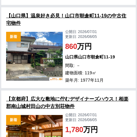
【山口県】温泉好き必見！山口市朝倉町11-19の中古住
宅物件
公開日:
2026/07/31
新着
更新日:
2026/08/05
860
万円
山口県山口市朝倉町11-19
間取: －
建物面積: 119㎡
築年月: 1977年11月
【京都府】広大な敷地に佇むデザイナーズハウス！相楽
郡南山城村田山の中古別荘物件
公開日:
2026/07/31
新着
更新日:
2026/08/05
1,780
万円