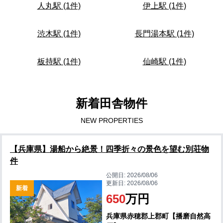
人丸駅 (1件)
伊上駅 (1件)
渋木駅 (1件)
長門湯本駅 (1件)
板持駅 (1件)
仙崎駅 (1件)
新着田舎物件
NEW PROPERTIES
【兵庫県】湯船から絶景！四季折々の景色を望む別荘物
件
公開日:
2026/08/06
更新日:
2026/08/06
新着
650
万円
兵庫県赤穂郡上郡町【播磨自然高