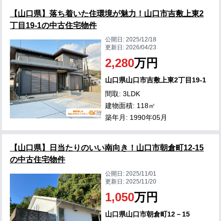
【山口県】落ち着いた住環境が魅力！山口市吉敷上東2
丁目19-1の中古住宅物件
公開日:
2025/12/18
更新日:
2026/04/23
2,280
万円
山口県山口市吉敷上東2丁目19-1
間取: 3LDK
建物面積: 118㎡
築年月: 1990年05月
【山口県】日当たりのいい南向き！山口市朝倉町12-15
の中古住宅物件
公開日:
2025/11/01
更新日:
2025/11/20
1,050
万円
山口県山口市朝倉町12－15