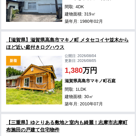
間取: 4DK
建物面積: 319㎡
築年月: 1980年02月
【滋賀県】滋賀県高島市マキノ町 メタセコイヤ並木から
ほど近い庭付きログハウス
公開日:
2026/08/04
新着
更新日:
2026/08/05
1,380
万円
滋賀県高島市マキノ町石庭
間取: 1LDK
建物面積: 30㎡
築年月: 2010年07月
【三重県】ゆとりある敷地と室内も綺麗！志摩市志摩町
布施田の戸建て住宅物件