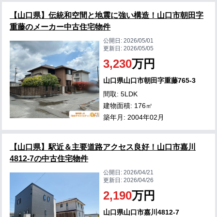
【山口県】伝統和空間と地震に強い構造！山口市朝田字
重藤のメーカー中古住宅物件
公開日:
2026/05/01
更新日:
2026/05/05
3,230
万円
山口県山口市朝田字重藤765‐3
間取: 5LDK
建物面積: 176㎡
築年月: 2004年02月
【山口県】駅近＆主要道路アクセス良好！山口市嘉川
4812-7の中古住宅物件
公開日:
2026/04/21
更新日:
2026/04/26
2,190
万円
山口県山口市嘉川4812-7