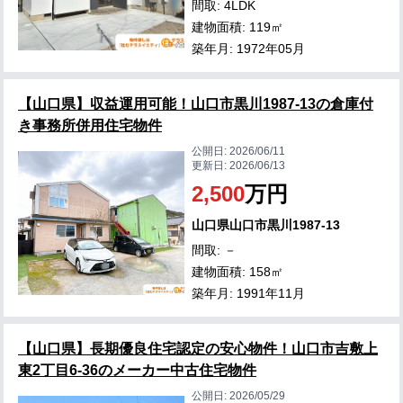
間取: 4LDK
建物面積: 119㎡
築年月: 1972年05月
【山口県】収益運用可能！山口市黒川1987-13の倉庫付
き事務所併用住宅物件
公開日:
2026/06/11
更新日:
2026/06/13
2,500
万円
山口県山口市黒川1987-13
間取: －
建物面積: 158㎡
築年月: 1991年11月
【山口県】長期優良住宅認定の安心物件！山口市吉敷上
東2丁目6-36のメーカー中古住宅物件
公開日:
2026/05/29