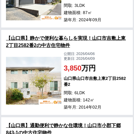
間取: 3LDK
建物面積: 87㎡
築年月: 2024年09月
【山口県】静かで便利な暮らしを実現！山口市吉敷上東
2丁目2582番2の中古住宅物件
公開日:
2026/04/06
更新日:
2026/04/09
3,850
万円
山口県山口市吉敷上東2丁目2582
番2
間取: 6LDK
建物面積: 142㎡
築年月: 2014年02月
【山口県】通勤便利で静かな住環境！山口市小郡下郷
843-1の中古住宅物件