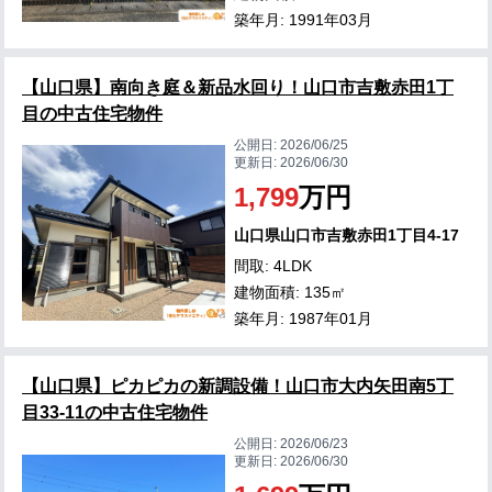
築年月: 1991年03月
【山口県】南向き庭＆新品水回り！山口市吉敷赤田1丁
目の中古住宅物件
公開日:
2026/06/25
更新日:
2026/06/30
1,799
万円
山口県山口市吉敷赤田1丁目4-17
間取: 4LDK
建物面積: 135㎡
築年月: 1987年01月
【山口県】ピカピカの新調設備！山口市大内矢田南5丁
目33-11の中古住宅物件
公開日:
2026/06/23
更新日:
2026/06/30