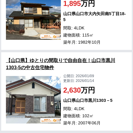
1,895
万円
山口県山口市大内矢田南5丁目18-
5
間取: 4LDK
建物面積: 115㎡
築年月: 1982年10月
【山口県】ゆとりの間取りで自由自在！山口市黒川
1303-5の中古住宅物件
公開日:
2026/01/09
更新日:
2026/01/14
2,630
万円
山口県山口市黒川1303－5
間取: 4LDK
建物面積: 102㎡
築年月: 2007年06月