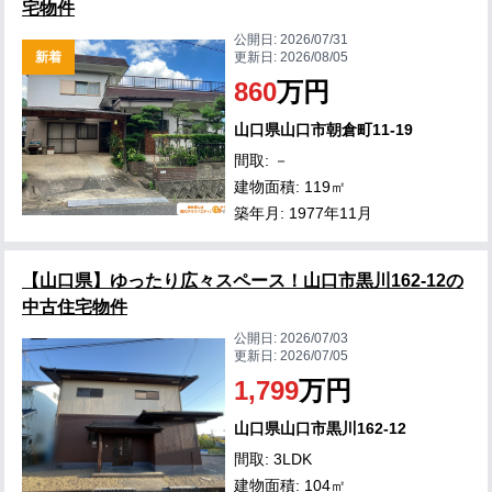
宅物件
公開日:
2026/07/31
新着
更新日:
2026/08/05
860
万円
山口県山口市朝倉町11-19
間取: －
建物面積: 119㎡
築年月: 1977年11月
【山口県】ゆったり広々スペース！山口市黒川162-12の
中古住宅物件
公開日:
2026/07/03
更新日:
2026/07/05
1,799
万円
山口県山口市黒川162-12
間取: 3LDK
建物面積: 104㎡