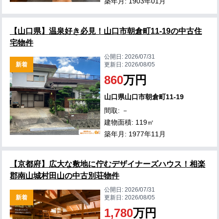
築年月: 1903年01月
【山口県】温泉好き必見！山口市朝倉町11-19の中古住
宅物件
公開日:
2026/07/31
新着
更新日:
2026/08/05
860
万円
山口県山口市朝倉町11-19
間取: －
建物面積: 119㎡
築年月: 1977年11月
【京都府】広大な敷地に佇むデザイナーズハウス！相楽
郡南山城村田山の中古別荘物件
公開日:
2026/07/31
新着
更新日:
2026/08/05
1,780
万円