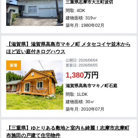
三重県志摩市大王町波切
間取: 4DK
建物面積: 319㎡
築年月: 1980年02月
【滋賀県】滋賀県高島市マキノ町 メタセコイヤ並木から
ほど近い庭付きログハウス
公開日:
2026/08/04
新着
更新日:
2026/08/05
1,380
万円
滋賀県高島市マキノ町石庭
間取: 1LDK
建物面積: 30㎡
築年月: 2010年07月
【三重県】ゆとりある敷地と室内も綺麗！志摩市志摩町
布施田の戸建て住宅物件