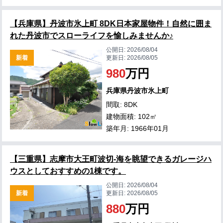
【兵庫県】丹波市氷上町 8DK日本家屋物件！自然に囲ま
れた丹波市でスローライフを愉しみませんか♪
公開日:
2026/08/04
新着
更新日:
2026/08/05
980
万円
兵庫県丹波市氷上町
間取: 8DK
建物面積: 102㎡
築年月: 1966年01月
【三重県】志摩市大王町波切-海を眺望できるガレージハ
ウスとしておすすめの1棟です。
公開日:
2026/08/04
新着
更新日:
2026/08/05
880
万円