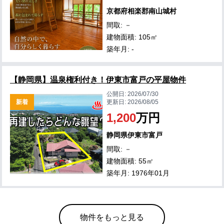
京都府相楽郡南山城村
間取: －
建物面積: 105㎡
築年月: -
【静岡県】温泉権利付き！伊東市富戸の平屋物件
公開日:
2026/07/30
新着
更新日:
2026/08/05
1,200
万円
静岡県伊東市富戸
間取: －
建物面積: 55㎡
築年月: 1976年01月
物件をもっと見る