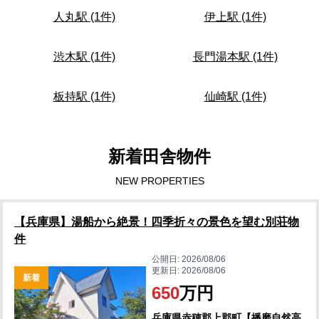
人丸駅 (1件)
伊上駅 (1件)
渋木駅 (1件)
長門湯本駅 (1件)
板持駅 (1件)
仙崎駅 (1件)
新着田舎物件
NEW PROPERTIES
【兵庫県】湯船から絶景！四季折々の景色を望む別荘物
件
公開日:
2026/08/06
更新日:
2026/08/06
新着
650
万円
兵庫県赤穂郡上郡町【播磨自然高