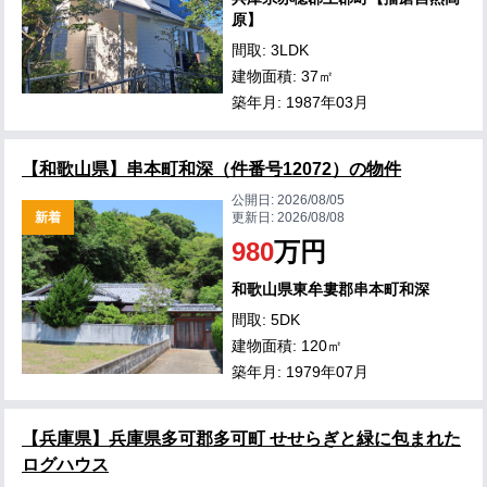
原】
間取: 3LDK
建物面積: 37㎡
築年月: 1987年03月
【和歌山県】串本町和深（件番号12072）の物件
公開日:
2026/08/05
新着
更新日:
2026/08/08
980
万円
和歌山県東牟婁郡串本町和深
間取: 5DK
建物面積: 120㎡
築年月: 1979年07月
【兵庫県】兵庫県多可郡多可町 せせらぎと緑に包まれた
ログハウス