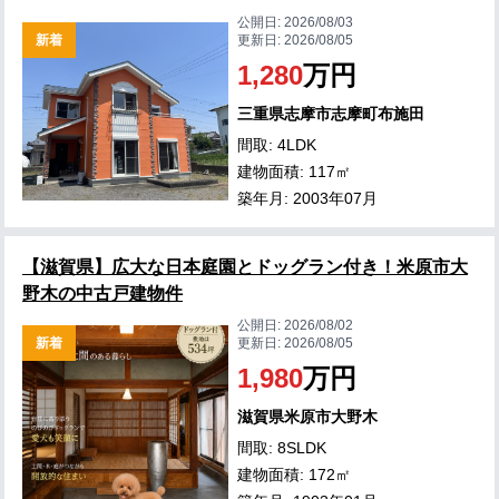
公開日:
2026/08/03
新着
更新日:
2026/08/05
1,280
万円
三重県志摩市志摩町布施田
間取: 4LDK
建物面積: 117㎡
築年月: 2003年07月
【滋賀県】広大な日本庭園とドッグラン付き！米原市大
野木の中古戸建物件
公開日:
2026/08/02
新着
更新日:
2026/08/05
1,980
万円
滋賀県米原市大野木
間取: 8SLDK
建物面積: 172㎡