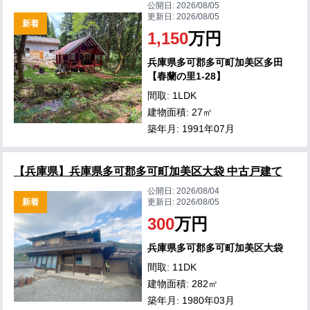
公開日:
2026/08/05
更新日:
2026/08/05
新着
1,150
万円
兵庫県多可郡多可町加美区多田
【春蘭の里1-28】
間取: 1LDK
建物面積: 27㎡
築年月: 1991年07月
【兵庫県】兵庫県多可郡多可町加美区大袋 中古戸建て
公開日:
2026/08/04
新着
更新日:
2026/08/05
300
万円
兵庫県多可郡多可町加美区大袋
間取: 11DK
建物面積: 282㎡
築年月: 1980年03月