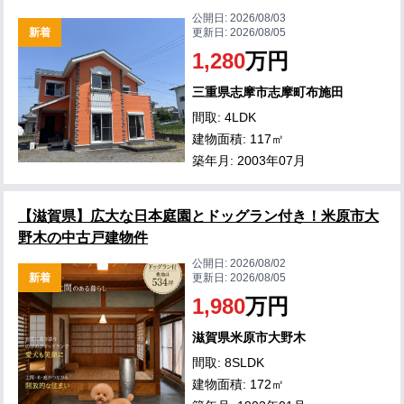
公開日:
2026/08/03
新着
更新日:
2026/08/05
1,280
万円
三重県志摩市志摩町布施田
間取: 4LDK
建物面積: 117㎡
築年月: 2003年07月
【滋賀県】広大な日本庭園とドッグラン付き！米原市大
野木の中古戸建物件
公開日:
2026/08/02
新着
更新日:
2026/08/05
1,980
万円
滋賀県米原市大野木
間取: 8SLDK
建物面積: 172㎡