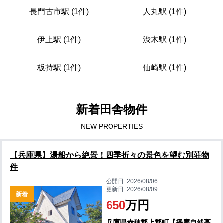
長門古市駅 (1件)
人丸駅 (1件)
伊上駅 (1件)
渋木駅 (1件)
板持駅 (1件)
仙崎駅 (1件)
新着田舎物件
NEW PROPERTIES
【兵庫県】湯船から絶景！四季折々の景色を望む別荘物
件
公開日:
2026/08/06
更新日:
2026/08/09
新着
650
万円
兵庫県赤穂郡上郡町【播磨自然高