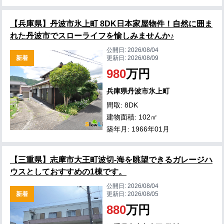
【兵庫県】丹波市氷上町 8DK日本家屋物件！自然に囲ま
れた丹波市でスローライフを愉しみませんか♪
公開日:
2026/08/04
新着
更新日:
2026/08/09
980
万円
兵庫県丹波市氷上町
間取: 8DK
建物面積: 102㎡
築年月: 1966年01月
【三重県】志摩市大王町波切-海を眺望できるガレージハ
ウスとしておすすめの1棟です。
公開日:
2026/08/04
新着
更新日:
2026/08/05
880
万円