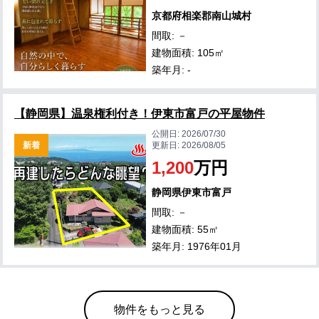
京都府相楽郡南山城村
間取: －
建物面積: 105㎡
築年月: -
【静岡県】温泉権利付き！伊東市富戸の平屋物件
公開日:
2026/07/30
新着
更新日:
2026/08/05
1,200
万円
静岡県伊東市富戸
間取: －
建物面積: 55㎡
築年月: 1976年01月
物件をもっと見る