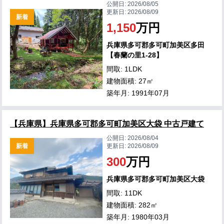
公開日:
2026/08/05
更新日:
2026/08/09
新着
1,150
万円
兵庫県多可郡多可町加美区多田
【春蘭の里1-28】
間取: 1LDK
建物面積: 27㎡
築年月: 1991年07月
【兵庫県】兵庫県多可郡多可町加美区大袋 中古戸建て
公開日:
2026/08/04
新着
更新日:
2026/08/09
300
万円
兵庫県多可郡多可町加美区大袋
間取: 11DK
建物面積: 282㎡
築年月: 1980年03月