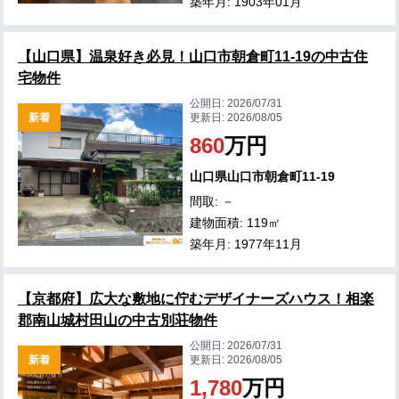
築年月: 1903年01月
【山口県】温泉好き必見！山口市朝倉町11-19の中古住
宅物件
公開日:
2026/07/31
新着
更新日:
2026/08/05
860
万円
山口県山口市朝倉町11-19
間取: －
建物面積: 119㎡
築年月: 1977年11月
【京都府】広大な敷地に佇むデザイナーズハウス！相楽
郡南山城村田山の中古別荘物件
公開日:
2026/07/31
新着
更新日:
2026/08/05
1,780
万円