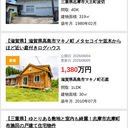
三重県志摩市大王町波切
間取: 4DK
建物面積: 319㎡
築年月: 1980年02月
【滋賀県】滋賀県高島市マキノ町 メタセコイヤ並木から
ほど近い庭付きログハウス
公開日:
2026/08/04
新着
更新日:
2026/08/05
1,380
万円
滋賀県高島市マキノ町石庭
間取: 1LDK
建物面積: 30㎡
築年月: 2010年07月
【三重県】ゆとりある敷地と室内も綺麗！志摩市志摩町
布施田の戸建て住宅物件