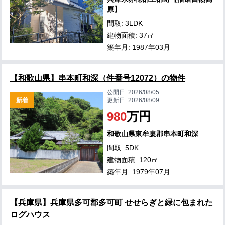
原】
間取: 3LDK
建物面積: 37㎡
築年月: 1987年03月
【和歌山県】串本町和深（件番号12072）の物件
公開日:
2026/08/05
新着
更新日:
2026/08/09
980
万円
和歌山県東牟婁郡串本町和深
間取: 5DK
建物面積: 120㎡
築年月: 1979年07月
【兵庫県】兵庫県多可郡多可町 せせらぎと緑に包まれた
ログハウス