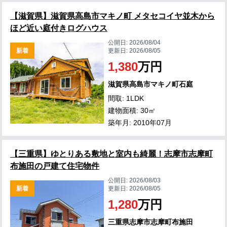
【滋賀県】滋賀県高島市マキノ町 メタセコイヤ並木から
ほど近い庭付きログハウス
公開日:
2026/08/04
新着
更新日:
2026/08/05
1,380
万円
滋賀県高島市マキノ町石庭
間取: 1LDK
建物面積: 30㎡
築年月: 2010年07月
【三重県】ゆとりある敷地と室内も綺麗！志摩市志摩町
布施田の戸建て住宅物件
公開日:
2026/08/03
新着
更新日:
2026/08/05
1,280
万円
三重県志摩市志摩町布施田