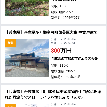
間取: 1LDK
建物面積: 27㎡
築年月: 1991年07月
【兵庫県】兵庫県多可郡多可町加美区大袋 中古戸建て
公開日:
2026/08/04
新着
更新日:
2026/08/05
300
万円
兵庫県多可郡多可町加美区大袋
間取: 11DK
建物面積: 282㎡
築年月: 1980年03月
【兵庫県】丹波市氷上町 8DK日本家屋物件！自然に囲ま
れた丹波市でスローライフを愉しみませんか♪
公開日:
2026/08/04