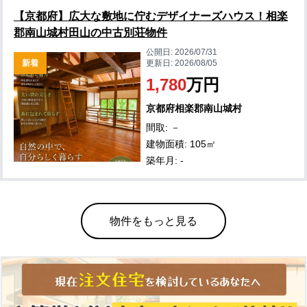
【京都府】広大な敷地に佇むデザイナーズハウス！相楽
郡南山城村田山の中古別荘物件
公開日:
2026/07/31
新着
更新日:
2026/08/05
1,780
万円
京都府相楽郡南山城村
間取: －
建物面積: 105㎡
築年月: -
物件をもっと見る