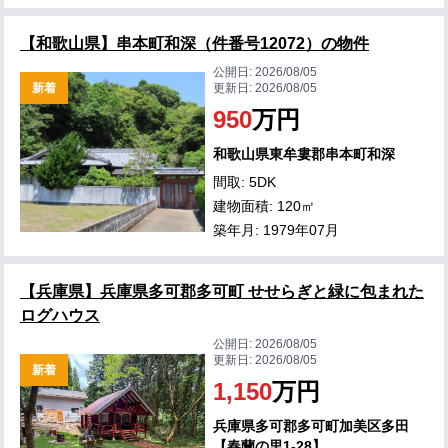
【和歌山県】串本町和深（件番号12072）の物件
公開日:
2026/08/05
新着
更新日:
2026/08/05
950
万円
和歌山県東牟婁郡串本町和深
間取: 5DK
建物面積: 120㎡
築年月: 1979年07月
【兵庫県】兵庫県多可郡多可町 せせらぎと緑に包まれた
ログハウス
公開日:
2026/08/05
更新日:
2026/08/05
新着
1,150
万円
兵庫県多可郡多可町加美区多田
【春蘭の里1-28】