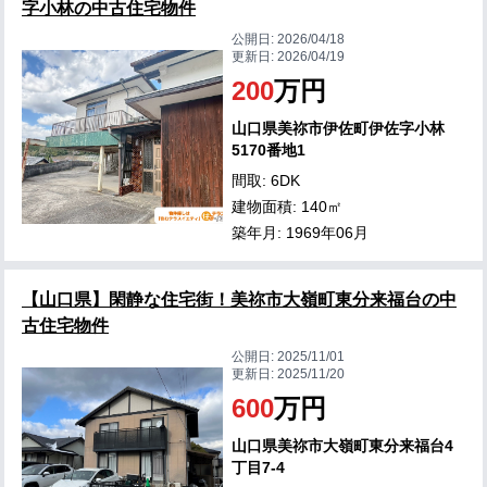
字小林の中古住宅物件
公開日:
2026/04/18
更新日:
2026/04/19
200
万円
山口県美祢市伊佐町伊佐字小林
5170番地1
間取: 6DK
建物面積: 140㎡
築年月: 1969年06月
【山口県】閑静な住宅街！美祢市大嶺町東分来福台の中
古住宅物件
公開日:
2025/11/01
更新日:
2025/11/20
600
万円
山口県美祢市大嶺町東分来福台4
丁目7-4