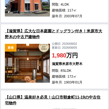
間取: 4LDK
建物面積: 117㎡
築年月: 2003年07月
【滋賀県】広大な日本庭園とドッグラン付き！米原市大
野木の中古戸建物件
公開日:
2026/08/02
新着
更新日:
2026/08/05
1,980
万円
滋賀県米原市大野木
間取: 8SLDK
建物面積: 172㎡
築年月: 1903年01月
【山口県】温泉好き必見！山口市朝倉町11-19の中古住
宅物件