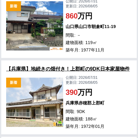
公開日:
2026/07/31
新着
更新日:
2026/08/05
860
万円
山口県山口市朝倉町11-19
間取: －
建物面積: 119㎡
築年月: 1977年11月
【兵庫県】地続きの畑付き！上郡町の9DK日本家屋物件
公開日:
2026/07/31
新着
更新日:
2026/08/05
390
万円
兵庫県赤穂郡上郡町
間取: 9DK
建物面積: 188㎡
築年月: 1972年01月