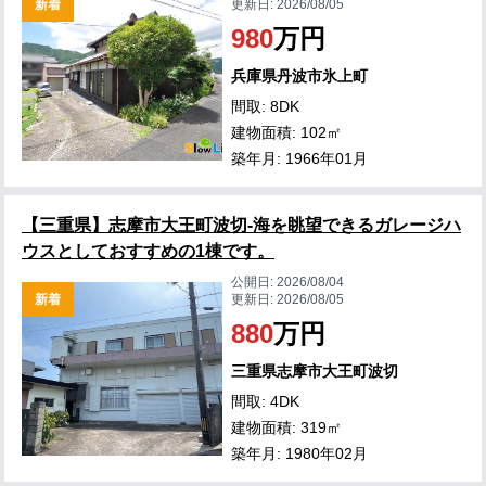
新着
更新日:
2026/08/05
980
万円
兵庫県丹波市氷上町
間取: 8DK
建物面積: 102㎡
築年月: 1966年01月
【三重県】志摩市大王町波切-海を眺望できるガレージハ
ウスとしておすすめの1棟です。
公開日:
2026/08/04
新着
更新日:
2026/08/05
880
万円
三重県志摩市大王町波切
間取: 4DK
建物面積: 319㎡
築年月: 1980年02月