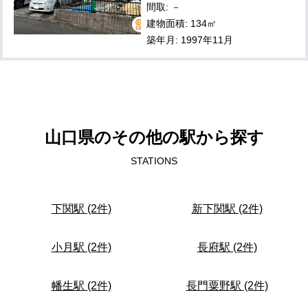
間取: －
建物面積: 134㎡
築年月: 1997年11月
山口県のその他の駅から探す
STATIONS
下関駅 (2件)
新下関駅 (2件)
小月駅 (2件)
長府駅 (2件)
幡生駅 (2件)
長門粟野駅 (2件)