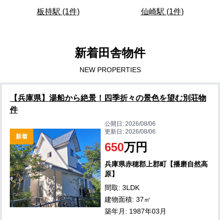
板持駅 (1件)
仙崎駅 (1件)
新着田舎物件
NEW PROPERTIES
【兵庫県】湯船から絶景！四季折々の景色を望む別荘物
件
公開日:
2026/08/06
更新日:
2026/08/06
新着
650
万円
兵庫県赤穂郡上郡町【播磨自然高
原】
間取: 3LDK
建物面積: 37㎡
築年月: 1987年03月