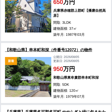
650
万円
兵庫県赤穂郡上郡町【播磨自然高
原】
間取: 3LDK
建物面積: 37㎡
築年月: 1987年03月
【和歌山県】串本町和深（件番号12072）の物件
公開日:
2026/08/05
新着
更新日:
2026/08/05
950
万円
和歌山県東牟婁郡串本町和深
間取: 5DK
建物面積: 120㎡
築年月: 1979年07月
【兵庫県】兵庫県多可郡多可町 せせらぎと緑に包まれた