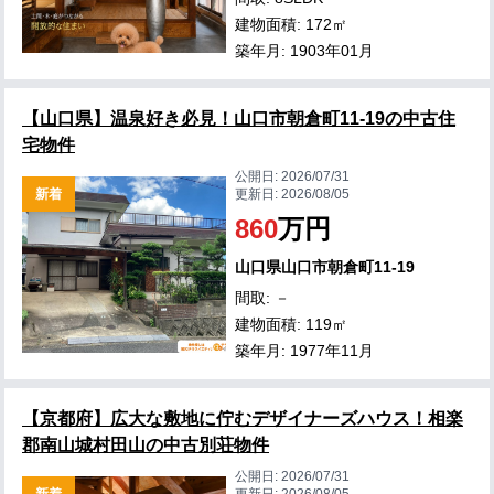
建物面積: 172㎡
築年月: 1903年01月
【山口県】温泉好き必見！山口市朝倉町11-19の中古住
宅物件
公開日:
2026/07/31
新着
更新日:
2026/08/05
860
万円
山口県山口市朝倉町11-19
間取: －
建物面積: 119㎡
築年月: 1977年11月
【京都府】広大な敷地に佇むデザイナーズハウス！相楽
郡南山城村田山の中古別荘物件
公開日:
2026/07/31