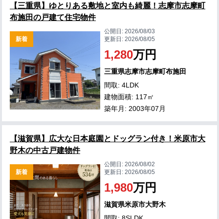
【三重県】ゆとりある敷地と室内も綺麗！志摩市志摩町
布施田の戸建て住宅物件
公開日:
2026/08/03
新着
更新日:
2026/08/05
1,280
万円
三重県志摩市志摩町布施田
間取: 4LDK
建物面積: 117㎡
築年月: 2003年07月
【滋賀県】広大な日本庭園とドッグラン付き！米原市大
野木の中古戸建物件
公開日:
2026/08/02
新着
更新日:
2026/08/05
1,980
万円
滋賀県米原市大野木
間取: 8SLDK