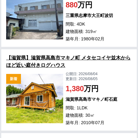
880
万円
三重県志摩市大王町波切
間取: 4DK
建物面積: 319㎡
築年月: 1980年02月
【滋賀県】滋賀県高島市マキノ町 メタセコイヤ並木から
ほど近い庭付きログハウス
公開日:
2026/08/04
新着
更新日:
2026/08/05
1,380
万円
滋賀県高島市マキノ町石庭
間取: 1LDK
建物面積: 30㎡
築年月: 2010年07月