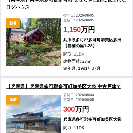
ログハウス
公開日:
2026/08/05
更新日:
2026/08/05
新着
1,150
万円
兵庫県多可郡多可町加美区多田
【春蘭の里1-28】
間取: 1LDK
建物面積: 27㎡
築年月: 1991年07月
【兵庫県】兵庫県多可郡多可町加美区大袋 中古戸建て
公開日:
2026/08/04
新着
更新日:
2026/08/05
300
万円
兵庫県多可郡多可町加美区大袋
間取: 11DK