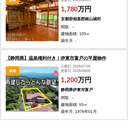
新着
更新日:
2026/08/05
1,780
万円
京都府相楽郡南山城村
間取: －
建物面積: 105㎡
築年月: -
【静岡県】温泉権利付き！伊東市富戸の平屋物件
公開日:
2026/07/30
新着
更新日:
2026/08/05
1,200
万円
静岡県伊東市富戸
間取: －
建物面積: 55㎡
築年月: 1976年01月