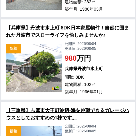
建物面積: 282㎡
築年月: 1980年03月
【兵庫県】丹波市氷上町 8DK日本家屋物件！自然に囲ま
れた丹波市でスローライフを愉しみませんか♪
公開日:
2026/08/04
新着
更新日:
2026/08/05
980
万円
兵庫県丹波市氷上町
間取: 8DK
建物面積: 102㎡
築年月: 1966年01月
【三重県】志摩市大王町波切-海を眺望できるガレージハ
ウスとしておすすめの1棟です。
公開日:
2026/08/04
新着
更新日:
2026/08/05