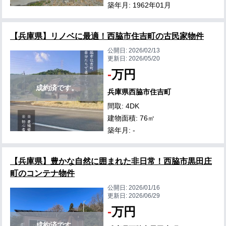
築年月: 1962年01月
【兵庫県】リノベに最適！西脇市住吉町の古民家物件
公開日:
2026/02/13
更新日:
2026/05/20
-
万円
成約済です。
兵庫県西脇市住吉町
間取: 4DK
建物面積: 76㎡
築年月: -
【兵庫県】豊かな自然に囲まれた非日常！西脇市黒田庄
町のコンテナ物件
公開日:
2026/01/16
更新日:
2026/06/29
-
万円
成約済です。