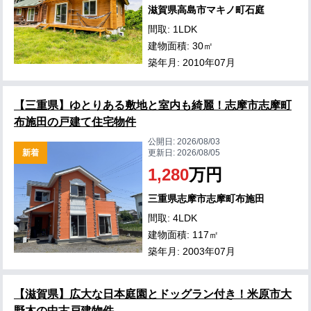
滋賀県高島市マキノ町石庭
間取: 1LDK
建物面積: 30㎡
築年月: 2010年07月
【三重県】ゆとりある敷地と室内も綺麗！志摩市志摩町
布施田の戸建て住宅物件
公開日:
2026/08/03
新着
更新日:
2026/08/05
1,280
万円
三重県志摩市志摩町布施田
間取: 4LDK
建物面積: 117㎡
築年月: 2003年07月
【滋賀県】広大な日本庭園とドッグラン付き！米原市大
野木の中古戸建物件