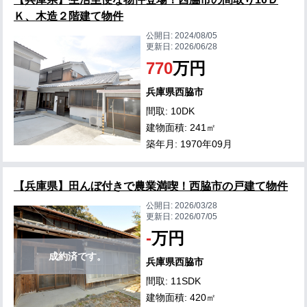
Ｋ、木造２階建て物件
公開日:
2024/08/05
更新日:
2026/06/28
770
万円
兵庫県西脇市
間取: 10DK
建物面積: 241㎡
築年月: 1970年09月
【兵庫県】田んぼ付きで農業満喫！西脇市の戸建て物件
公開日:
2026/03/28
更新日:
2026/07/05
-
万円
成約済です。
兵庫県西脇市
間取: 11SDK
建物面積: 420㎡