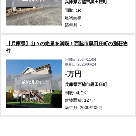
兵庫県西脇市黒田庄町
間取: 1R
建物面積: -
築年月: -
【兵庫県】山々の絶景を満喫！西脇市黒田庄町の別荘物
件
公開日:
2024/11/04
更新日:
2026/04/24
-
万円
成約済です。
兵庫県西脇市黒田庄町
間取: 4LDK
建物面積: 127㎡
築年月: 2000年08月