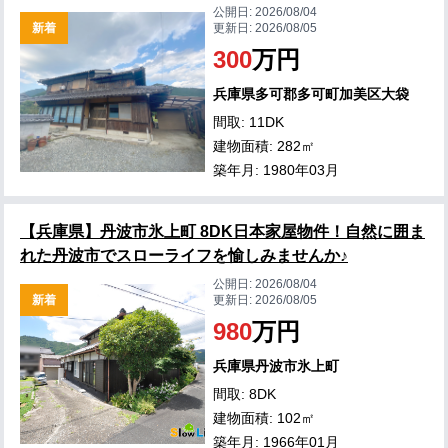
公開日:
2026/08/04
新着
更新日:
2026/08/05
300
万円
兵庫県多可郡多可町加美区大袋
間取: 11DK
建物面積: 282㎡
築年月: 1980年03月
【兵庫県】丹波市氷上町 8DK日本家屋物件！自然に囲ま
れた丹波市でスローライフを愉しみませんか♪
公開日:
2026/08/04
新着
更新日:
2026/08/05
980
万円
兵庫県丹波市氷上町
間取: 8DK
建物面積: 102㎡
築年月: 1966年01月