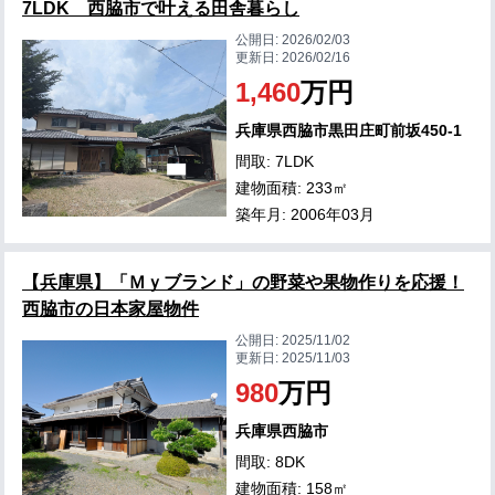
7LDK 西脇市で叶える田舎暮らし
公開日:
2026/02/03
更新日:
2026/02/16
1,460
万円
兵庫県西脇市黒田庄町前坂450-1
間取: 7LDK
建物面積: 233㎡
築年月: 2006年03月
【兵庫県】「Ｍｙブランド」の野菜や果物作りを応援！
西脇市の日本家屋物件
公開日:
2025/11/02
更新日:
2025/11/03
980
万円
兵庫県西脇市
間取: 8DK
建物面積: 158㎡