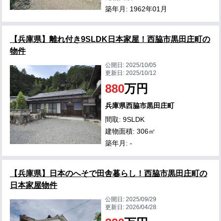
築年月: 1962年01月
【兵庫県】離れ付き9SLDK日本家屋！西脇市黒田庄町の
物件
公開日:
2025/10/05
更新日:
2025/10/12
880
万円
兵庫県西脇市黒田庄町
間取: 9SLDK
建物面積: 306㎡
築年月: -
【兵庫県】日本のへそで田舎暮らし！西脇市黒田庄町の
日本家屋物件
公開日:
2025/09/29
更新日:
2026/04/28