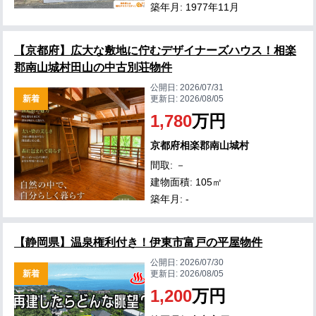
築年月: 1977年11月
【京都府】広大な敷地に佇むデザイナーズハウス！相楽
郡南山城村田山の中古別荘物件
公開日:
2026/07/31
新着
更新日:
2026/08/05
1,780
万円
京都府相楽郡南山城村
間取: －
建物面積: 105㎡
築年月: -
【静岡県】温泉権利付き！伊東市富戸の平屋物件
公開日:
2026/07/30
新着
更新日:
2026/08/05
1,200
万円