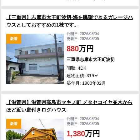
【三重県】志摩市大王町波切-海を眺望できるガレージハ
ウスとしておすすめの1棟です。
公開日:
2026/08/04
新着
更新日:
2026/08/05
880
万円
三重県志摩市大王町波切
間取: 4DK
建物面積: 319㎡
築年月: 1980年02月
【滋賀県】滋賀県高島市マキノ町 メタセコイヤ並木から
ほど近い庭付きログハウス
公開日:
2026/08/04
新着
更新日:
2026/08/05
1,380
万円