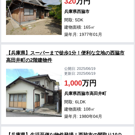
320
万円
兵庫県西脇市
間取: 5DK
建物面積: 165㎡
築年月: 1977年01月
【兵庫県】スーパーまで徒歩1分！便利な立地の西脇市
高田井町の2階建物件
公開日:
2025/06/19
更新日:
2025/06/19
1,000
万円
兵庫県西脇市高田井町
間取: 6LDK
建物面積: 108㎡
築年月: 1980年04月
【兵庫県】生活至便な物件登場！西脇市の間取り10Ｄ