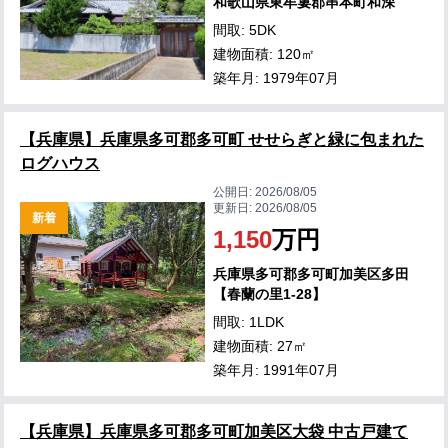
和歌山県東牟婁郡串本町和深
間取: 5DK
建物面積: 120㎡
築年月: 1979年07月
【兵庫県】兵庫県多可郡多可町 せせらぎと緑に包まれた
ログハウス
公開日:
2026/08/05
更新日:
2026/08/05
新着
1,150
万円
兵庫県多可郡多可町加美区多田
【春蘭の里1-28】
間取: 1LDK
建物面積: 27㎡
築年月: 1991年07月
【兵庫県】兵庫県多可郡多可町加美区大袋 中古戸建て