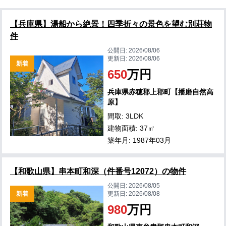
【兵庫県】湯船から絶景！四季折々の景色を望む別荘物
件
公開日:
2026/08/06
更新日:
2026/08/06
新着
650
万円
兵庫県赤穂郡上郡町【播磨自然高
原】
間取: 3LDK
建物面積: 37㎡
築年月: 1987年03月
【和歌山県】串本町和深（件番号12072）の物件
公開日:
2026/08/05
新着
更新日:
2026/08/08
980
万円