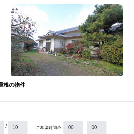
重根の物件
/
:
ご希望時間帯: