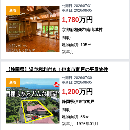
公開日:
2026/07/31
新着
更新日:
2026/08/05
1,780
万円
京都府相楽郡南山城村
間取: －
建物面積: 105㎡
築年月: -
【静岡県】温泉権利付き！伊東市富戸の平屋物件
公開日:
2026/07/30
新着
更新日:
2026/08/05
1,200
万円
静岡県伊東市富戸
間取: －
建物面積: 55㎡
築年月: 1976年01月