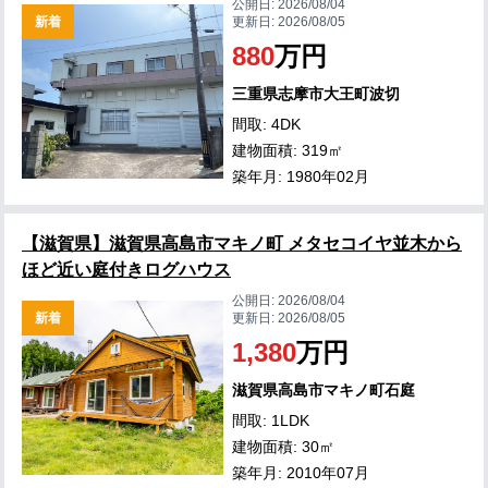
公開日:
2026/08/04
新着
更新日:
2026/08/05
880
万円
三重県志摩市大王町波切
間取: 4DK
建物面積: 319㎡
築年月: 1980年02月
【滋賀県】滋賀県高島市マキノ町 メタセコイヤ並木から
ほど近い庭付きログハウス
公開日:
2026/08/04
新着
更新日:
2026/08/05
1,380
万円
滋賀県高島市マキノ町石庭
間取: 1LDK
建物面積: 30㎡
築年月: 2010年07月