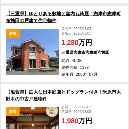
【三重県】ゆとりある敷地と室内も綺麗！志摩市志摩町
布施田の戸建て住宅物件
公開日:
2026/08/03
新着
更新日:
2026/08/05
1,280
万円
三重県志摩市志摩町布施田
間取: 4LDK
建物面積: 117㎡
築年月: 2003年07月
【滋賀県】広大な日本庭園とドッグラン付き！米原市大
野木の中古戸建物件
公開日:
2026/08/02
新着
更新日:
2026/08/05
1,980
万円