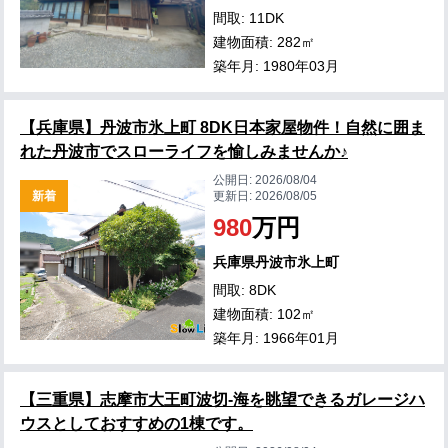
間取: 11DK
建物面積: 282㎡
築年月: 1980年03月
【兵庫県】丹波市氷上町 8DK日本家屋物件！自然に囲ま
れた丹波市でスローライフを愉しみませんか♪
公開日:
2026/08/04
新着
更新日:
2026/08/05
980
万円
兵庫県丹波市氷上町
間取: 8DK
建物面積: 102㎡
築年月: 1966年01月
【三重県】志摩市大王町波切-海を眺望できるガレージハ
ウスとしておすすめの1棟です。