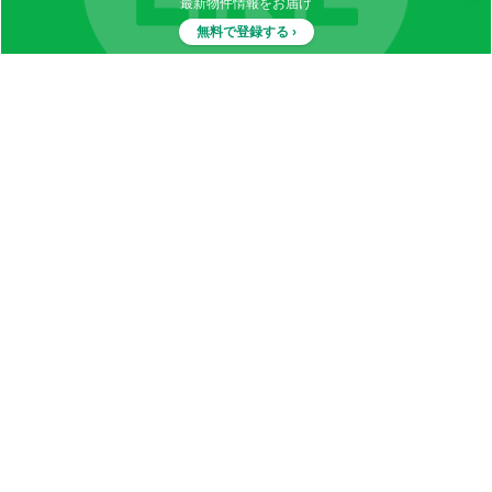
最新物件情報をお届け
無料で登録する ›
物件一覧
イナカブログ
田舎物件カテゴリ
都道府県別田舎物件一覧
田舎暮らしQ&A
お知らせ
お問い合わせ
LINE登録
物件掲載について
メルマガ登録
(不動産会社様)