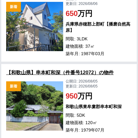
更新日:
2026/08/06
新着
650
万円
兵庫県赤穂郡上郡町【播磨自然高
原】
間取: 3LDK
建物面積: 37㎡
築年月: 1987年03月
【和歌山県】串本町和深（件番号12072）の物件
公開日:
2026/08/05
新着
更新日:
2026/08/05
950
万円
和歌山県東牟婁郡串本町和深
間取: 5DK
建物面積: 120㎡
築年月: 1979年07月