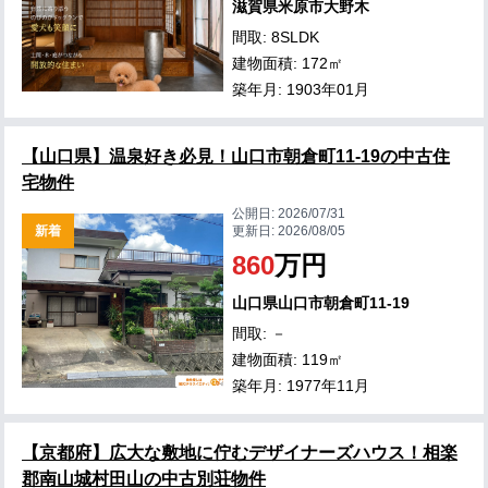
滋賀県米原市大野木
間取: 8SLDK
建物面積: 172㎡
築年月: 1903年01月
【山口県】温泉好き必見！山口市朝倉町11-19の中古住
宅物件
公開日:
2026/07/31
新着
更新日:
2026/08/05
860
万円
山口県山口市朝倉町11-19
間取: －
建物面積: 119㎡
築年月: 1977年11月
【京都府】広大な敷地に佇むデザイナーズハウス！相楽
郡南山城村田山の中古別荘物件