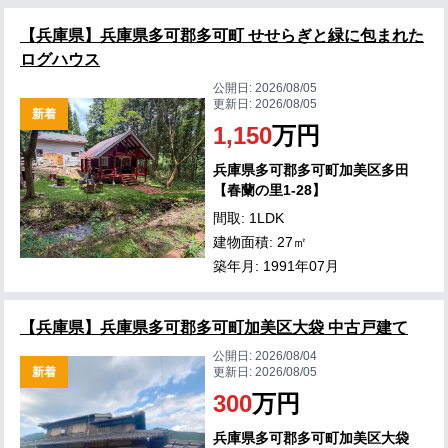
【兵庫県】兵庫県多可郡多可町 せせらぎと緑に包まれた
ログハウス
公開日:
2026/08/05
更新日:
2026/08/05
新着
1,150
万円
兵庫県多可郡多可町加美区多田
【春蘭の里1-28】
間取: 1LDK
建物面積: 27㎡
築年月: 1991年07月
【兵庫県】兵庫県多可郡多可町加美区大袋 中古戸建て
公開日:
2026/08/04
新着
更新日:
2026/08/05
300
万円
兵庫県多可郡多可町加美区大袋